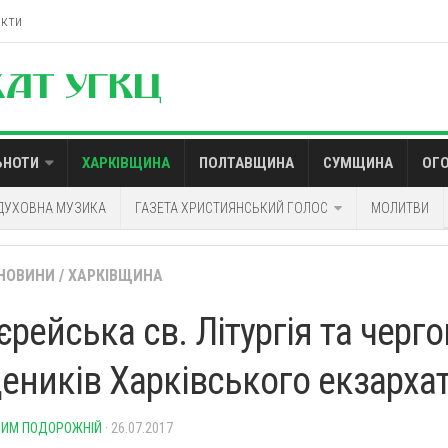
акти
ЬНОТИ
ХАРКІВЩИНА
ПОЛТАВЩИНА
СУМЩИНА
ОГ
ДУХОВНА МУЗИКА
ГАЗЕТА ХРИСТИЯНСЬКИЙ ГОЛОС
МОЛИТВИ
НОВИНИ
/
ХАРКІВЩИНА
рейська св. Літургія та черго
еників Харківського екзарха
ИМ ПОДОРОЖНІЙ
· 26.07.2017