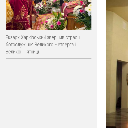
Екзарх Харківський звершив страсні
богослужіння Великого Четверга і
Великої Пʼятниці