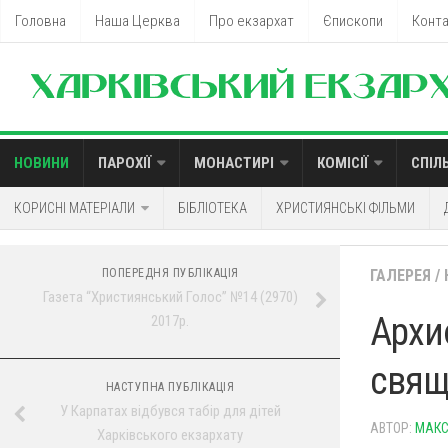
Головна
Наша Церква
Про екзархат
Єпископи
Конт
НОВИНИ
ПАРОХІЇ
МОНАСТИРІ
КОМІСІЇ
СПІЛ
КОРИСНІ МАТЕРІАЛИ
БІБЛІОТЕКА
ХРИСТИЯНСЬКІ ФІЛЬМИ
ПОПЕРЕДНЯ ПУБЛІКАЦІЯ
ГАЛЕРЕЯ
/
Газета “Християнський Голос” №14 (2970)
Архиє
2017р.
свящ
НАСТУПНА ПУБЛІКАЦІЯ
У Карпатах відбувся табір для дітей
АВТОР:
МАКС
Харківського екзархату