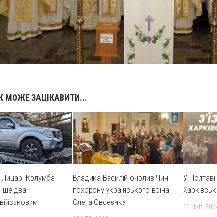
 МОЖЕ ЗАЦІКАВИТИ...
 Лицарі Колумба
Владика Василій очолив Чин
У Полтаві
 ще два
похорону українського воїна
Харківськ
 військовим
Олега Овсеєнка
11 ЧЕР, 202