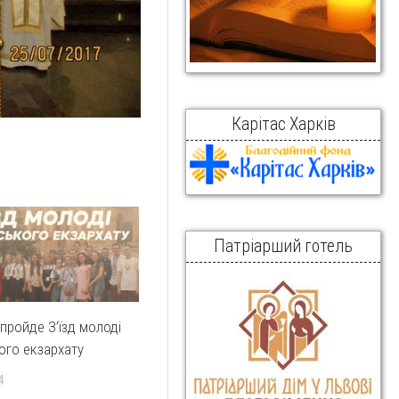
Карітас Харків
Патріарший готель
 пройде З’їзд молоді
ого екзархату
4