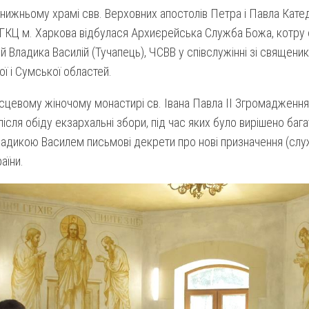
 нижньому храмі свв. Верховних апостолів Петра і Павла Кате
ГКЦ м. Харкова відбулася Архиєрейська Служба Божа, котру 
й Владика Василій (Тучапець), ЧСВВ у співслужінні зі священик
ї і Сумської областей.
ісцевому жіночому монастирі св. Івана Павла ІІ Згромаджен
після обіду екзархальні збори, під час яких було вирішено бага
адикою Василем письмові декрети про нові призначення (служ
аїни.