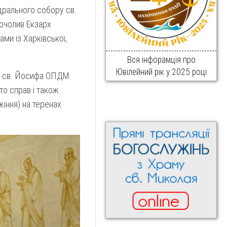
дрального собору св.
очолив Екзарх
ами із Харківської,
Вся інфорамція про
Ювілейний рік у 2025 році
ня св. Йосифа ОПДМ
то справ і також
іння) на теренах