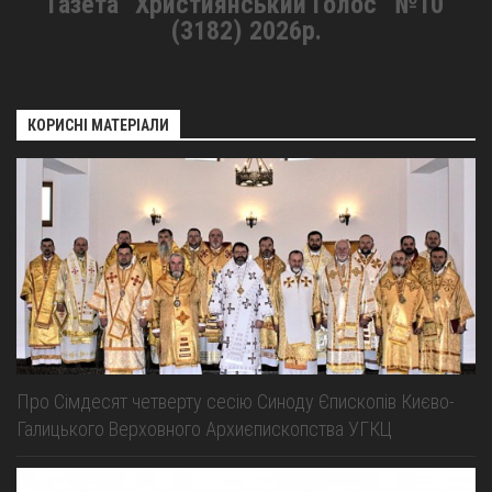
Газета “Християнський Голос” №10
(3182) 2026р.
КОРИСНІ МАТЕРІАЛИ
Про Сімдесят четверту сесію Синоду Єпископів Києво-
Галицького Верховного Архиєпископства УГКЦ