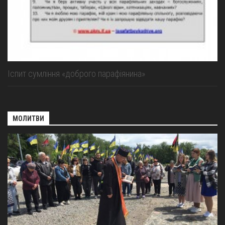
Іспит сумління «доброго парафіянина»
МОЛИТВИ