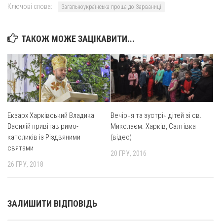
Ключові слова:
Загальноукраїнська проща до Зарваниці
ТАКОЖ МОЖЕ ЗАЦІКАВИТИ...
Екзарх Харківський Владика
Вечірня та зустріч дітей зі св.
Василій привітав римо-
Миколаєм. Харків, Салтівка
католиків із Різдвяними
(відео)
святами
20 ГРУ, 2016
26 ГРУ, 2018
ЗАЛИШИТИ ВІДПОВІДЬ