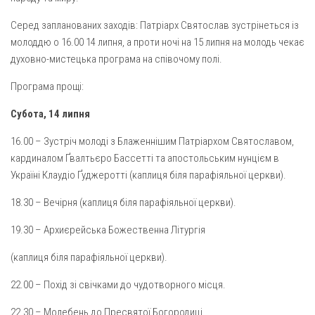
Вознесіння ГНІХ (с. Витівка)
Серед запланованих заходів: Патріарх Святослав зустрінеться із
Вознесіння Господнього (м. Кобеляки)
молоддю о 16.00 14 липня, а проти ночі на 15 липня на молодь чекає
Пророка Іллі (смт. Білики)
духовно-мистецька програма на співочому полі.
Різдва Пресвятої Богородиці (с. Вільховатка)
Програма прощі:
Св. Апостола Андрія Первозванного (с. Засулля)
Субота, 14 липня
Св. Миколая (с. Деменки)
16.00 – Зустріч молоді з Блаженнішим Патріархом Святославом,
Успіння Пресвятої Богородиці (м. Кременчук)
кардиналом Ґвалтьєро Бассетті та апостольським нунцієм в
Успіння Пресвятої Богородиці (м. Лубни)
Україні Клаудіо Ґуджеротті (каплиця біля парафіяльної церкви).
Парохії Сумської області
18.30 – Вечірня (каплиця біля парафіяльної церкви).
Введення в храм Богородиці (м. Суми)
19.30 – Архиєрейська Божественна Літургія
Матері Божої Неустанної Помочі (м. Охтирка)
(каплиця біля парафіяльної церкви).
Монастирі
Свято-Покровський монастир оо Василіян
22.00 – Похід зі свічками до чудотворного місця.
Свято-Івано-Павлівський монастир сестер Згромадження
22.30 – Молебень до Пресвятої Богородиці