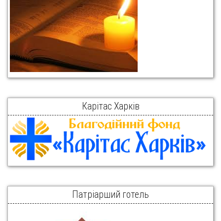
Карітас Харків
Патріарший готель