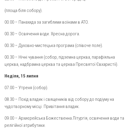
Св. Йосифа ОПДМ
(площа біля собору).
Монастир сестер милосердя Св. Вінкентія. Дім Милосердя
00.00 – Панахида за загиблими воїнами в АТО.
Монастир Успення Пресвятої Богородиці Сестер Чину
Святого Василія Великого
00.30 – Освячення води. Хресна дорога.
Комісії
00.30 – Духовно-мистецька програма (співоче поле).
Катехитична комісія
00.30 – Нічні чування (собор, підземна церква, парафіяльна
Комісія у справах молоді
церква, надбрамна церква та церква Пресвятої Євхаристії).
Комісія у справах родини
Неділя, 15 липня
Комісія з питань душпастирства охорони здоров’я
07.00 – Утреня (собор).
Спільноти
08.30 – Похід владик і священиків від собору до подіуму на
Квіти Слобожанщини
чудотворному місці. Привітання владик.
Харківщина
09.00 – Архиєрейська Божественна Літургія, освячення води та
Полтавщина
релігійної атрибутики.
Сумщина