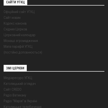
САЙТИ УГКЦ
Офіційний сайт УГКЦ
Сайт новин
Кодекс канонів
Східних Церков
Церковний календар
Монаші згромадження
Мапа парафій УГКЦ
(постійно доповнюється)
ЗМІ ЦЕРКВИ
Медіаресурс УГКЦ
Католицький оглядач
Сайт CREDO
Радіо Ватикану
Радіо "Марія" в Україні
Католицьке телебачення