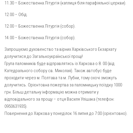
11.30 – Божественна Літургія (каплиця біля парафіяльної церкви).
Оголошення
12.00 – Обід.
Трансляції
12.00 – Божественна Літургія (собор).
14.00 – Божественна Літургія (собор).
Запрошуємо духовенство та вірних Харківського Екзархату
долучитися до Загальноукраїнської прощі!
Група паломників буде відправлятись із Харкова о 8. 00 (від
Катедрального собору св. Миколая). Також автобус буде
проходити через м. Полтава та м. Лубни, тому охочі зможуть
долучитись. Орієнтовна пожертва за паломницьку поїздку 1000
грн. Більш детальну інформацію можна отримати у
відповідального за прощу – отця Василя Улішака (телефон:
0950631935).
Повернення до Харкова у понеділок 16 липня до 7:00 (орієнтовно).