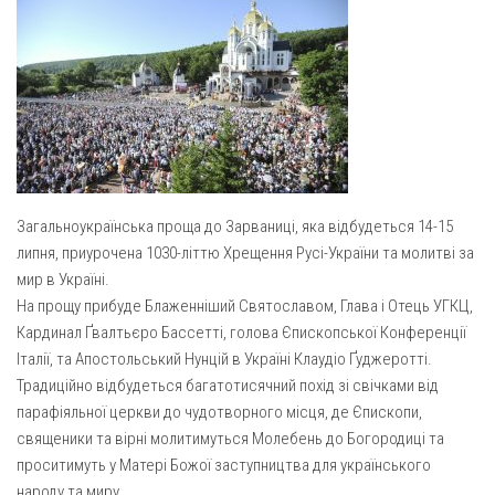
Газета Християнський голос
Архистратига Михаїла (м. Люботин)
Покрови Пресвятої Богородиці (с. Вільча)
Надруковані числа
Преображенська парафія (м. Лозова)
Молитви
Парафія Благовіщення Пресвятої Богородиці (смт
Галерея
Золочів)
Рух pro-life
Парафія Різдва Пресвятої Богородиці м. Берестин
(Красноград)
Загальноукраїнська проща до Зарваниці, яка відбудеться 14-15
Парохії Полтавської області
липня, приурочена 1030-літтю Хрещення Русі-України та молитві за
мир в Україні.
Пресвятої Трійці (м. Полтава)
На прощу прибуде Блаженніший Святославом, Глава і Отець УГКЦ,
Всіх Святих українського народу (м. Полтава)
Кардинал Ґвалтьєро Бассетті, голова Єпископської Конференції
Свято-Юріївська парафія (м. Полтава)
Італії, та Апостольський Нунцій в Україні Клаудіо Ґуджеротті.
Традиційно відбудеться багатотисячний похід зі свічками від
Архистратига Михаїла (с. Пригарівка)
парафіяльної церкви до чудотворного місця, де Єпископи,
Благовіщення Пресвятої Богородиці (с. Шевченки)
священики та вірні молитимуться Молебень до Богородиці та
Введення у храм Пресвятої Богородиці (с. Дашківка)
проситимуть у Матері Божої заступництва для українського
народу та миру.