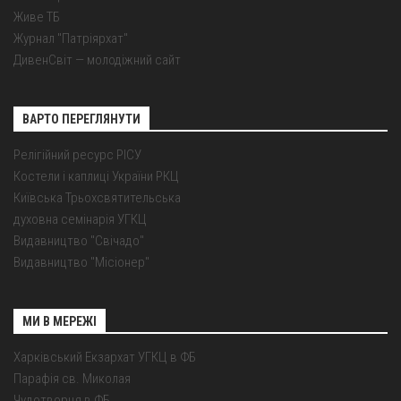
Живе ТБ
Журнал "Патріярхат"
ДивенСвіт — молодіжний сайт
ВАРТО ПЕРЕГЛЯНУТИ
Релігійний ресурс РІСУ
Костели і каплиці України РКЦ
Київська Трьохсвятительська
духовна семінарія УГКЦ
Видавництво "Свічадо"
Видавництво "Місіонер"
МИ В МЕРЕЖІ
Харківський Екзархат УГКЦ в ФБ
Парафія св. Миколая
Чудотворця в ФБ