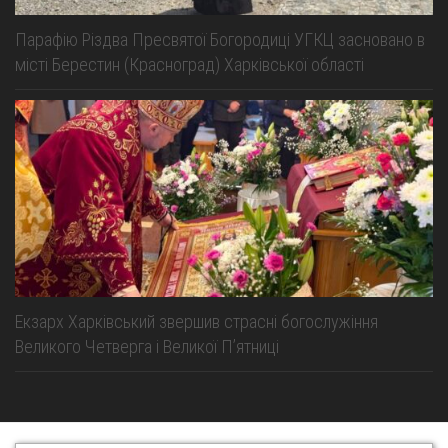
Парафію Різдва Пресвятої Богородиці УГКЦ засновано в
місті Берестин (Красноград) Харківської області
Екзарх Харківський звершив страсні богослужіння
Великого Четверга і Великої Пʼятниці