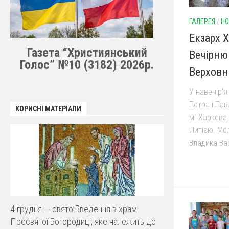
ГАЛЕРЕЯ
/
НО
Екзарх 
Газета “Християнський
Вечірню 
Голос” №10 (3182) 2026р.
Верховн
У навечір’я
Петра і Пав
КОРИСНІ МАТЕРІАЛИ
м. Харкова
Литією. Мо
Владика Вас
4 грудня — свято Введення в храм
Пресвятої Богородиці, яке належить до