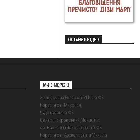
ОСТАННЄ ВІДЕО
МИ В МЕРЕЖІ
Харківський Екзархат УГКЦ в ФБ
Парафія св. Миколая
Чудотворця в ФБ
Свято-Покровський Монастир
оо. Василіян (Покотилівка) в ФБ
Парафія св. Архистратига Михаїла