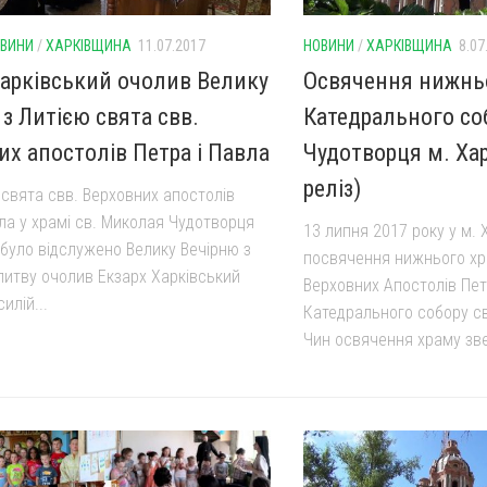
ВИНИ
/
ХАРКІВЩИНА
11.07.2017
НОВИНИ
/
ХАРКІВЩИНА
8.07
Харківський очолив Велику
Освячення нижнь
з Литією свята свв.
Катедрального со
их апостолів Петра і Павла
Чудотворця м. Хар
реліз)
 свята свв. Верховних апостолів
ла у храмі св. Миколая Чудотворця
13 липня 2017 року у м. 
 було відслужено Велику Вечірню з
посвячення нижнього хр
литву очолив Екзарх Харківський
Верховних Апостолів Пет
илій...
Катедрального собору с
Чин освячення храму зве