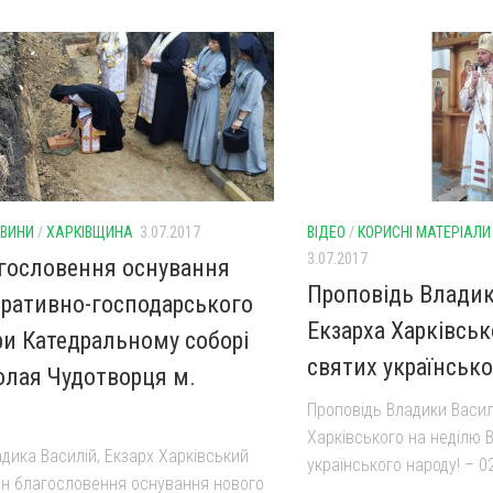
ВИНИ
/
ХАРКІВЩИНА
3.07.2017
ВІДЕО
/
КОРИСНІ МАТЕРІАЛИ
3.07.2017
гословення оснування
Проповідь Владик
тративно-господарського
Екзарха Харківськ
ри Катедральному соборі
святих українсько
олая Чудотворця м.
Проповідь Владики Васил
Харківського на неділю В
дика Василій, Екзарх Харківський
українського народу! – 0
ин благословення оснування нового