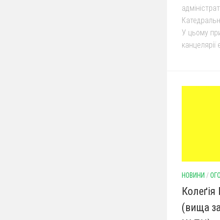
адміністра
Катедральн
У цьому пр
канцелярії 
НОВИНИ
/
ОГ
Колеґія
(вища з