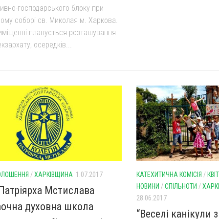
тивно-господарського блоку при
ому соборі св. Миколая м. Харкова.
иміщенні планується розташування
екзархату, осередків...
ОЛОШЕННЯ
/
ХАРКІВЩИНА
1.07.2017
КАТЕХИТИЧНА КОМІСІЯ
/
КВІ
НОВИНИ
/
СПІЛЬНОТИ
/
ХАРК
 Патріярха Мстислава
28.06.2017
аочна духовна школа
“Веселі канікули 