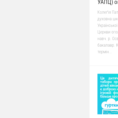
УАПЦ) о
Колеґія Па
духовна шк
Українсько
Церкви ого
навч. р. Ос
бакалавр. К
термін...