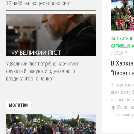
12 найбільших церковних свят
КАТЕХИТИЧНА
ХАРКІВЩИН
6.07.2017
В Харкі
У Великий піст потрібно навчитися
слухати й шанувати одне одного –
“Веселі 
владика Ігор Ісіченко
З ініціатив
екзархату б
Богом”. Впр
МОЛИТВИ
пройшли чот
Покотилівці