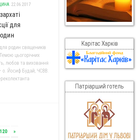
ЩИНА
22.06.2017
зархаті
ції для
родин
Карітас Харків
 для родин священиків
 Темою цьогорічних
ть, любов та виховання
– о. Йосиф Будай, ЧСВВ.
-реколектанта
Патріарший готель
120
»