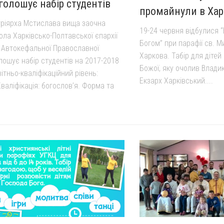
голошує набір студентів
промайнули в Хар
тріярха Мстислава вища заочна
19-24 червня відбулися “
ола Харківсько-Полтавської єпархії
Богом” при парафії св. 
ї Автокефальної Православної
Харкова. Табір для діте
лошує набір студентів на 2017-2018
Божої, яку очолив Владик
вітньо-кваліфікаційний рівень:
Екзарх Харківський....
валіфікація: богослов’я. Форма та