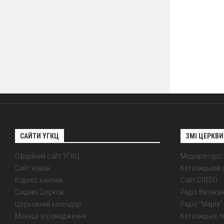
САЙТИ УГКЦ
ЗМІ ЦЕРКВИ
Офіційний сайт УГКЦ
Медіаресурс
Сайт новин
Католицький 
Кодекс канонів
Сайт CREDO
Східних Церков
Радіо Ватикан
Церковний календар
Радіо "Марія" 
Монаші згромадження
Католицьке т