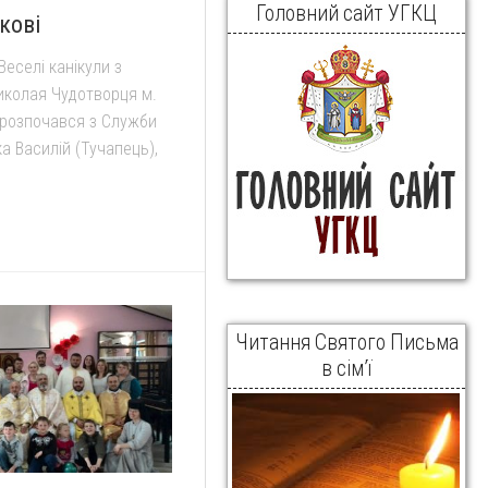
Головний сайт УГКЦ
кові
Веселі канікули з
Миколая Чудотворця м.
й розпочався з Служби
а Василій (Тучапець),
Читання Святого Письма
в сім’ї