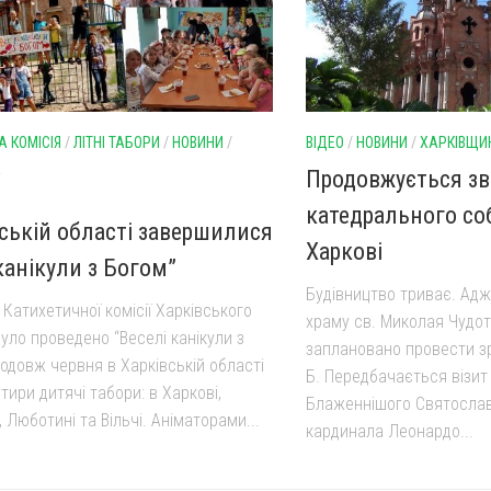
 КОМІСІЯ
/
ЛІТНІ ТАБОРИ
/
НОВИНИ
/
ВІДЕО
/
НОВИНИ
/
ХАРКІВЩИ
А
Продовжується з
катедрального со
вській області завершилися
Харкові
канікули з Богом”
Будівництво триває. Ад
и Катихетичної комісії Харківського
храму св. Миколая Чудо
уло проведено “Веселі канікули з
заплановано провести зр
одовж червня в Харківській області
Б. Передбачається візит
ири дитячі табори: в Харкові,
Блаженнішого Святослав
, Люботині та Вільчі. Аніматорами...
кардинала Леонардо...