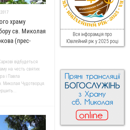
.2017
ого храму
бору св. Миколая
Вся інфорамція про
кова (прес-
Ювілейний рік у 2025 році
Харкові відбудеться
аму на честь святих
ра і Павла
в. Миколая Чудотворця.
ршить...