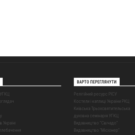
ВАРТО ПЕРЕГЛЯНУТИ
 УГКЦ
Релігійний ресурс РІСУ
оглядач
Костели і каплиці України РКЦ
Київська Трьохсвятительська
у
духовна семінарія УГКЦ
в Україні
Видавництво "Свічадо"
елебачення
Видавництво "Місіонер"