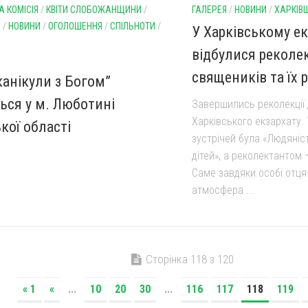
 КОМІСІЯ
/
КВІТИ СЛОБОЖАНЩИНИ
/
ГАЛЕРЕЯ
/
НОВИНИ
/
ХАРКІВ
И
/
НОВИНИ
/
ОГОЛОШЕННЯ
/
СПІЛЬНОТИ
/
У Харківському ек
А
відбулися реколек
священиків та їх 
канікули з Богом”
ться у м. Люботині
Завершились реколекції
Харківського екзархату.
кої області
зустрічей була «Людяніс
дітей», а реколектантом 
Саме завдяки особі отця
атмосфера ...
Сторінка 118 з 120
« 1
«
...
10
20
30
...
116
117
118
119