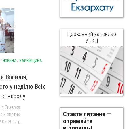
Церковний календар
УГКЦ
/
НОВИНИ
/
ХАРКІВЩИНА
и Василія,
ого у неділю Всіх
го народу
ія Екзарха
Ставте питання —
сіх святих
отримайте
2.07.2017 р.
відповідь!