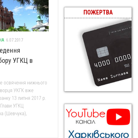
ПОЖЕРТВА
НА
6.07.2017
ведення
бору УГКЦ в
же освячення нижнього
творця УКГК вже
анку 13 липня 2017 р.
 Глави УГКЦ
а (Шевчука),