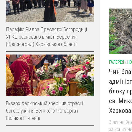
Парафію Різдва Пресвятої Богородиці
УГКЦ засновано в місті Берестин
(Красноград) Харківської області
ГАЛЕРЕЯ
/
НО
Чин бла
адмініс
блоку п
св. Мик
Екзарх Харківський звершив страсні
Харкова
богослужіння Великого Четверга і
Великої Пʼятниці
3 липня Вла
здійснив Ч