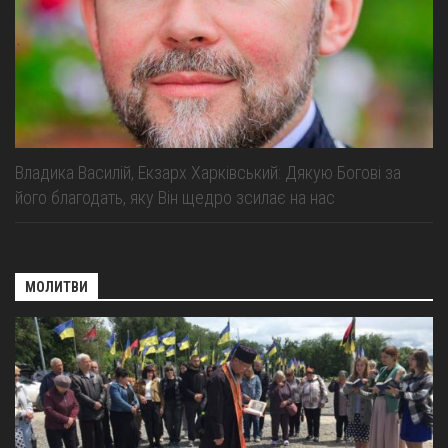
Владика Василій, Екзарх Харківський: Дякую Богові за
його благодать, яку Він щедро зсилає на нас
МОЛИТВИ