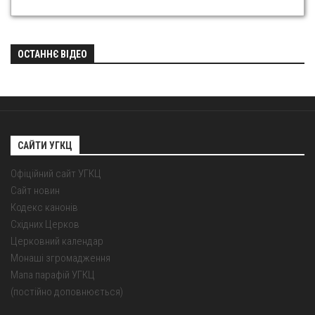
ОСТАННЄ ВІДЕО
САЙТИ УГКЦ
Офіційний сайт УГКЦ
Сайт новин
Кодекс канонів
Східних Церков
Церковний календар
Монаші згромадження
Мапа парафій УГКЦ
(постійно доповнюється)