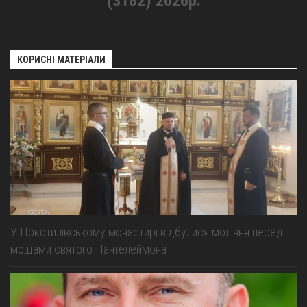
(3182) 2026р.
КОРИСНІ МАТЕРІАЛИ
У Покотилівському монастирі відбулися моління перед
мощами святого Пантелеймона