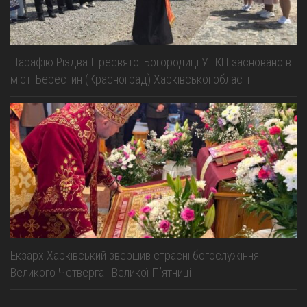
Парафію Різдва Пресвятої Богородиці УГКЦ засновано в
місті Берестин (Красноград) Харківської області
Екзарх Харківський звершив страсні богослужіння
Великого Четверга і Великої Пʼятниці