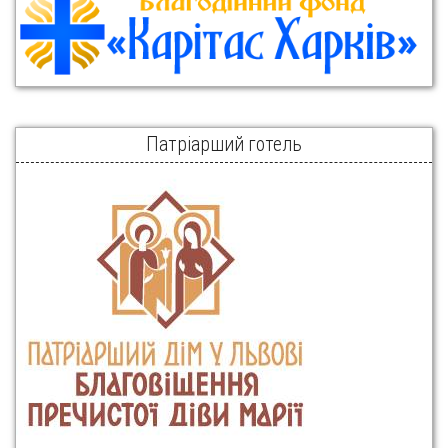
Патріарший готель