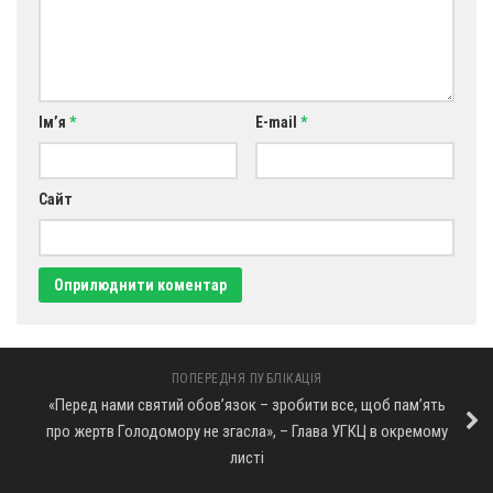
Св. Йосифа ОПДМ
Монастир сестер милосердя Св. Вінкентія. Дім Милосердя
Монастир Успення Пресвятої Богородиці Сестер Чину
Святого Василія Великого
Ім’я
*
E-mail
*
Комісії
Катехитична комісія
Сайт
Комісія у справах молоді
Комісія у справах родини
Комісія з питань душпастирства охорони здоров’я
Спільноти
Квіти Слобожанщини
ПОПЕРЕДНЯ ПУБЛІКАЦІЯ
«Перед нами святий обов’язок – зробити все, щоб пам’ять
Харківщина
про жертв Голодомору не згасла», – Глава УГКЦ в окремому
Полтавщина
листі
Сумщина