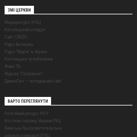
ЗМІ ЦЕРКВИ
Медіаресурс УГКЦ
Католицький оглядач
Сайт CREDO
Радіо Ватикану
Радіо "Марія" в Україні
Католицьке телебачення
Живе ТБ
Журнал "Патріярхат"
ДивенСвіт — молодіжний сайт
ВАРТО ПЕРЕГЛЯНУТИ
Релігійний ресурс РІСУ
Костели і каплиці України РКЦ
Київська Трьохсвятительська
духовна семінарія УГКЦ