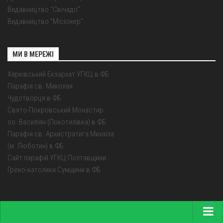
Видавництво "Свічадо"
Видавництво "Місіонер"
МИ В МЕРЕЖІ
Харківський Екзархат УГКЦ в ФБ
Парафія св. Миколая
Чудотворця в ФБ
Свято-Покровський Монастир
оо. Василіян (Покотилівка) в ФБ
Парафія св. Архистратига Михаїла
(м. Люботин) в ФБ
Сайт парафій УГКЦ Полтавщини
Греко-католики Сумщини в ФБ