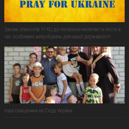
Заклик єпископів УГКЦ до посиленої молитви та посту в
час особливих випробувань для нашої державності
Наші священики на Сході України