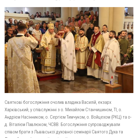
Газета Християнський голос
Архистратига Михаїла (м. Люботин)
Покрови Пресвятої Богородиці (с. Вільча)
Надруковані числа
Преображенська парафія (м. Лозова)
Молитви
Парафія Благовіщення Пресвятої Богородиці (смт
Галерея
Золочів)
Рух pro-life
Парафія Різдва Пресвятої Богородиці м. Берестин
(Красноград)
Парохії Полтавської області
Пресвятої Трійці (м. Полтава)
Всіх Святих українського народу (м. Полтава)
Свято-Юріївська парафія (м. Полтава)
Святкові богослужіння очолив владика Василій, екзарх
Архистратига Михаїла (с. Пригарівка)
Харківський, у співслужінні з о. Михайлом Станчишином, ТІ, о.
Андрієм Насінником, о. Сергієм Тимчуком, о. Войцехом (РКЦ) та о-
Благовіщення Пресвятої Богородиці (с. Шевченки)
д. Віталієм Павлюком, ЧСВВ. Богослужіння супроводжували
Введення у храм Пресвятої Богородиці (с. Дашківка)
співом брати з Львівської духовної семінарії Святого Духа та