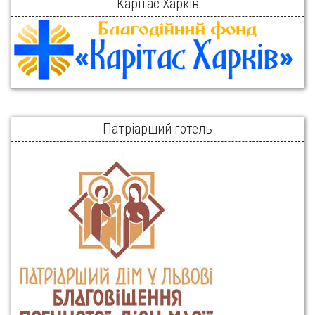
Карітас Харків
Патріарший готель