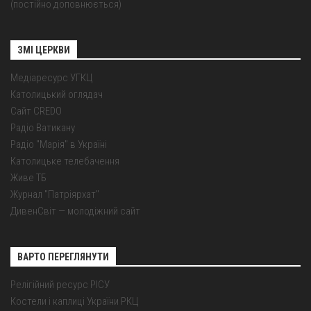
(постійно доповнюється)
ЗМІ ЦЕРКВИ
Медіаресурс УГКЦ
Католицький оглядач
Сайт CREDO
Радіо Ватикану
Радіо "Марія" в Україні
Католицьке телебачення
Живе ТБ
Журнал "Патріярхат"
ДивенСвіт — молодіжний сайт
ВАРТО ПЕРЕГЛЯНУТИ
Релігійний ресурс РІСУ
Костели і каплиці України РКЦ