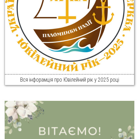
Вся інфорамція про Ювілейний рік у 2025 році