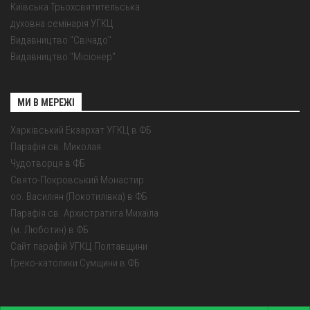
Київська Трьохсвятительська
духовна семінарія УГКЦ
Видавництво "Свічадо"
Видавництво "Місіонер"
МИ В МЕРЕЖІ
Харківський Екзархат УГКЦ в ФБ
Парафія св. Миколая
Чудотворця в ФБ
Свято-Покровський Монастир
оо. Василіян (Покотилівка) в ФБ
Парафія св. Архистратига Михаїла
(м. Люботин) в ФБ
Сайт парафій УГКЦ Полтавщини
Греко-католики Сумщини в ФБ