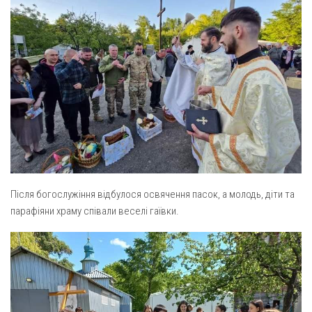
Оголошення
Трансляції
Після богослужіння відбулося освячення пасок, а молодь, діти та
парафіяни храму співали веселі гаївки.