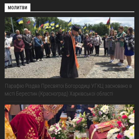
МОЛИТВИ
Парафію Різдва Пресвятої Богородиці УГКЦ засновано в
місті Берестин (Красноград) Харківської області