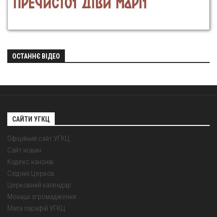
ОСТАННЄ ВІДЕО
САЙТИ УГКЦ
Офіційний сайт УГКЦ
Сайт новин
Кодекс канонів
Східних Церков
Церковний календар
Монаші згромадження
Мапа парафій УГКЦ