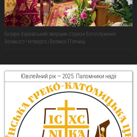
Екзарх Харківський звершив страсні богослужіння
Великого Четверга і Великої Пʼятниці
Ювілейний рік — 2025. Паломники надії