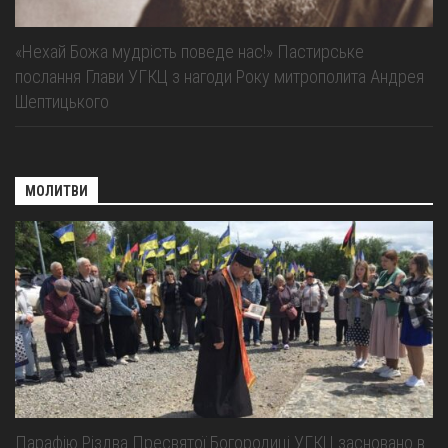
«Нехай Божа мудрість поведе нас!» Пастирське
послання Глави УГКЦ з нагоди Року митрополита Андрея
Шептицького
МОЛИТВИ
Парафію Різдва Пресвятої Богородиці УГКЦ засновано в