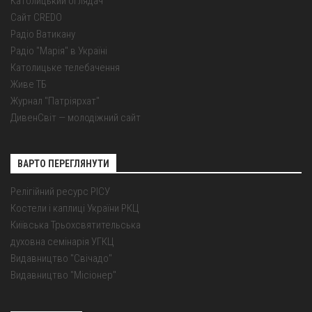
Католицький оглядач
Сайт CREDO
Радіо Ватикану
Радіо "Марія" в Україні
Католицьке телебачення
Живе ТБ
Журнал "Патріярхат"
ДивенСвіт — молодіжний сайт
ВАРТО ПЕРЕГЛЯНУТИ
Релігійний ресурс РІСУ
Костели і каплиці України РКЦ
Київська Трьохсвятительська
духовна семінарія УГКЦ
Видавництво "Свічадо"
Видавництво "Місіонер"