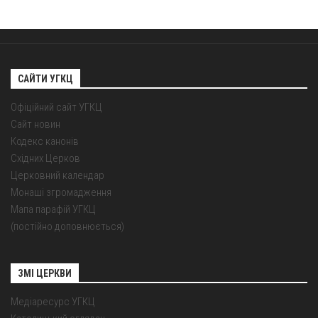
САЙТИ УГКЦ
Офіційний сайт УГКЦ
Сайт новин
Кодекс канонів
Східних Церков
Церковний календар
Монаші згромадження
Мапа парафій УГКЦ
(постійно доповнюється)
ЗМІ ЦЕРКВИ
Медіаресурс УГКЦ