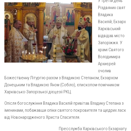
У третій день
Газета Християнський голос
Архистратига Михаїла (м. Люботин)
Різдвяних свят
Покрови Пресвятої Богородиці (с. Вільча)
Надруковані числа
Владика
Василій, Екзарх
Преображенська парафія (м. Лозова)
Молитви
Харківський
Парафія Благовіщення Пресвятої Богородиці (смт
Галерея
відвідав місто
Золочів)
Запоріжжя. У
Рух pro-life
Парафія Різдва Пресвятої Богородиці м. Берестин
храмі Святого
(Красноград)
Володимира
Архиєрей
Парохії Полтавської області
очолив
Пресвятої Трійці (м. Полтава)
Божественну Літургію разом з Владикою Степаном, Екзархом
Всіх Святих українського народу (м. Полтава)
Донецьким та Владикою Яном (Собіло), єпископом-помічником
Харківсько-Запорізької дієцезії РКЦ.
Свято-Юріївська парафія (м. Полтава)
Архистратига Михаїла (с. Пригарівка)
Опісля богослужіння Владика Василій привітав Владику Степана з
іменинами, побажавши опіки святого покровителя та щедрих ласк
Благовіщення Пресвятої Богородиці (с. Шевченки)
від Новонародженого Христа Спасителя.
Введення у храм Пресвятої Богородиці (с. Дашківка)
Пресслужба Харківського Екзархату