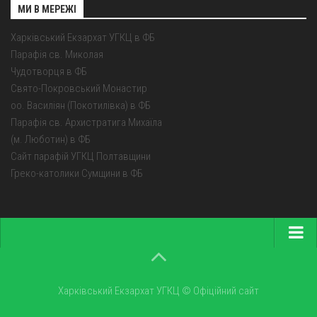
МИ В МЕРЕЖІ
Харківський Екзархат УГКЦ в ФБ
Парафія св. Миколая
Чудотворця в ФБ
Свято-Покровський Монастир
оо. Василіян (Покотилівка) в ФБ
Парафія св. Архистратига Михаїла
(м. Люботин) в ФБ
Сайт парафій УГКЦ Полтавщини
Греко-католики Сумщини в ФБ
Головна
Про екзархат
Харківський Екзархат УГКЦ © Офіційний сайт
Парохії