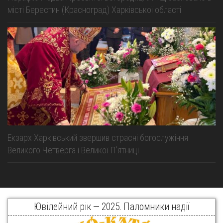
місті Берестин (Красноград) Харківської області
Екзарх Харківський звершив страсні богослужіння
Великого Четверга і Великої Пʼятниці
Ювілейний рік — 2025. Паломники надії