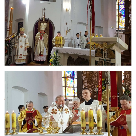
Св. Йосифа ОПДМ
Монастир сестер милосердя Св. Вінкентія. Дім Милосердя
Монастир Успення Пресвятої Богородиці Сестер Чину
Святого Василія Великого
Комісії
Катехитична комісія
Комісія у справах молоді
Комісія у справах родини
Комісія з питань душпастирства охорони здоров’я
Спільноти
Квіти Слобожанщини
Харківщина
Полтавщина
Сумщина