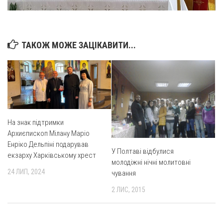
Оголошення
Трансляції
ТАКОЖ МОЖЕ ЗАЦІКАВИТИ...
На знак підтримки
Архиєпископ Мілану Маріо
Енріко Дельпіні подарував
У Полтаві відбулися
екзарху Харківському хрест
молодіжні нічні молитовні
24 ЛИП, 2024
чування
2 ЛИС, 2015