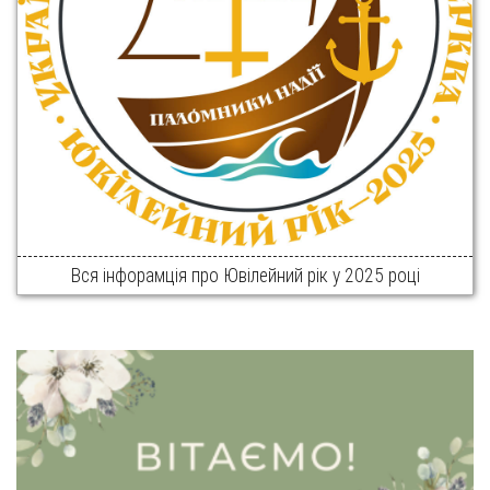
Вся інфорамція про Ювілейний рік у 2025 році