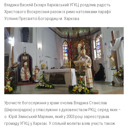
Газета Християнський голос
Архистратига Михаїла (м. Люботин)
Владика Василій Екзарх Харківський УГКЦ розділив радість
Христового Воскресіння разом із римо-католиками парафії
Покрови Пресвятої Богородиці (с. Вільча)
Надруковані числа
Успіння Пресвятої Богородиці м. Харкова.
Преображенська парафія (м. Лозова)
Молитви
Парафія Благовіщення Пресвятої Богородиці (смт
Галерея
Золочів)
Рух pro-life
Парафія Різдва Пресвятої Богородиці м. Берестин
(Красноград)
Парохії Полтавської області
Пресвятої Трійці (м. Полтава)
Всіх Святих українського народу (м. Полтава)
Свято-Юріївська парафія (м. Полтава)
Архистратига Михаїла (с. Пригарівка)
Урочисте богослужіння у храмі очолив Владика Станіслав
(Широкорадюк) у співслужінні з духовенством РКЦ, серед яких –
Благовіщення Пресвятої Богородиці (с. Шевченки)
о. Юрій Зімінський Марянин, який у 2003 році зареєстрував
Введення у храм Пресвятої Богородиці (с. Дашківка)
громаду УГКЦ у Харкові. У спільній молитві взяв участь також