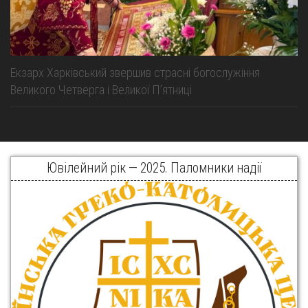
Екзарх Харківський звершив страсні богослужіння
Великого Четверга і Великої Пʼятниці
Ювілейний рік — 2025. Паломники надії