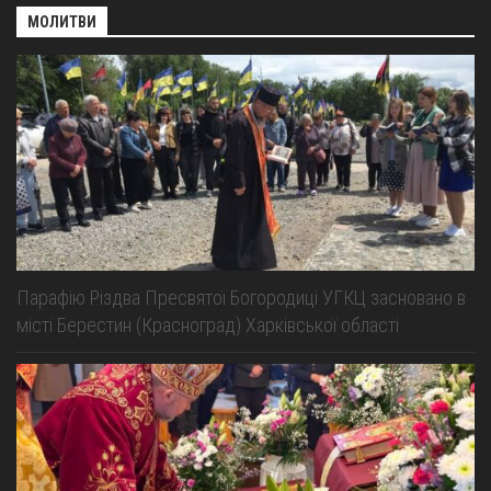
МОЛИТВИ
Парафію Різдва Пресвятої Богородиці УГКЦ засновано в
місті Берестин (Красноград) Харківської області