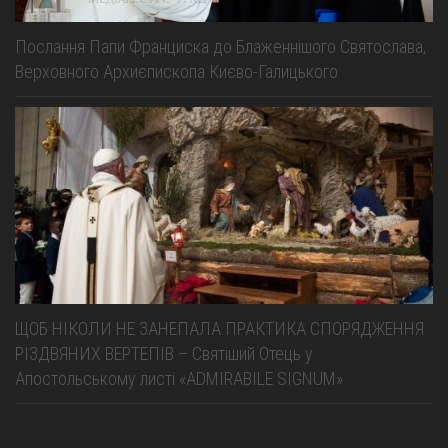
Послання Папи Франциска до Блаженнішого Святослава,
Верховного Архиєпископа Києво-Галицького
ЩОБ НІКОЛИ НЕ ЗАНЕПАЛА ПРАКТИКА СПОРЯДЖЕННЯ
РІЗДВЯНИХ ВЕРТЕПІВ – Святіший Отець у
Апостольському листі «ADMIRABILE SIGNUM»