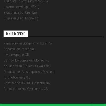
Київська Трьохсвятительська
духовна семінарія УГКЦ
Видавництво "Свічадо"
Видавництво "Місіонер"
МИ В МЕРЕЖІ
Харківський Екзархат УГКЦ в ФБ
Парафія св. Миколая
Чудотворця в ФБ
Свято-Покровський Монастир
оо. Василіян (Покотилівка) в ФБ
Парафія св. Архистратига Михаїла
(м. Люботин) в ФБ
Сайт парафій УГКЦ Полтавщини
Греко-католики Сумщини в ФБ