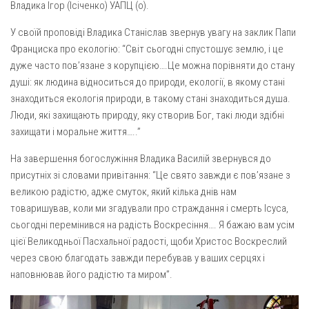
Вознесіння ГНІХ (с. Витівка)
Владика Ігор (Ісіченко) УАПЦ (о).
Вознесіння Господнього (м. Кобеляки)
У своїй проповіді Владика Станіслав звернув увагу на заклик Папи
Пророка Іллі (смт. Білики)
Франциска про екологію: “Світ сьогодні спустошує землю, і це
дуже часто пов’язане з корупцією….Це можна порівняти до стану
Різдва Пресвятої Богородиці (с. Вільховатка)
душі: як людина відноситься до природи, екології, в якому стані
Св. Апостола Андрія Первозванного (с. Засулля)
знаходиться екологія природи, в такому стані знаходиться душа.
Люди, які захищають природу, яку створив Бог, такі люди здібні
Св. Миколая (с. Деменки)
захищати і моральне життя…..”
Успіння Пресвятої Богородиці (м. Кременчук)
На завершення богослужіння Владика Василій звернувся до
Успіння Пресвятої Богородиці (м. Лубни)
присутніх зі словами привітання: “Це свято завжди є пов’язане з
Парохії Сумської області
великою радістю, адже смуток, який кілька днів нам
Введення в храм Богородиці (м. Суми)
товаришував, коли ми згадували про страждання і смерть Ісуса,
сьогодні перемінився на радість Воскресіння…. Я бажаю вам усім
Матері Божої Неустанної Помочі (м. Охтирка)
цієї Великодньої Пасхальної радості, щоби Христос Воскреслий
Монастирі
через свою благодать завжди перебував у ваших серцях і
наповнював його радістю та миром”.
Свято-Покровський монастир оо Василіян
Свято-Івано-Павлівський монастир сестер Згромадження