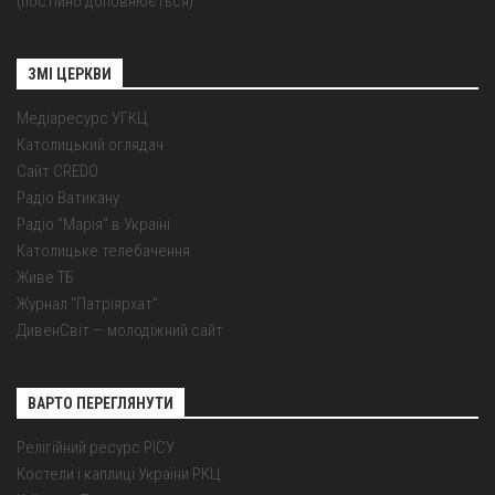
(постійно доповнюється)
ЗМІ ЦЕРКВИ
Медіаресурс УГКЦ
Католицький оглядач
Сайт CREDO
Радіо Ватикану
Радіо "Марія" в Україні
Католицьке телебачення
Живе ТБ
Журнал "Патріярхат"
ДивенСвіт — молодіжний сайт
ВАРТО ПЕРЕГЛЯНУТИ
Релігійний ресурс РІСУ
Костели і каплиці України РКЦ