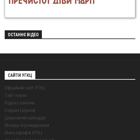
ОСТАННЄ ВІДЕО
САЙТИ УГКЦ
Офіційний сайт УГКЦ
Сайт новин
Кодекс канонів
Східних Церков
Церковний календар
Монаші згромадження
Мапа парафій УГКЦ