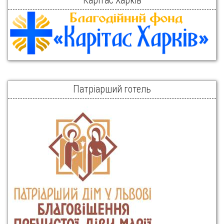
Карітас Харків
Патріарший готель