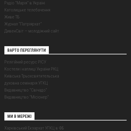
Радіо "Марія" в Україні
Католицьке телебачення
Живе ТБ
Журнал "Патріярхат"
ДивенСвіт — молодіжний сайт
ВАРТО ПЕРЕГЛЯНУТИ
Релігійний ресурс РІСУ
Костели і каплиці України РКЦ
Київська Трьохсвятительська
духовна семінарія УГКЦ
Видавництво "Свічадо"
Видавництво "Місіонер"
МИ В МЕРЕЖІ
Харківський Екзархат УГКЦ в ФБ