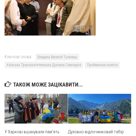
Св. Йосифа ОПДМ
Монастир сестер милосердя Св. Вінкентія. Дім Милосердя
Монастир Успення Пресвятої Богородиці Сестер Чину
Святого Василія Великого
Комісії
Катехитична комісія
Ключові слова:
Владика Василій Тучапець
Комісія у справах молоді
Київська Трьохсвятительська Духовна Семінарія
Приймальна комісія
Комісія у справах родини
Комісія з питань душпастирства охорони здоров’я
ТАКОЖ МОЖЕ ЗАЦІКАВИТИ...
Спільноти
Квіти Слобожанщини
Харківщина
Полтавщина
У Харкові вшанували пам’ять
Духовно-відпочинковий табір
Сумщина