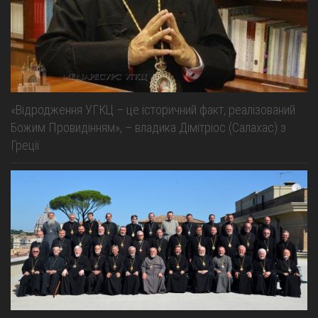
«Відродження УГКЦ – це історичний факт, реалізований
Божим Провидінням», – владика Дімітріос (Салахас) з
Греції