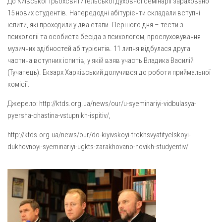
До Київської Трьохсвятительської духовної семінарії зараховано
Газета Християнський голос
Архистратига Михаїла (м. Люботин)
15 нових студентів. Напередодні абітурієнти складали вступні
Покрови Пресвятої Богородиці (с. Вільча)
Надруковані числа
іспити, які проходили у два етапи. Першого дня – тести з
психології та особиста бесіда з психологом, прослуховування
Преображенська парафія (м. Лозова)
Молитви
музичних здібностей абітурієнтів. 11 липня відбулася друга
Парафія Благовіщення Пресвятої Богородиці (смт
Галерея
частина вступних іспитів, у якій взяв участь Владика Василій
Золочів)
(Тучапець). Екзарх Харківський долучився до роботи приймальної
Рух pro-life
Парафія Різдва Пресвятої Богородиці м. Берестин
комісії.
(Красноград)
Джерело: http://ktds.org.ua/news/our/u-syeminariyi-vidbulasya-
Парохії Полтавської області
pyersha-chastina-vstupnikh-ispitiv/,
Пресвятої Трійці (м. Полтава)
http://ktds.org.ua/news/our/do-kiyivskoyi-trokhsvyatityelskoyi-
Всіх Святих українського народу (м. Полтава)
dukhovnoyi-syeminariyi-ugkts-zarakhovano-novikh-studyentiv/
Свято-Юріївська парафія (м. Полтава)
Архистратига Михаїла (с. Пригарівка)
Благовіщення Пресвятої Богородиці (с. Шевченки)
Введення у храм Пресвятої Богородиці (с. Дашківка)