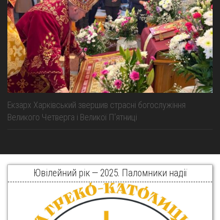
Екзарх Харківський звершив страсні богослужіння
Великого Четверга і Великої Пʼятниці
Ювілейний рік — 2025. Паломники надії