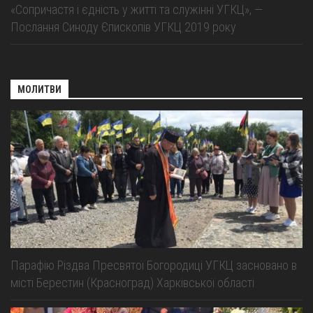
«Сопричастя і єдність у житті та служінні УГКЦ», —
Послання Синоду Єпископів УГКЦ 2019 року
МОЛИТВИ
Парафію Різдва Пресвятої Богородиці УГКЦ засновано в
місті Берестин (Красноград) Харківської області