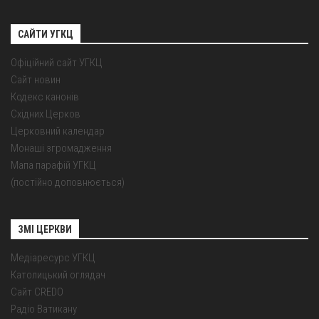
САЙТИ УГКЦ
Офіційний сайт УГКЦ
Сайт новин
Кодекс канонів
Східних Церков
Церковний календар
Монаші згромадження
Мапа парафій УГКЦ
(постійно доповнюється)
ЗМІ ЦЕРКВИ
Медіаресурс УГКЦ
Католицький оглядач
Сайт CREDO
Радіо Ватикану