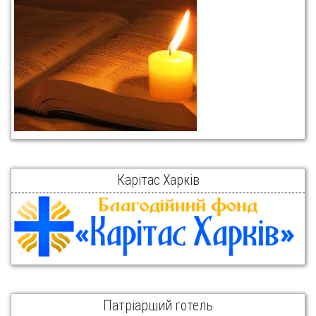
Карітас Харків
Патріарший готель