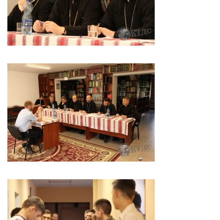
Вознесіння ГНІХ (с. Витівка)
Вознесіння Господнього (м. Кобеляки)
Пророка Іллі (смт. Білики)
Різдва Пресвятої Богородиці (с. Вільховатка)
Св. Апостола Андрія Первозванного (с. Засулля)
Св. Миколая (с. Деменки)
Успіння Пресвятої Богородиці (м. Кременчук)
Успіння Пресвятої Богородиці (м. Лубни)
Парохії Сумської області
Введення в храм Богородиці (м. Суми)
Матері Божої Неустанної Помочі (м. Охтирка)
Монастирі
Свято-Покровський монастир оо Василіян
Свято-Івано-Павлівський монастир сестер Згромадження