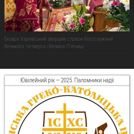
Екзарх Харківський звершив страсні богослужіння
Великого Четверга і Великої Пʼятниці
Ювілейний рік — 2025. Паломники надії