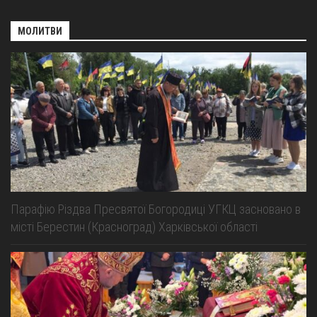
МОЛИТВИ
Парафію Різдва Пресвятої Богородиці УГКЦ засновано в
місті Берестин (Красноград) Харківської області