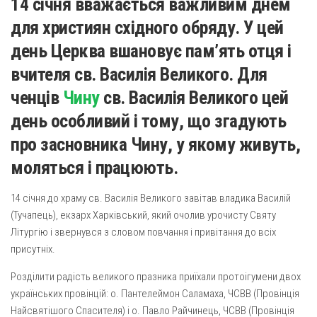
14 січня вважається важливим днем
Газета Християнський голос
Архистратига Михаїла (м. Люботин)
для християн східного обряду. У цей
Покрови Пресвятої Богородиці (с. Вільча)
Надруковані числа
день Церква вшановує пам’ять отця і
Преображенська парафія (м. Лозова)
Молитви
вчителя св. Василія Великого. Для
Парафія Благовіщення Пресвятої Богородиці (смт
Галерея
ченців
Чину
св. Василія Великого цей
Золочів)
Рух pro-life
день особливий і тому, що згадують
Парафія Різдва Пресвятої Богородиці м. Берестин
(Красноград)
про засновника Чину, у якому живуть,
Парохії Полтавської області
моляться і працюють.
Пресвятої Трійці (м. Полтава)
14 січня до храму св. Василія Великого завітав владика Василій
Всіх Святих українського народу (м. Полтава)
(Тучапець), екзарх Харківський, який очолив урочисту Святу
Свято-Юріївська парафія (м. Полтава)
Літургію і звернувся з словом повчання і привітання до всіх
присутніх.
Архистратига Михаїла (с. Пригарівка)
Благовіщення Пресвятої Богородиці (с. Шевченки)
Розділити радість великого празника приїхали протоігумени двох
українських провінцій: о. Пантелеймон Саламаха, ЧСВВ (Провінція
Введення у храм Пресвятої Богородиці (с. Дашківка)
Найсвятішого Спасителя) і о. Павло Райчинець, ЧСВВ (Провінція