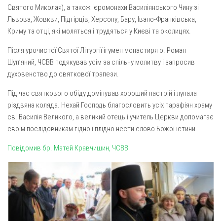
Вознесіння ГНІХ (с. Витівка)
Святого Миколая), а також ієромонахи Василіянського Чину зі
Вознесіння Господнього (м. Кобеляки)
Львова, Жовкви, Підгірців, Херсону, Бару, Івано-Франківська,
Криму та отці, які моляться і трудяться у Києві та околицях.
Пророка Іллі (смт. Білики)
Після урочистої Святої Літургії ігумен монастиря о. Роман
Різдва Пресвятої Богородиці (с. Вільховатка)
Шуп’яний, ЧСВВ подякував усім за спільну молитву і запросив
Св. Апостола Андрія Первозванного (с. Засулля)
духовенство до святкової трапези.
Св. Миколая (с. Деменки)
Під час святкового обіду домінував хороший настрій і лунала
Успіння Пресвятої Богородиці (м. Кременчук)
різдвяна коляда. Нехай Господь благословить усіх парафіян храму
Успіння Пресвятої Богородиці (м. Лубни)
св. Василія Великого, а великий отець і учитель Церкви допомагає
своїм послідовникам гідно і плідно нести слово Божої істини.
Парохії Сумської області
Повідомив бр. Матей Кравчишин, ЧСВВ
Введення в храм Богородиці (м. Суми)
Матері Божої Неустанної Помочі (м. Охтирка)
Монастирі
Свято-Покровський монастир оо Василіян
Свято-Івано-Павлівський монастир сестер Згромадження