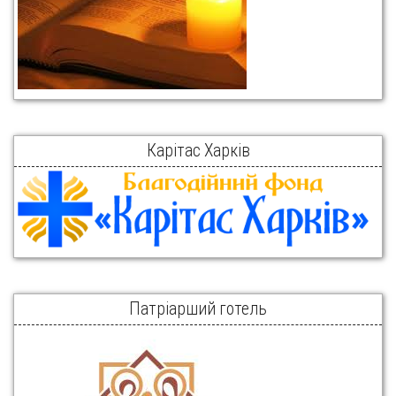
Карітас Харків
Патріарший готель