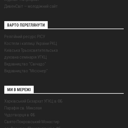
ДивенСвіт — молодіжний сайт
ВАРТО ПЕРЕГЛЯНУТИ
Релігійний ресурс РІСУ
Костели і каплиці України РКЦ
Київська Трьохсвятительська
духовна семінарія УГКЦ
Видавництво "Свічадо"
Видавництво "Місіонер"
МИ В МЕРЕЖІ
Харківський Екзархат УГКЦ в ФБ
Парафія св. Миколая
Чудотворця в ФБ
Свято-Покровський Монастир