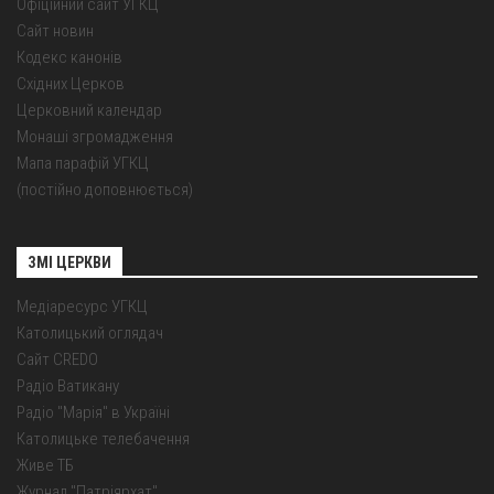
Офіційний сайт УГКЦ
Сайт новин
Кодекс канонів
Східних Церков
Церковний календар
Монаші згромадження
Мапа парафій УГКЦ
(постійно доповнюється)
ЗМІ ЦЕРКВИ
Медіаресурс УГКЦ
Католицький оглядач
Сайт CREDO
Радіо Ватикану
Радіо "Марія" в Україні
Католицьке телебачення
Живе ТБ
Журнал "Патріярхат"