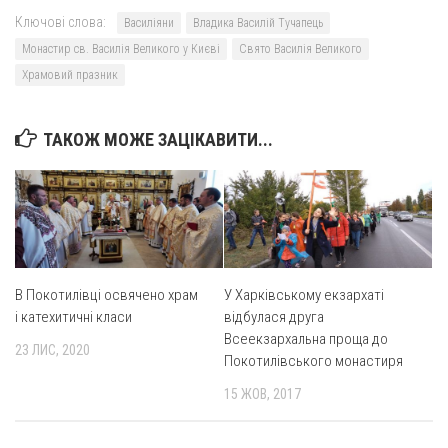
Ключові слова:
Василіяни
Владика Василій Тучапець
Оголошення
Монастир св. Василія Великого у Києві
Свято Василія Великого
Трансляції
Храмовий празник
ТАКОЖ МОЖЕ ЗАЦІКАВИТИ...
В Покотилівці освячено храм
У Харківському екзархаті
і катехитичні класи
відбулася друга
Всеекзархальна проща до
23 ЛИС, 2020
Покотилівського монастиря
15 ЖОВ, 2017