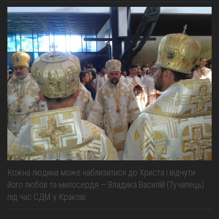
Кожна людина може наблизитися до Христа і відчути
його любов та милосердя — Владика Василій (Тучапець)
під час СДМ у Кракові