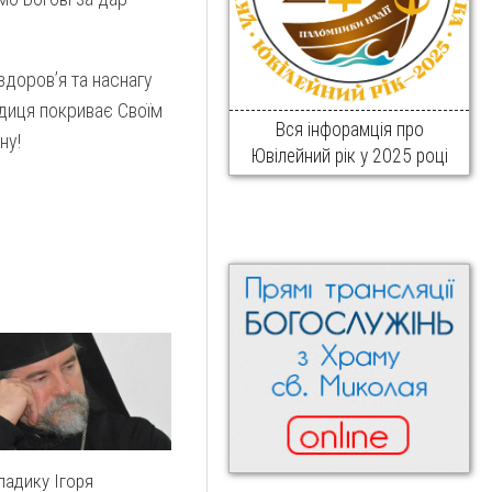
здоров’я та наснагу
одиця покриває Своїм
Вся інфорамція про
ну!
Ювілейний рік у 2025 році
ладику Ігоря