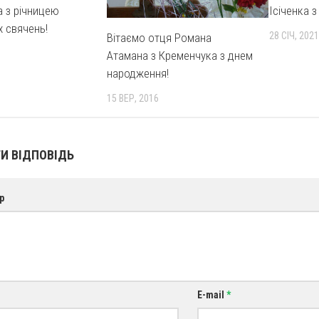
 з річницею
Ісіченка з
 свячень!
28 СІЧ, 2021
Вітаємо отця Романа
Атамана з Кременчука з днем
народження!
15 ВЕР, 2016
И ВІДПОВІДЬ
р
E-mail
*