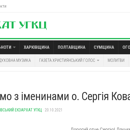
акти
ЬНОТИ
ХАРКІВЩИНА
ПОЛТАВЩИНА
СУМЩИНА
ОГ
ДУХОВНА МУЗИКА
ГАЗЕТА ХРИСТИЯНСЬКИЙ ГОЛОС
МОЛИТВИ
ємо з іменинами о. Сергія Ков
ІВСЬКИЙ ЕКЗАРХАТ УГКЦ
· 20.10.2021
Дорогий отче Сергію! Дякує