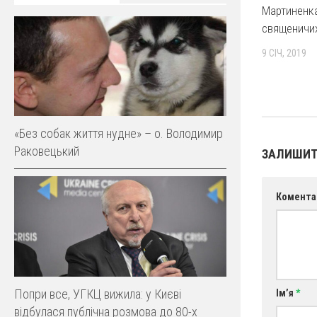
Мартиненка
священичих
9 СІЧ, 2019
«Без собак життя нудне» – о. Володимир
Раковецький
ЗАЛИШИТ
Комента
Попри все, УГКЦ вижила: у Києві
Ім’я
*
відбулася публічна розмова до 80-х