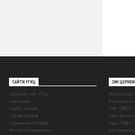
САЙТИ УГКЦ
ЗМІ ЦЕРКВИ
Офіційний сайт УГКЦ
Медіаресурс
Сайт новин
Католицький 
Кодекс канонів
Сайт CREDO
Східних Церков
Радіо Ватикан
Церковний календар
Радіо "Марія" 
Монаші згромадження
Католицьке т