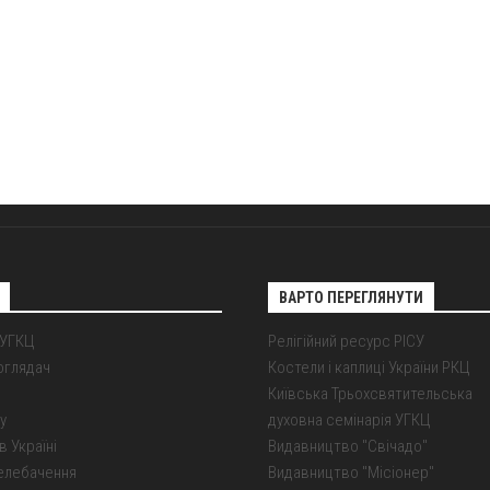
ВАРТО ПЕРЕГЛЯНУТИ
 УГКЦ
Релігійний ресурс РІСУ
оглядач
Костели і каплиці України РКЦ
Київська Трьохсвятительська
у
духовна семінарія УГКЦ
в Україні
Видавництво "Свічадо"
елебачення
Видавництво "Місіонер"