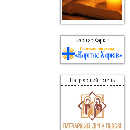
Карітас Харків
Патріарший готель