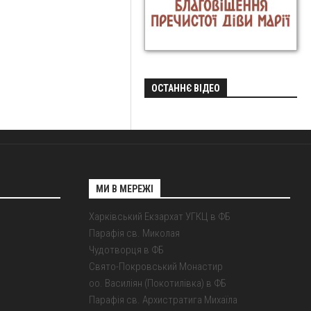
ОСТАННЄ ВІДЕО
МИ В МЕРЕЖІ
Харківський Екзархат УГКЦ в ФБ
Парафія св. Миколая
Чудотворця в ФБ
Свято-Покровський Монастир
оо. Василіян (Покотилівка) в ФБ
Парафія св. Архистратига Михаїла