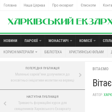
Головна
Наша Церква
Про екзархат
Єпископи
Конт
НОВИНИ
ПАРОХІЇ
МОНАСТИРІ
КОМІСІЇ
СПІЛ
КОРИСНІ МАТЕРІАЛИ
БІБЛІОТЕКА
ХРИСТИЯНСЬКІ ФІЛЬМИ
ПОПЕРЕДНЯ ПУБЛІКАЦІЯ
ВІТАЄМО
Маленькі харків”яни долучилися до
Віта
всесвітньої ініціативи молитви на вервиці
АВТОР:
ХАРК
НАСТУПНА ПУБЛІКАЦІЯ
Тривають формаційні курси для
священників Харківського Екзархату