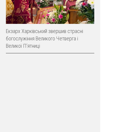
Екзарх Харківський звершив страсні
богослужіння Великого Четверга і
Великої Пʼятниці