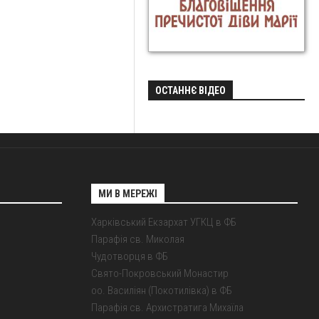
ОСТАННЄ ВІДЕО
МИ В МЕРЕЖІ
Харківський Екзархат УГКЦ в ФБ
Парафія св. Миколая
Чудотворця в ФБ
Свято-Покровський Монастир
оо. Василіян (Покотилівка) в ФБ
Парафія св. Архистратига Михаїла