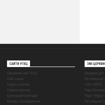
САЙТИ УГКЦ
ЗМІ ЦЕРКВИ
Офіційний сайт УГКЦ
Медіаресурс
Сайт новин
Католицький 
Кодекс канонів
Сайт CREDO
Східних Церков
Радіо Ватикан
Церковний календар
Радіо "Марія" 
Монаші згромадження
Католицьке т