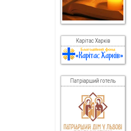
Карітас Харків
Патріарший готель