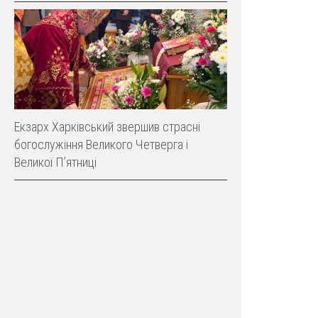
Екзарх Харківський звершив страсні
богослужіння Великого Четверга і
Великої Пʼятниці