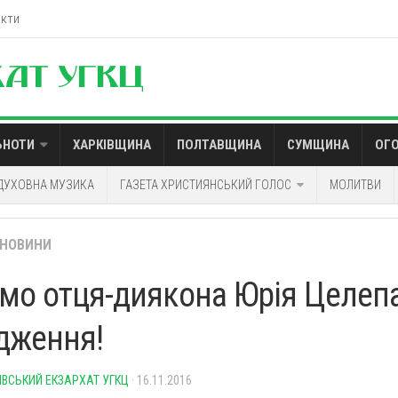
акти
ЬНОТИ
ХАРКІВЩИНА
ПОЛТАВЩИНА
СУМЩИНА
ОГ
ДУХОВНА МУЗИКА
ГАЗЕТА ХРИСТИЯНСЬКИЙ ГОЛОС
МОЛИТВИ
НОВИНИ
ємо отця-диякона Юрія Целеп
дження!
ІВСЬКИЙ ЕКЗАРХАТ УГКЦ
· 16.11.2016