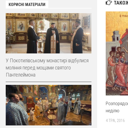
ТАКОЖ
КОРИСНІ МАТЕРІАЛИ
У Покотилівському монастирі відбулися
моління перед мощами святого
Пантелеймона
Розпорядо
неділю
4 ТРА, 2016