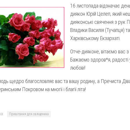
16 листопада відзначає ден
диякон Юрій Целеп, який н
дияконські свячення з рук
Владики Василія (Тучапця) т
Харківському Екзархаті.
Отче-дияконе, вітаємо вас 
Бажаємо здоров*я, радості у с
любові!
одь щедро благословляє вас та вашу родину, а Пречиста Дів
ринським Покровом на многії і благії літа!
а:
Привітання для священика