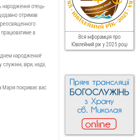
ь народження отець-
ещодавно отримав
 Преосвященного
а працюватиме в
Вся інфорамція про
Ювілейний рік у 2025 році
з днем народження!
лужінні, віри, надії,
а Марія покриває вас