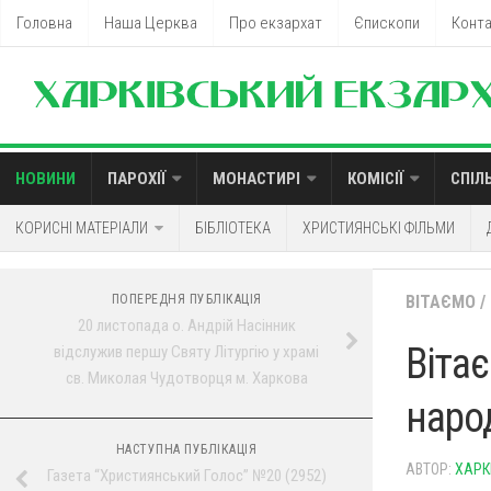
Головна
Наша Церква
Про екзархат
Єпископи
Конт
НОВИНИ
ПАРОХІЇ
МОНАСТИРІ
КОМІСІЇ
СПІЛ
КОРИСНІ МАТЕРІАЛИ
БІБЛІОТЕКА
ХРИСТИЯНСЬКІ ФІЛЬМИ
ПОПЕРЕДНЯ ПУБЛІКАЦІЯ
ВІТАЄМО
/
20 листопада о. Андрій Насінник
Віта
відслужив першу Святу Літургію у храмі
св. Миколая Чудотворця м. Харкова
наро
НАСТУПНА ПУБЛІКАЦІЯ
АВТОР:
ХАРК
Газета “Християнський Голос” №20 (2952)