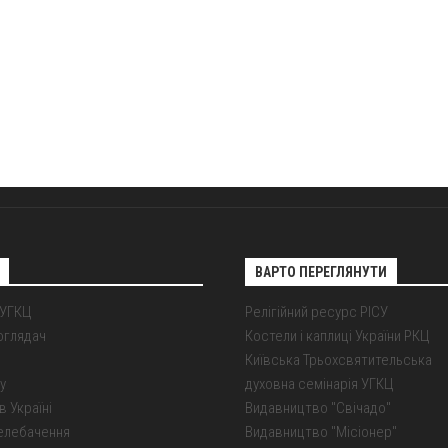
ВАРТО ПЕРЕГЛЯНУТИ
 УГКЦ
Релігійний ресурс РІСУ
оглядач
Костели і каплиці України РКЦ
Київська Трьохсвятительська
у
духовна семінарія УГКЦ
в Україні
Видавництво "Свічадо"
елебачення
Видавництво "Місіонер"