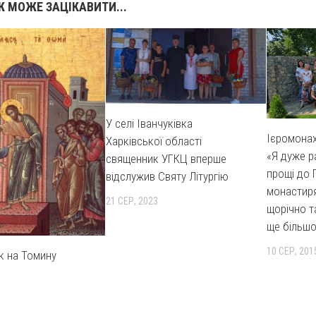
 МОЖЕ ЗАЦІКАВИТИ...
У селі Іванчуківка
Ієромонах
Харківської області
«Я дуже р
священник УГКЦ вперше
прощі до 
відслужив Святу Літургію
монастиря
21 СЕР, 2023
щорічно т
ще більшо
10 СЕР, 201
к на Томину