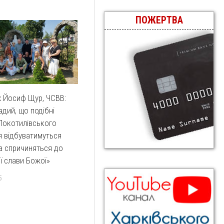
ПОЖЕРТВА
 Йосиф Щур, ЧСВВ:
адий, що подібні
Покотилівського
 відбуватимуться
а спричиняться до
ї слави Божої»
5