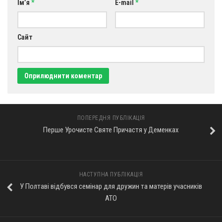
Ім’я
*
E-mail
*
Сайт
ПОПЕРЕДНЯ ПУБЛІКАЦІЯ
Перше Урочисте Святе Причастя у Деменках
НАСТУПНА ПУБЛІКАЦІЯ
У Полтаві відбувся семінар для дружин та матерів учасників
АТО