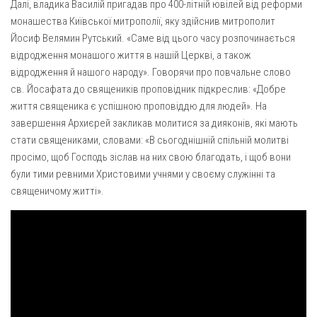
Далі, владика Василій пригадав про 400-літній ювілей від реформи
Св. Йосифа ОПДМ
монашества Київської митрополії, яку здійснив митрополит
Монастир сестер милосердя Св. Вінкентія. Дім Милосердя
Йосиф Велямин Рутський. «Саме від цього часу розпочинається
Монастир Успення Пресвятої Богородиці Сестер Чину
відродження монашого життя в нашій Церкві, а також
Святого Василія Великого
відродження й нашого народу». Говорячи про повчальне слово
св. Йосафата до священиків проповідник підкреслив: «Добре
Комісії
життя священика є успішною проповіддю для людей». На
Катехитична комісія
завершення Архиєрей закликав молитися за дияконів, які мають
Комісія у справах молоді
стати священиками, словами: «В сьогоднішній спільній молитві
просімо, щоб Господь зіслав на них свою благодать, і щоб вони
Комісія у справах родини
були тими ревними Христовими учнями у своєму служінні та
Комісія з питань душпастирства охорони здоров’я
священичому житті».
Спільноти
Квіти Слобожанщини
Харківщина
Полтавщина
Сумщина