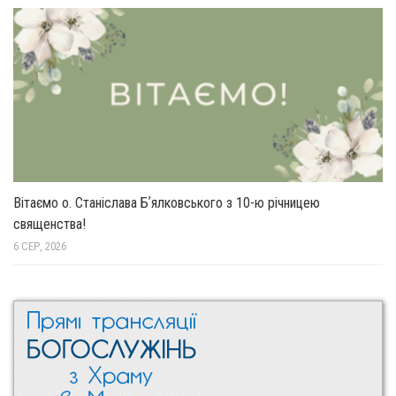
Вітаємо о. Станіслава Бʼялковського з 10-ю річницею
священства!
6 СЕР, 2026