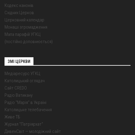
Кодекс канонів
Східних Церков
Церковний календар
Монаші згромадження
Мапа парафій УГКЦ
(постійно доповнюється)
ЗМІ ЦЕРКВИ
Медіаресурс УГКЦ
Католицький оглядач
Сайт CREDO
Радіо Ватикану
Радіо "Марія" в Україні
Католицьке телебачення
Живе ТБ
Журнал "Патріярхат"
ДивенСвіт — молодіжний сайт