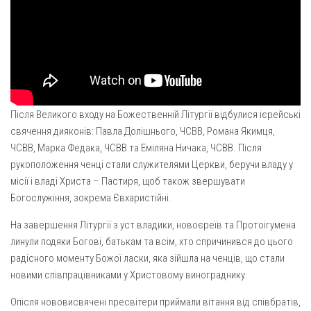
Оголошення
Трансляції
Після Великого входу на Божественній Літургії відбулися ієрейські
свячення дияконів: Павла Долішнього, ЧСВВ, Романа Якимця,
ЧСВВ, Марка Федака, ЧСВВ та Еміляна Ничака, ЧСВВ. Після
рукоположення ченці стали служителями Церкви, беручи владу у
місії і владі Христа – Пастиря, щоб також звершувати
Богослужіння, зокрема Євхаристійні.
На завершення Літургії з уст владики, новоєреїв та Протоігумена
линули подяки Богові, батькам та всім, хто спричинився до цього
радісного моменту Божої ласки, яка зійшла на ченців, що стали
новими співпрацівниками у Христовому винограднику.
Опісля нововисвячені пресвітери приймали вітання від співбратів,