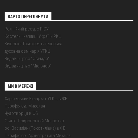
ВАРТО ПЕРЕГЛЯНУТИ
Релігійний ресурс РІСУ
Костели і каплиці України РКЦ
Київська Трьохсвятительська
духовна семінарія УГКЦ
Видавництво "Свічадо"
Видавництво "Місіонер"
МИ В МЕРЕЖІ
Харківський Екзархат УГКЦ в ФБ
Парафія св. Миколая
Чудотворця в ФБ
Свято-Покровський Монастир
оо. Василіян (Покотилівка) в ФБ
Парафія св. Архистратига Михаїла