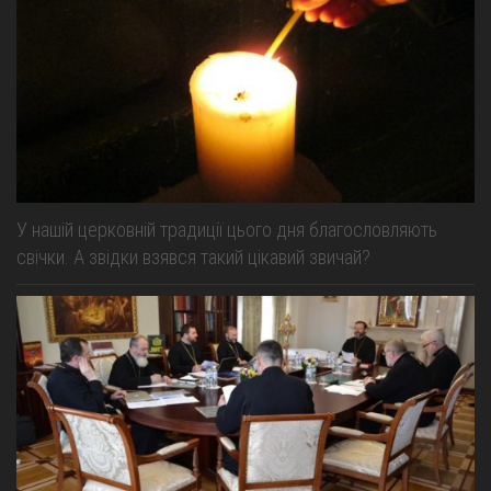
У нашій церковній традиції цього дня благословляють
свічки. А звідки взявся такий цікавий звичай?