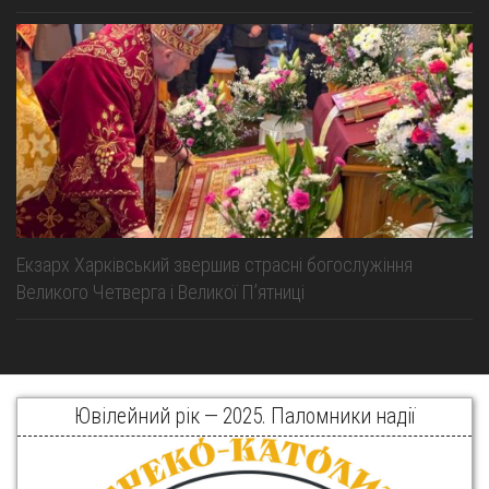
Екзарх Харківський звершив страсні богослужіння
Великого Четверга і Великої Пʼятниці
Ювілейний рік — 2025. Паломники надії