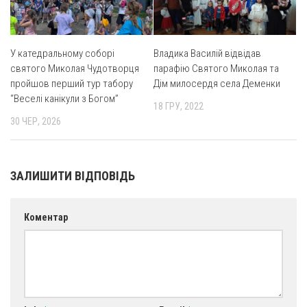
У катедральному соборі
Владика Василій відвідав
святого Миколая Чудотворця
парафію Святого Миколая та
пройшов перший тур табору
Дім милосердя села Деменки
“Веселі канікули з Богом”
18 ГРУ, 2022
30 ЧЕР, 2026
ЗАЛИШИТИ ВІДПОВІДЬ
Коментар