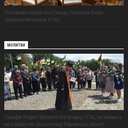
Постанови першої сесії Cиноду Єпископів Києво-
Галицької Митрополії УГКЦ
МОЛИТВИ
Парафію Різдва Пресвятої Богородиці УГКЦ засновано в
місті Берестин (Красноград) Харківської області