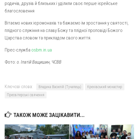
родичів, друзів й близьких і уділили своє перше ієрейське
благословення
Вітаємо нових ієромонахів та бажаємо їм зростання у святості,
плідного служіння на славу Божу та плідної проповіді Божого
Царства словом та прикладом свого життя.
Прес-служба
osbm.in.ua
Фото:
о. Іпатій Ващишин, ЧСВВ
Ключові слова:
Владика Василій (Тучапець)
Крехівський монастир
Пресвітерські свячення
ТАКОЖ МОЖЕ ЗАЦІКАВИТИ...