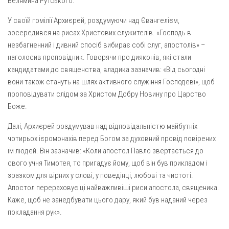
Велямина Рутського.
Вознесіння ГНІХ (с. Витівка)
Вознесіння Господнього (м. Кобеляки)
У своїй гомілії Архиєрей, роздумуючи над Євангелієм,
зосередився на рисах Христових служителів. «Господь в
Пророка Іллі (смт. Білики)
незбагненний і дивний спосіб вибирає собі слуг, апостолів» –
Різдва Пресвятої Богородиці (с. Вільховатка)
наголосив проповідник. Говорячи про дияконів, які стали
Св. Апостола Андрія Первозванного (с. Засулля)
кандидатами до священства, владика зазначив: «Від сьогодні
вони також стануть на шлях активного служіння Господеві», щоб
Св. Миколая (с. Деменки)
проповідувати слідом за Христом Добру Новину про Царство
Успіння Пресвятої Богородиці (м. Кременчук)
Боже.
Успіння Пресвятої Богородиці (м. Лубни)
Далі, Архиєрей роздумував над відповідальністю майбутніх
Парохії Сумської області
чотирьох ієромонахів перед Богом за духовний провід повірених
їм людей. Він зазначив: «Коли апостол Павло звертається до
Введення в храм Богородиці (м. Суми)
свого учня Тимотея, то пригадує йому, щоб він був прикладом і
Матері Божої Неустанної Помочі (м. Охтирка)
зразком для вірних у слові, у поведінці, любові та чистоті.
Апостол перераховує ці найважливіші риси апостола, священика.
Монастирі
Каже, щоб не занедбувати цього дару, який був наданий через
Свято-Покровський монастир оо Василіян
покладання рук».
Свято-Івано-Павлівський монастир сестер Згромадження