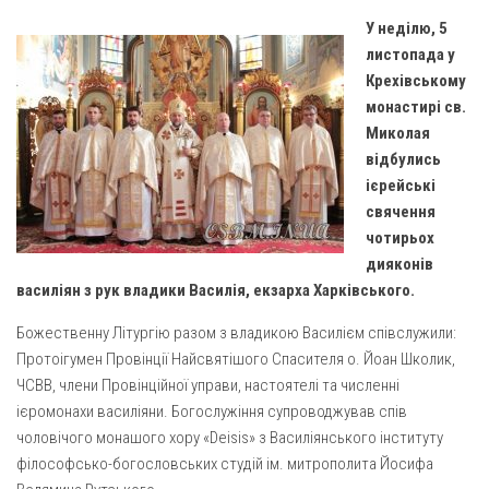
Газета Християнський голос
Архистратига Михаїла (м. Люботин)
У неділю, 5
Покрови Пресвятої Богородиці (с. Вільча)
Надруковані числа
листопада у
Крехівському
Преображенська парафія (м. Лозова)
Молитви
монастирі св.
Парафія Благовіщення Пресвятої Богородиці (смт
Галерея
Миколая
Золочів)
відбулись
Рух pro-life
Парафія Різдва Пресвятої Богородиці м. Берестин
ієрейські
(Красноград)
свячення
чотирьох
Парохії Полтавської області
дияконів
Пресвятої Трійці (м. Полтава)
василіян з рук владики Василія, екзарха Харківського.
Всіх Святих українського народу (м. Полтава)
Божественну Літургію разом з владикою Василієм співслужили:
Свято-Юріївська парафія (м. Полтава)
Протоігумен Провінції Найсвятішого Спасителя о. Йоан Школик,
Архистратига Михаїла (с. Пригарівка)
ЧСВВ, члени Провінційної управи, настоятелі та численні
ієромонахи василіяни. Богослужіння супроводжував спів
Благовіщення Пресвятої Богородиці (с. Шевченки)
чоловічого монашого хору «Deisis» з Василіянського інституту
Введення у храм Пресвятої Богородиці (с. Дашківка)
філософсько-богословських студій ім. митрополита Йосифа