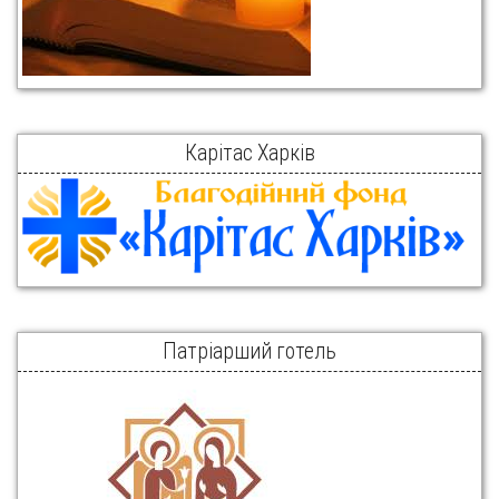
Карітас Харків
Патріарший готель