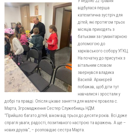
У неділю 22 травня
Газета Християнський голос
Архистратига Михаїла (м. Люботин)
відбулася перша
Покрови Пресвятої Богородиці (с. Вільча)
Надруковані числа
катехитична зустріч для
дітей, які протягом трьох
Преображенська парафія (м. Лозова)
Молитви
місяців приходять з
Парафія Благовіщення Пресвятої Богородиці (смт
Галерея
батьками за гуманітарною
Золочів)
допомогою до
Рух pro-life
Парафія Різдва Пресвятої Богородиці м. Берестин
харківського собору УГКЦ.
(Красноград)
На початку до присутніх з
вітальним словом
Парохії Полтавської області
звернувся владика
Пресвятої Трійці (м. Полтава)
Василій. Архиєрей
Всіх Святих українського народу (м. Полтава)
побажав, щоб діти тут
навчалися і зростали у
Свято-Юріївська парафія (м. Полтава)
добрі та правді. Опісля цікаве заняття для малечі провела с.
Архистратига Михаїла (с. Пригарівка)
Марта, Згромадження Сестер Служебниць НДМ.
Благовіщення Пресвятої Богородиці (с. Шевченки)
“Прийшло багато дітей, віком від трьох до десяти років. Всі дуже
спраглі уваги, радості, позитивного настрою та вражень. А ще –
Введення у храм Пресвятої Богородиці (с. Дашківка)
нових друзів”, – розповідає сестра Марта.