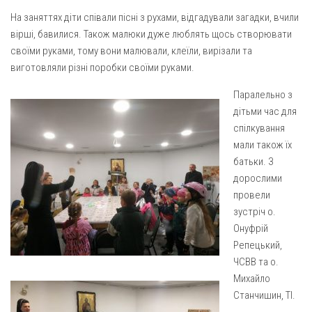
Вознесіння ГНІХ (с. Витівка)
На заняттях діти співали пісні з рухами, відгадували загадки, вчили
Вознесіння Господнього (м. Кобеляки)
вірші, бавилися. Також малюки дуже люблять щось створювати
Пророка Іллі (смт. Білики)
своїми руками, тому вони малювали, клеїли, вирізали та
виготовляли різні поробки своїми руками.
Різдва Пресвятої Богородиці (с. Вільховатка)
Св. Апостола Андрія Первозванного (с. Засулля)
Паралельно з
дітьми час для
Св. Миколая (с. Деменки)
спілкування
Успіння Пресвятої Богородиці (м. Кременчук)
мали також їх
батьки. З
Успіння Пресвятої Богородиці (м. Лубни)
дорослими
Парохії Сумської області
провели
Введення в храм Богородиці (м. Суми)
зустріч о.
Онуфрій
Матері Божої Неустанної Помочі (м. Охтирка)
Репецький,
Монастирі
ЧСВВ та о.
Михайло
Свято-Покровський монастир оо Василіян
Станчишин, ТІ.
Свято-Івано-Павлівський монастир сестер Згромадження