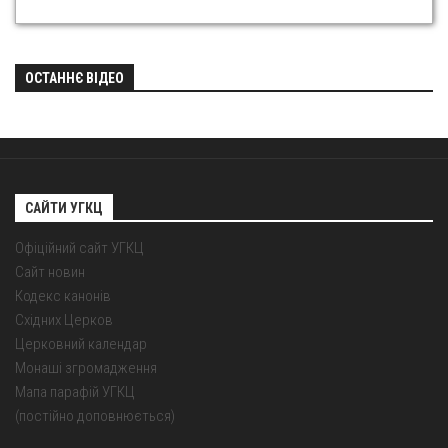
ОСТАННЄ ВІДЕО
САЙТИ УГКЦ
Офіційний сайт УГКЦ
Сайт новин
Кодекс канонів
Східних Церков
Церковний календар
Монаші згромадження
Мапа парафій УГКЦ
(постійно доповнюється)