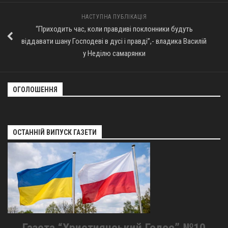
НАСТУПНА ПУБЛІКАЦІЯ
“Приходить час, коли правдиві поклонники будуть
віддавати шану Господеві в дусі і правді”,- владика Василій
у Неділю самарянки
ОГОЛОШЕННЯ
ОСТАННІЙ ВИПУСК ГАЗЕТИ
Газета “Християнський Голос” №10