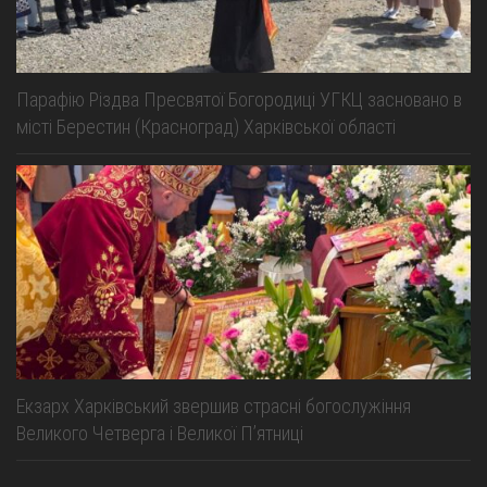
Парафію Різдва Пресвятої Богородиці УГКЦ засновано в
місті Берестин (Красноград) Харківської області
Екзарх Харківський звершив страсні богослужіння
Великого Четверга і Великої Пʼятниці