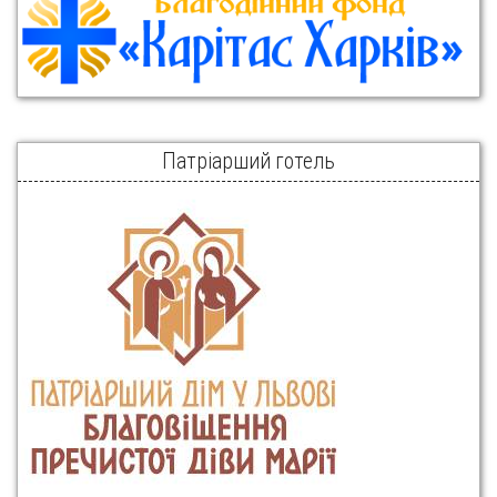
Патріарший готель