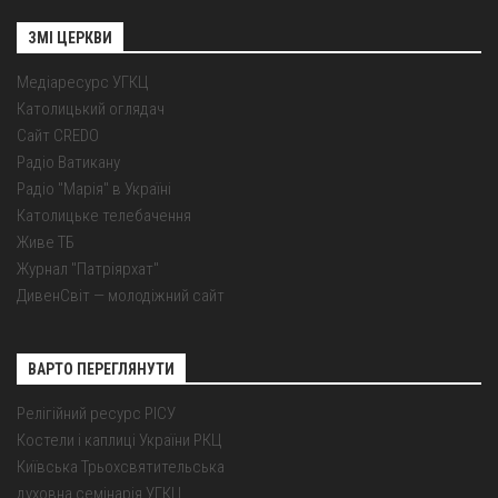
ЗМІ ЦЕРКВИ
Медіаресурс УГКЦ
Католицький оглядач
Сайт CREDO
Радіо Ватикану
Радіо "Марія" в Україні
Католицьке телебачення
Живе ТБ
Журнал "Патріярхат"
ДивенСвіт — молодіжний сайт
ВАРТО ПЕРЕГЛЯНУТИ
Релігійний ресурс РІСУ
Костели і каплиці України РКЦ
Київська Трьохсвятительська
духовна семінарія УГКЦ