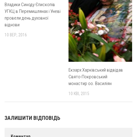
Владики Синоду Єпископів
Оголошення
УГКЦ в Перемишлянах і Уневі
провели день духовної
Трансляції
віднови
10 ВЕР, 2016
Екзарх Харківський відвідав
Свято-Покровський
монастир оо. Василіян
10 КВІ, 2015
ЗАЛИШИТИ ВІДПОВІДЬ
Коментар