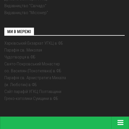
Видавництво "Свічадо"
Видавництво "Місіонер"
МИ В МЕРЕЖІ
Харківський Екзархат УГКЦ в ФБ
Парафія св. Миколая
Чудотворця в ФБ
Свято-Покровський Монастир
оо. Василіян (Покотилівка) в ФБ
Парафія св. Архистратига Михаїла
(м. Люботин) в ФБ
Сайт парафій УГКЦ Полтавщини
Греко-католики Сумщини в ФБ