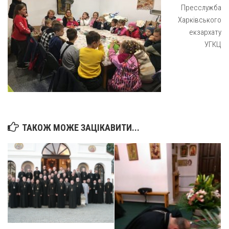
Св. Йосифа ОПДМ
Пресслужба
Харківського
Монастир сестер милосердя Св. Вінкентія. Дім Милосердя
екзархату
Монастир Успення Пресвятої Богородиці Сестер Чину
УГКЦ
Святого Василія Великого
Комісії
Катехитична комісія
Комісія у справах молоді
Комісія у справах родини
ТАКОЖ МОЖЕ ЗАЦІКАВИТИ...
Комісія з питань душпастирства охорони здоров’я
Спільноти
Квіти Слобожанщини
Харківщина
Полтавщина
Сумщина