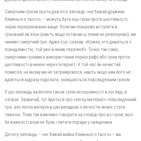
Смертним гріхом проти дев’ятої заповіді: «не бажай дружини
ближнього твого», – можуть бути інші гріхи проти цнотливості,
окрім перерахованих вище. Коли ми плануємо вступити в
гріховний зв’язок (навіть якщо потім ми ці плани не реалізуємо), ми
чинимо смертний гріх. Адже Ісус сказав: «Кожен, хто дивиться з
пожадливістю, той уже вчинив перелюб». Точно так само,
смертними гріхами є використання порнографії або гріхи проти
цнотливості вчинені через Інтернет. У той час як нечистий
помисел, на якому ми не затримуємося, навіть якщо нам його не
вдається відразу подолати, залишається повсякденним гріхом.
У цю заповідь включені також гріхи нескромності в погляді, в
словах. Зазвичай, тут йдеться про «легку матерію» і повсякденний
гріх, але легка матерія в цих випадках з легкістю може стати
тяжкою. Тому так важливо говорити на сповіді про всі гріхи, якої
би важкості вони не були, і питати поради у священика.
Десяту заповідь – «не бажай майна ближнього твого» – ми