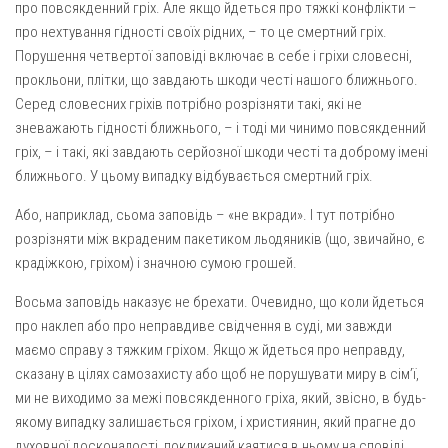
про повсякденний гріх. Але якщо йдеться про тяжкі конфлікти –
Оголошення
про нехтування гідності своїх рідних, – то це смертний гріх.
Порушення четвертої заповіді включає в себе і гріхи словесні,
Трансляції
прокльони, плітки, що завдають шкоди честі нашого ближнього.
Серед словесних гріхів потрібно розрізняти такі, які не
зневажають гідності ближнього, – і тоді ми чинимо повсякденний
гріх, – і такі, які завдають серйозної шкоди честі та доброму імені
ближнього. У цьому випадку відбувається смертний гріх.
Або, наприклад, сьома заповідь – «не вкради». І тут потрібно
розрізняти між вкраденим пакетиком льодяників (що, звичайно, є
крадіжкою, гріхом) і значною сумою грошей.
Восьма заповідь наказує не брехати. Очевидно, що коли йдеться
про наклеп або про неправдиве свідчення в суді, ми завжди
маємо справу з тяжким гріхом. Якщо ж йдеться про неправду,
сказану в цілях самозахисту або щоб не порушувати миру в сім’ї,
ми не виходимо за межі повсякденного гріха, який, звісно, в будь-
якому випадку залишається гріхом, і християнин, який прагне до
духовної досконалості, покликаний каятися в ньому на сповіді.