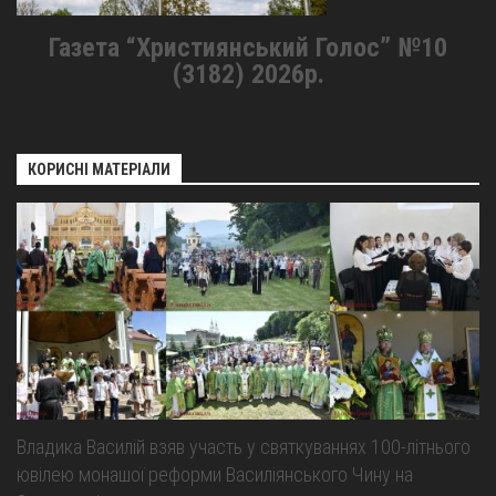
Газета “Християнський Голос” №10
(3182) 2026р.
КОРИСНІ МАТЕРІАЛИ
Владика Василій взяв участь у святкуваннях 100-літнього
ювілею монашої реформи Василіянського Чину на