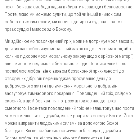
пеклі, бо наша свобода ладна вибирати назавжди і безповоротно.
Проте, якщо ми можемо судити, що той чи інший вчинок сам
собою є тяжким гріхом, ми повинні довірити суд над людьми
правосуддю і милосердю Божому.
Ми здійснюємо повсякденний гріх, коли не дотримуємося заходів,
до яких нас зобов’язує моральний закон щодо легкої матерії, або
коли не підкоряємося моральному закону щодо серйозної матерії,
але не зовсім свідомо чи без повної згоди. Повсякденний гріх
послаблює любов; він є виявом беззаконної прихильності до
створених дібр; він перешкоджає просуванню душі до
доброчесного життя і до вчинення морального добра; він
заслуговує тимчасового покарання. Повсякденний гріх, свідомо
скоєний, а ще й без каяття, потроху штовхає нас до гріха
смертного. І все-таки повсякденний гріх не налаштовує нас проти
Божественної волі і дружби; він не розриває союзу з Богом. Його
можна виправити людськими силами за допомогою Божої
благодаті. Він не позбавляє освячуючої благодаті, дружби з
Богом, любові та, відповідно, вічного блаженства, і не