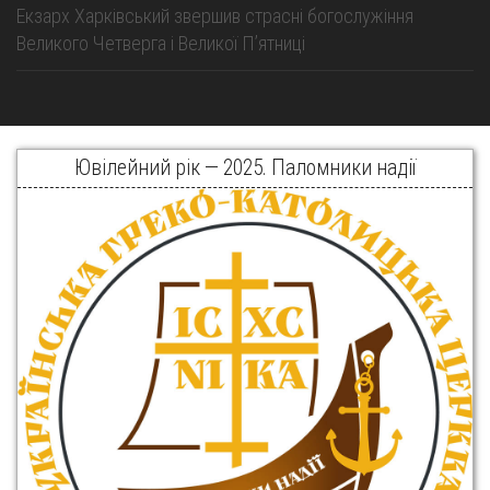
Екзарх Харківський звершив страсні богослужіння
Великого Четверга і Великої Пʼятниці
Ювілейний рік — 2025. Паломники надії