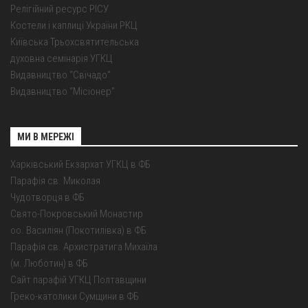
Релігійний ресурс РІСУ
Костели і каплиці України РКЦ
Київська Трьохсвятительська
духовна семінарія УГКЦ
Видавництво "Свічадо"
Видавництво "Місіонер"
МИ В МЕРЕЖІ
Харківський Екзархат УГКЦ в ФБ
Парафія св. Миколая
Чудотворця в ФБ
Свято-Покровський Монастир
оо. Василіян (Покотилівка) в ФБ
Парафія св. Архистратига Михаїла
(м. Люботин) в ФБ
Сайт парафій УГКЦ Полтавщини
Греко-католики Сумщини в ФБ