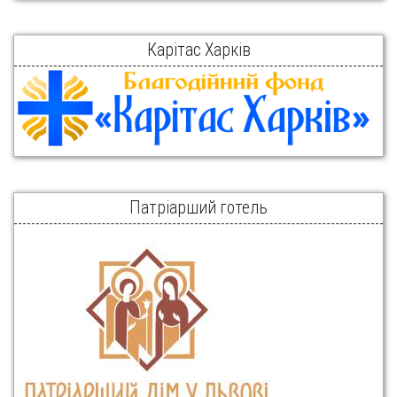
Карітас Харків
Патріарший готель