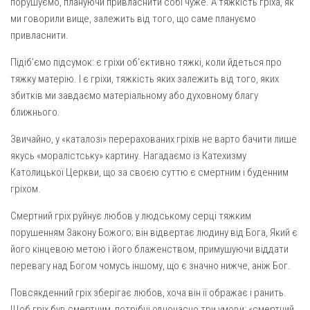
порушуємо, плануючи привласнити собі чуже. А тяжкість гріха, як
ми говорили вище, залежить від того, що саме плануємо
привласнити.
Підіб’ємо підсумок: є гріхи об’єктивно тяжкі, коли йдеться про
тяжку матерію. І є гріхи, тяжкість яких залежить від того, яких
збитків ми завдаємо матеріальному або духовному благу
ближнього.
Звичайно, у «каталозі» перерахованих гріхів не варто бачити лише
якусь «моралістську» картину. Нагадаємо із Катехизму
Католицької Церкви, що за своєю суттю є смертним і буденним
гріхом.
Смертний гріх руйнує любов у людському серці тяжким
порушенням Закону Божого; він відвертає людину від Бога, Який є
його кінцевою метою і його блаженством, примушуючи віддати
перевагу над Богом чомусь іншому, що є значно нижче, аніж Бог.
Повсякденний гріх зберігає любов, хоча він її ображає і ранить.
Щоб гріх був смертним, потрібні одночасно три умови: «смертний