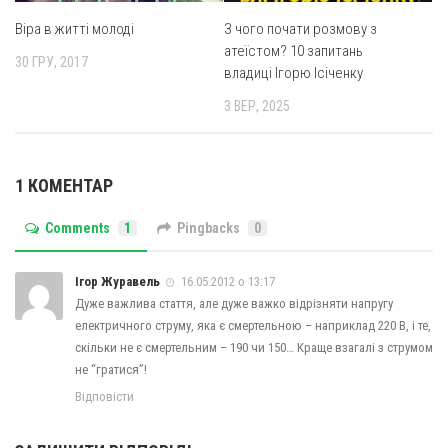
Віра в житті молоді
З чого почати розмову з
атеїстом? 10 запитань
30 ГРУ, 2017
владиці Ігорю Ісіченку
3 ВЕР, 2025
1 КОМЕНТАР
Comments
1
Pingbacks
0
Ігор Журавель
16.05.2012 о 13:17
Дуже важлива стаття, але дуже важко відрізняти напругу
електричного струму, яка є смертельною – наприклад 220 В, і те,
скільки не є смертельним – 190 чи 150… Краще взагалі з струмом
не “гратися”!
Відповісти