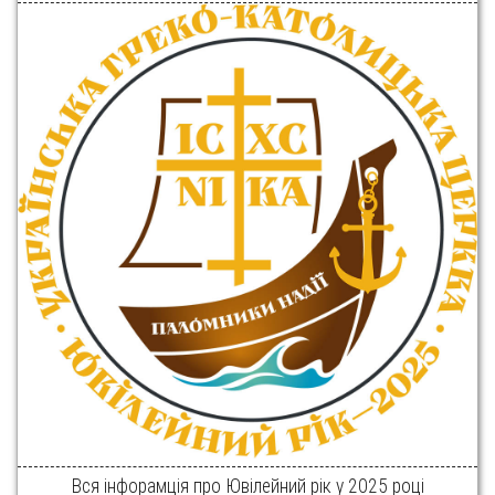
Вся інфорамція про Ювілейний рік у 2025 році