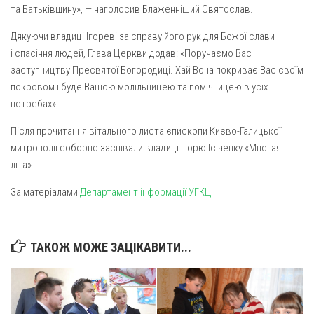
Св. Йосифа ОПДМ
та Батьківщину», — наголосив Блаженніший Святослав.
Монастир сестер милосердя Св. Вінкентія. Дім Милосердя
Дякуючи владиці Ігореві за справу його рук для Божої слави
Монастир Успення Пресвятої Богородиці Сестер Чину
і спасіння людей, Глава Церкви додав: «Поручаємо Вас
Святого Василія Великого
заступництву Пресвятої Богородиці. Хай Вона покриває Вас своїм
покровом і буде Вашою молільницею та помічницею в усіх
Комісії
потребах».
Катехитична комісія
Після прочитання вітального листа єпископи Києво-Галицької
Комісія у справах молоді
митрополії соборно заспівали владиці Ігорю Ісіченку «Многая
Комісія у справах родини
літа».
Комісія з питань душпастирства охорони здоров’я
За матеріалами
Департамент інформації УГКЦ
Спільноти
Квіти Слобожанщини
ТАКОЖ МОЖЕ ЗАЦІКАВИТИ...
Харківщина
Полтавщина
Сумщина