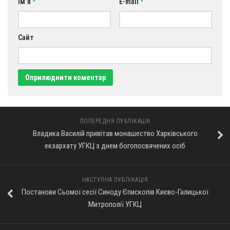
Ім’я
*
E-mail
*
Сайт
ПОПЕРЕДНЯ ПУБЛІКАЦІЯ
Владика Василій привітав монашество Харківського
екзархату УГКЦ з днем богопосвячених осіб
НАСТУПНА ПУБЛІКАЦІЯ
Постанови Сьомої сесії Синоду Єпископів Києво-Галицької
Митрополії УГКЦ