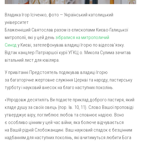
Вознесіння ГНІХ (с. Витівка)
Вознесіння Господнього (м. Кобеляки)
Владика Ігор Ісіченко, фото — Український католицький
Пророка Іллі (смт. Білики)
університет
Блаженніший Святослав разом із єпископами Києво-Галицької
Різдва Пресвятої Богородиці (с. Вільховатка)
митрополії, які у цей день
зібралися на митрополичий
Св. Апостола Андрія Первозванного (с. Засулля)
Синод
у Києві, зателефонував владиці Ігорю по відеозв’язку.
Відтак канцлер Патріаршої курії УГКЦ о. Микола Сулима зачитав
Св. Миколая (с. Деменки)
вітальний лист для ювіляра.
Успіння Пресвятої Богородиці (м. Кременчук)
У привітанні Предстоятель подякував владиці Ігорю
Успіння Пресвятої Богородиці (м. Лубни)
за багаторічне жертовне служіння Церкві та народу, пастирську
Парохії Сумської області
турботу і науковий внесок на благо наступних поколінь.
Введення в храм Богородиці (м. Суми)
«Упродовж десятиліть Ви подаєте приклад доброго пастиря, який
Матері Божої Неустанної Помочі (м. Охтирка)
кладе душу за своїх овець (пор. Ів. 10, 11). Слово Вашої проповіді
утверджує віру, поглиблює любов та сповнює надією. Воно
Монастирі
є особливо цінним у цей час війни, яка болюче відчувається
Свято-Покровський монастир оо Василіян
на Вашій рідній Слобожанщині. Ваш науковий спадок є безцінним
Свято-Івано-Павлівський монастир сестер Згромадження
надбанням для наступних поколінь, які вчитимуться любити Бога