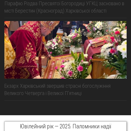
Парафію Різдва Пресвятої Богородиці УГКЦ засновано в
місті Берестин (Красноград) Харківської області
Екзарх Харківський звершив страсні богослужіння
Великого Четверга і Великої Пʼятниці
Ювілейний рік — 2025. Паломники надії