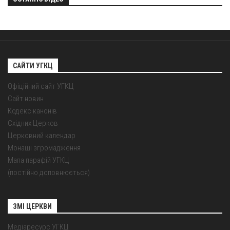
САЙТИ УГКЦ
Офіційний сайт УГКЦ
Сайт новин
Кодекс канонів
Східних Церков
Церковний календар
Монаші згромадження
Мапа парафій УГКЦ
(постійно доповнюється)
ЗМІ ЦЕРКВИ
Медіаресурс УГКЦ