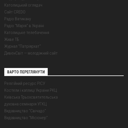
Католицький оглядач
Сайт CREDO
Радіо Ватикану
Радіо "Марія" в Україні
Католицьке телебачення
Живе ТБ
Журнал "Патріярхат"
ДивенСвіт — молодіжний сайт
ВАРТО ПЕРЕГЛЯНУТИ
Релігійний ресурс РІСУ
Костели і каплиці України РКЦ
Київська Трьохсвятительська
духовна семінарія УГКЦ
Видавництво "Свічадо"
Видавництво "Місіонер"