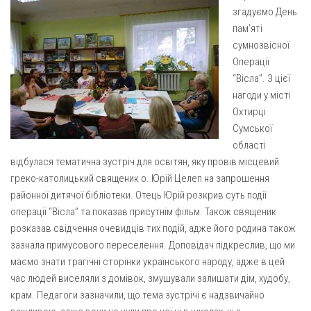
Газета Християнський голос
Архистратига Михаїла (м. Люботин)
згадуємо День
пам’яті
Покрови Пресвятої Богородиці (с. Вільча)
Надруковані числа
сумнозвісної
Преображенська парафія (м. Лозова)
Молитви
Операції
“Вісла”. З цієї
Парафія Благовіщення Пресвятої Богородиці (смт
Галерея
Золочів)
нагоди у місті
Рух pro-life
Охтирці
Парафія Різдва Пресвятої Богородиці м. Берестин
Сумської
(Красноград)
області
Парохії Полтавської області
відбулася тематична зустріч для освітян, яку провів місцевий
Пресвятої Трійці (м. Полтава)
греко-католицький священик о. Юрій Целеп на запрошення
районної дитячої бібліотеки. Отець Юрій розкрив суть події
Всіх Святих українського народу (м. Полтава)
операції “Вісла” та показав присутнім фільм. Також священик
Свято-Юріївська парафія (м. Полтава)
розказав свідчення очевидців тих подій, адже його родина також
Архистратига Михаїла (с. Пригарівка)
зазнала примусового переселення. Доповідач підкреслив, що ми
маємо знати трагічні сторінки українського народу, адже в цей
Благовіщення Пресвятої Богородиці (с. Шевченки)
час людей виселяли з домівок, змушували залишати дім, худобу,
Введення у храм Пресвятої Богородиці (с. Дашківка)
крам. Педагоги зазначили, що тема зустрічі є надзвичайно