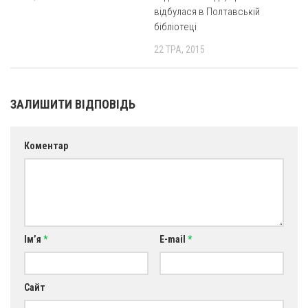
Св. Йосифа ОПДМ
відбулася в Полтавській
бібліотеці
Монастир сестер милосердя Св. Вінкентія. Дім Милосердя
22 ТРА, 2015
Монастир Успення Пресвятої Богородиці Сестер Чину
Святого Василія Великого
Комісії
ЗАЛИШИТИ ВІДПОВІДЬ
Катехитична комісія
Комісія у справах молоді
Коментар
Комісія у справах родини
Комісія з питань душпастирства охорони здоров’я
Спільноти
Квіти Слобожанщини
Ім’я
*
E-mail
*
Харківщина
Полтавщина
Сайт
Сумщина