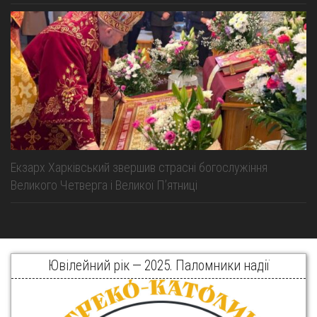
Екзарх Харківський звершив страсні богослужіння
Великого Четверга і Великої Пʼятниці
Ювілейний рік — 2025. Паломники надії