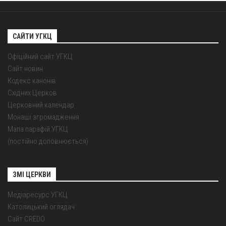
САЙТИ УГКЦ
Офіційний сайт УГКЦ
Сайт новин
Кодекс канонів
Східних Церков
Церковний календар
Монаші згромадження
Мапа парафій УГКЦ
(постійно доповнюється)
ЗМІ ЦЕРКВИ
Медіаресурс УГКЦ
Католицький оглядач
Сайт CREDO