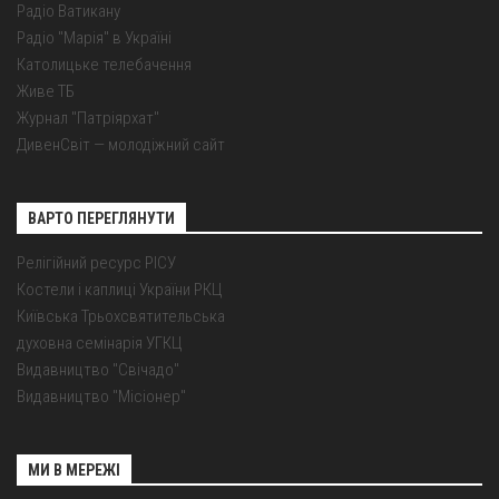
Радіо Ватикану
Радіо "Марія" в Україні
Католицьке телебачення
Живе ТБ
Журнал "Патріярхат"
ДивенСвіт — молодіжний сайт
ВАРТО ПЕРЕГЛЯНУТИ
Релігійний ресурс РІСУ
Костели і каплиці України РКЦ
Київська Трьохсвятительська
духовна семінарія УГКЦ
Видавництво "Свічадо"
Видавництво "Місіонер"
МИ В МЕРЕЖІ