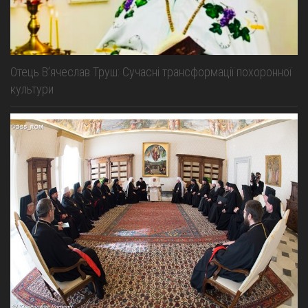
Отець В’ячеслав Труш: Сучасні трансформації похоронної
культури