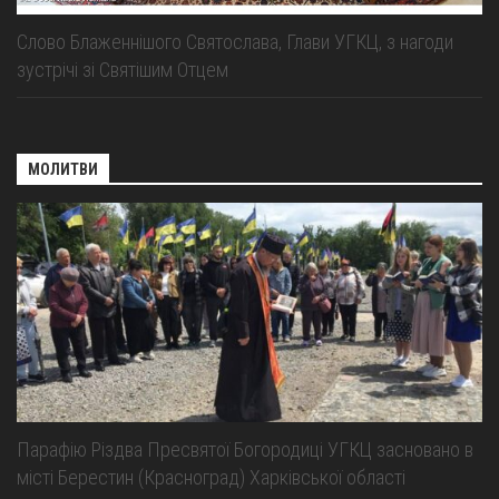
Слово Блаженнішого Святослава, Глави УГКЦ, з нагоди
зустрічі зі Святішим Отцем
МОЛИТВИ
Парафію Різдва Пресвятої Богородиці УГКЦ засновано в
місті Берестин (Красноград) Харківської області