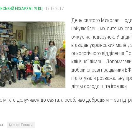
ІВСЬКИЙ ЕКЗАРХАТ УГКЦ
· 19.12.2017
День святого Миколая – один
найулюбленіших дитячих свя
очікує на подарунок. У ці д
відвідав українських малят, за
онкологічного відділення По
клінічної лікарні. Допомагал
добрій справі працівники Б
підготували розважальну пр
дітям солодощі та іграшки.
ім, хто долучився до свята, а особливо добродіям – за підтр
а:
Карітас-Полтава