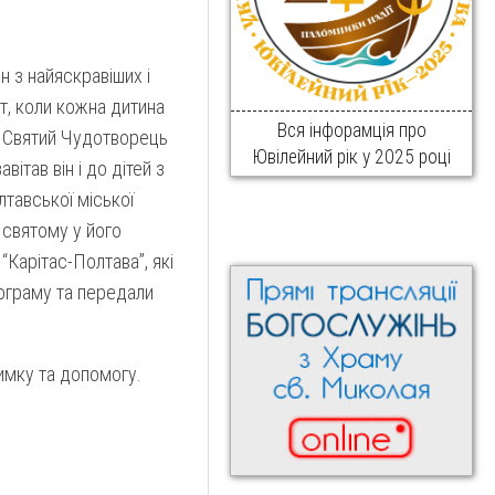
 з найяскравіших і
т, коли кожна дитина
Вся інфорамція про
ні Святий Чудотворець
Ювілейний рік у 2025 році
вітав він і до дітей з
лтавської міської
и святому у його
Ф
“К
арітас-Полтава”, які
ограму та передали
имку та допомогу.