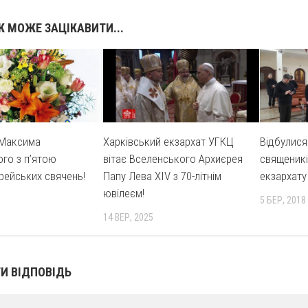
 МОЖЕ ЗАЦІКАВИТИ...
 Максима
Харківський екзархат УГКЦ
Відбулися
го з п’ятою
вітає Вселенського Архиєрея
священикі
рейських свячень!
Папу Лева XIV з 70-літнім
екзархату
ювілеєм!
5 БЕР, 2018
14 ВЕР, 2025
И ВІДПОВІДЬ