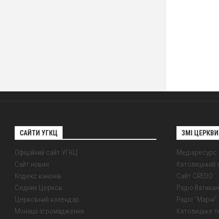
САЙТИ УГКЦ
ЗМІ ЦЕРКВИ
Офіційний сайт УГКЦ
Медіаресурс
Сайт новин
Католицький 
Кодекс канонів
Сайт CREDO
Східних Церков
Радіо Ватикан
Церковний календар
Радіо "Марія" 
Монаші згромадження
Католицьке т