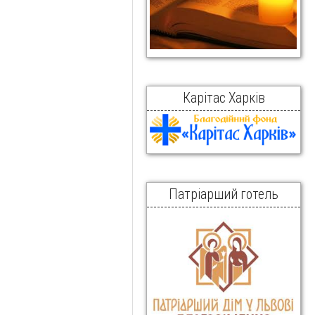
Карітас Харків
Патріарший готель