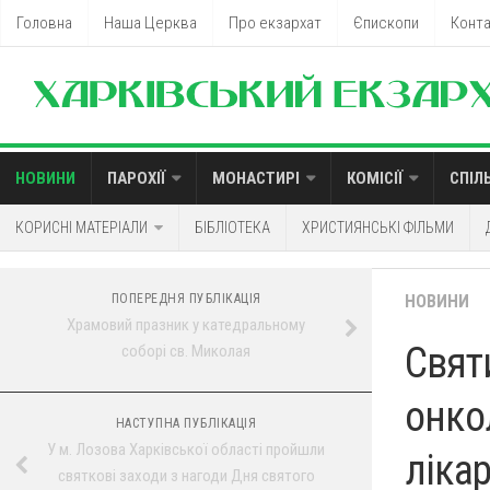
Головна
Наша Церква
Про екзархат
Єпископи
Конт
НОВИНИ
ПАРОХІЇ
МОНАСТИРІ
КОМІСІЇ
СПІЛ
КОРИСНІ МАТЕРІАЛИ
БІБЛІОТЕКА
ХРИСТИЯНСЬКІ ФІЛЬМИ
ПОПЕРЕДНЯ ПУБЛІКАЦІЯ
НОВИНИ
Храмовий празник у катедральному
Свят
соборі св. Миколая
онко
НАСТУПНА ПУБЛІКАЦІЯ
У м. Лозова Харківської області пройшли
лікар
святкові заходи з нагоди Дня святого