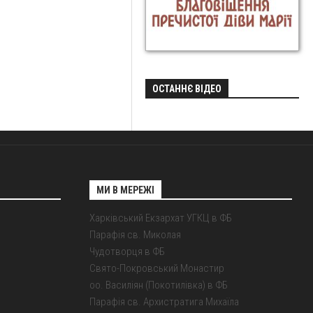
ОСТАННЄ ВІДЕО
МИ В МЕРЕЖІ
Харківський Екзархат УГКЦ в ФБ
Парафія св. Миколая
Чудотворця в ФБ
Свято-Покровський Монастир
оо. Василіян (Покотилівка) в ФБ
Парафія св. Архистратига Михаїла