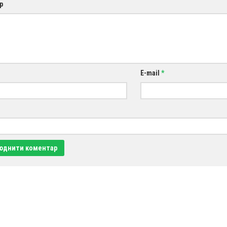
р
E-mail
*