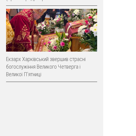
Екзарх Харківський звершив страсні
богослужіння Великого Четверга і
Великої Пʼятниці