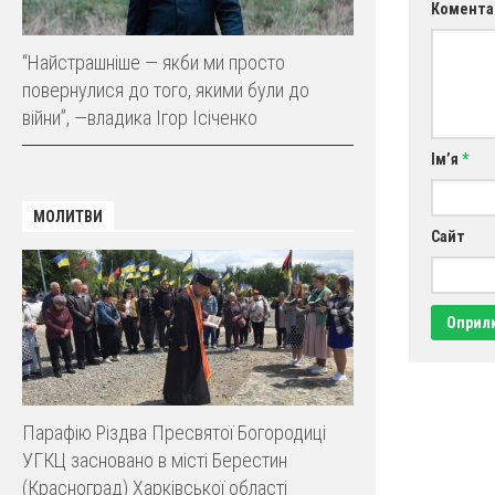
Комента
“Найстрашніше — якби ми просто
повернулися до того, якими були до
війни”, —владика Ігор Ісіченко
Ім’я
*
МОЛИТВИ
Сайт
Парафію Різдва Пресвятої Богородиці
УГКЦ засновано в місті Берестин
(Красноград) Харківської області