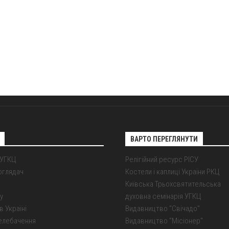
ВАРТО ПЕРЕГЛЯНУТИ
 УГКЦ
Релігійний ресурс РІСУ
оглядач
Костели і каплиці України РКЦ
Київська Трьохсвятительська
у
духовна семінарія УГКЦ
в Україні
Видавництво "Свічадо"
елебачення
Видавництво "Місіонер"