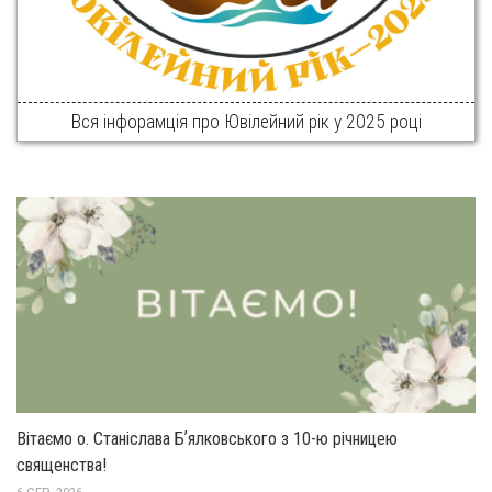
Вся інфорамція про Ювілейний рік у 2025 році
Вітаємо о. Станіслава Бʼялковського з 10-ю річницею
священства!