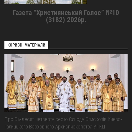
Газета “Християнський Голос” №10
(3182) 2026р.
КОРИСНІ МАТЕРІАЛИ
Про Сімдесят четверту сесію Синоду Єпископів Києво-
Галицького Верховного Архиєпископства УГКЦ