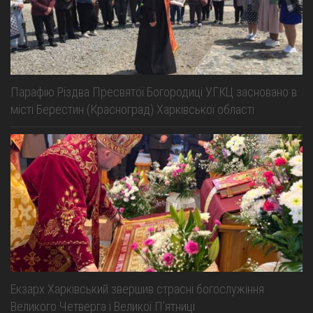
Парафію Різдва Пресвятої Богородиці УГКЦ засновано в
місті Берестин (Красноград) Харківської області
Екзарх Харківський звершив страсні богослужіння
Великого Четверга і Великої Пʼятниці