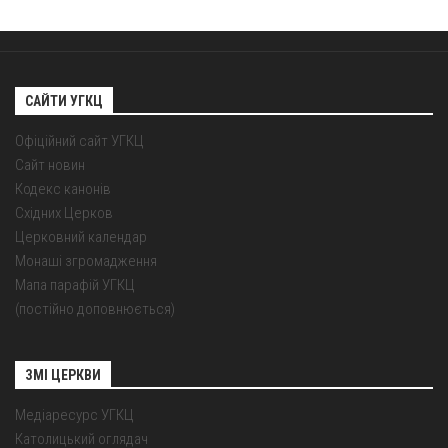
САЙТИ УГКЦ
Офіційний сайт УГКЦ
Сайт новин
Кодекс канонів
Східних Церков
Церковний календар
Монаші згромадження
Мапа парафій УГКЦ
(постійно доповнюється)
ЗМІ ЦЕРКВИ
Медіаресурс УГКЦ
Католицький оглядач