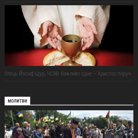
Отець Йосиф Щур, ЧСВВ: Важливо одне – Христос поруч
МОЛИТВИ