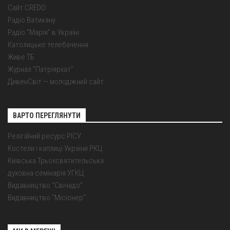
Сайт CREDO
Радіо Ватикану
Радіо "Марія" в Україні
Католицьке телебачення
Живе ТБ
Журнал "Патріярхат"
ДивенСвіт — молодіжний сайт
ВАРТО ПЕРЕГЛЯНУТИ
Релігійний ресурс РІСУ
Костели і каплиці України РКЦ
Київська Трьохсвятительська
духовна семінарія УГКЦ
Видавництво "Свічадо"
Видавництво "Місіонер"