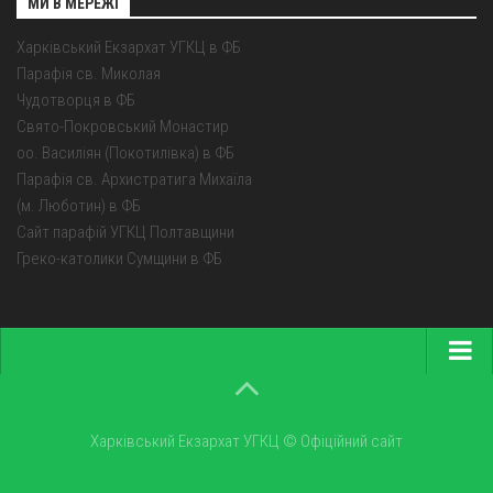
МИ В МЕРЕЖІ
Харківський Екзархат УГКЦ в ФБ
Парафія св. Миколая
Чудотворця в ФБ
Свято-Покровський Монастир
оо. Василіян (Покотилівка) в ФБ
Парафія св. Архистратига Михаїла
(м. Люботин) в ФБ
Сайт парафій УГКЦ Полтавщини
Греко-католики Сумщини в ФБ
Головна
Про екзархат
Харківський Екзархат УГКЦ © Офіційний сайт
Парохії