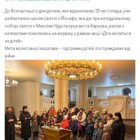
Газета Християнський голос
Архистратига Михаїла (м. Люботин)
До Всесвітнього дня дитини, яке відзначаємо 20 листопада, учні
Покрови Пресвятої Богородиці (с. Вільча)
Надруковані числа
катехитичної школи святого Йосифа, яка діє при катедральному
Преображенська парафія (м. Лозова)
соборі святого Миколая Чудотворця міста Харкова, разом з
Молитви
катехитами помолились на вервиці у рамках акції «Діти моляться
Парафія Благовіщення Пресвятої Богородиці (смт
Галерея
за дітей».
Золочів)
Мета молитовної ініціативи – підтримка дітей, постраждалих від
Рух pro-life
Парафія Різдва Пресвятої Богородиці м. Берестин
війни.
(Красноград)
Парохії Полтавської області
Пресвятої Трійці (м. Полтава)
Всіх Святих українського народу (м. Полтава)
Свято-Юріївська парафія (м. Полтава)
Архистратига Михаїла (с. Пригарівка)
Благовіщення Пресвятої Богородиці (с. Шевченки)
Введення у храм Пресвятої Богородиці (с. Дашківка)