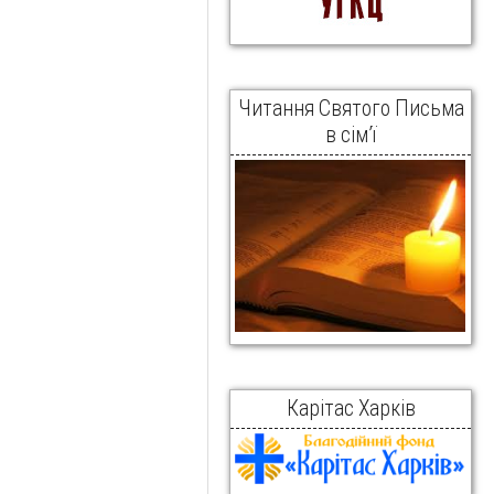
Читання Святого Письма
в сім’ї
Карітас Харків