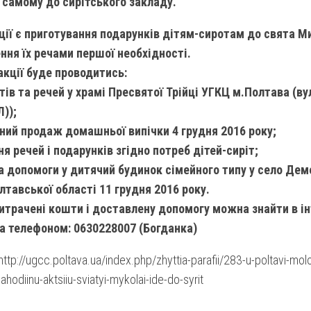
и самому до сирітського закладу.
ії є приготування подарунків дітям-сиротам до свята М
ння їх речами першої необхідності.
акції буде проводитись:
штів та речей у храмі Пресвятої Трійці УГКЦ м.Полтава (ву
Л));
йний продаж домашньої випічки 4 грудня 2016 року;
ня речей і подарунків згідно потреб дітей-сиріт;
а допомоги у дитячий будинок сімейного типу у село Де
лтавської області 11 грудня 2016 року.
витрачені кошти і доставлену допомогу можна знайти в ін
а телефоном: 0630228007 (Богданка)
tp://ugcc.poltava.ua/index.php/zhyttia-parafii/283-u-poltavi-mol
ahodiinu-aktsiiu-sviatyi-mykolai-ide-do-syrit