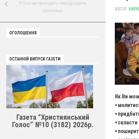
У Полтаві проходять передріздвяні
АВТОР:
ХАРК
реколекції
ОГОЛОШЕННЯ
ОСТАННІЙ ВИПУСК ГАЗЕТИ
Як Ви мо
⦁ молитис
⦁ придбат
Газета “Християнський
⦁ скласти
Голос” №10 (3182) 2026р.
⦁ поширит