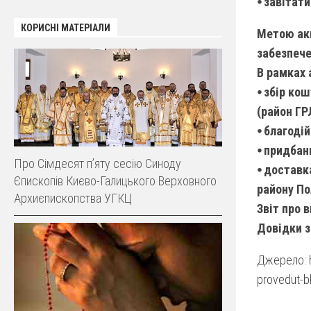
⦁ завітат
КОРИСНІ МАТЕРІАЛИ
Метою акц
забезпече
В рамках 
⦁ збір ко
(район ГР
⦁ благоді
⦁ придбан
Про Сімдесят п’яту сесію Синоду
⦁ доставк
Єпископів Києво-Галицького Верховного
району По
Архиєпископства УГКЦ
Звіт про 
Довідки з
Джерело: ht
provedut-bl