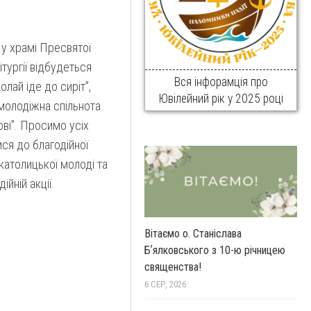
 у храмі Пресвятої
тургії відбудеться
Вся інфорамція про
олай іде до сиріт”,
Ювілейний рік у 2025 році
 молодіжна спільнота
ві”. Просимо усіх
ся до благодійної
-католицької молоді та
ійній акції.
Вітаємо о. Станіслава
Бʼялковського з 10-ю річницею
священства!
6 СЕР, 2026