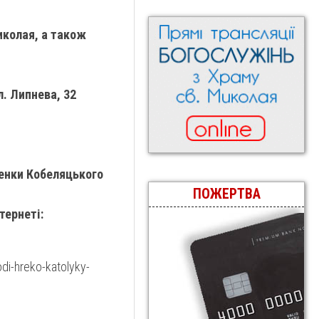
иколая, а також
л. Липнева, 32
менки Кобеляцького
ПОЖЕРТВА
тернеті:
odi-hreko-katolyky-