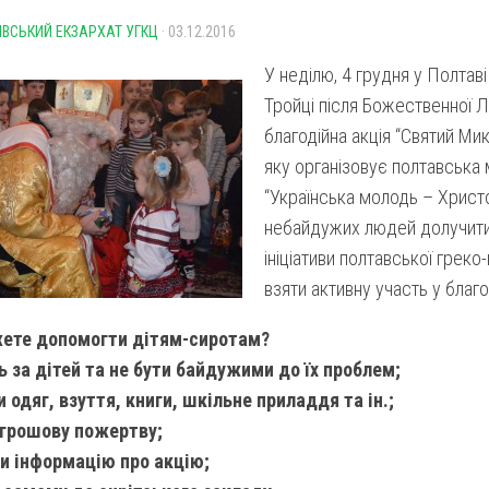
ІВСЬКИЙ ЕКЗАРХАТ УГКЦ
· 03.12.2016
У неділю, 4 грудня у Полтаві
Тройці після Божественної Лі
благодійна акція “Святий Мик
яку організовує полтавська
“Українська молодь – Христо
небайдужих людей долучити
ініціативи полтавської греко
взяти активну участь у благод
жете допомогти дітям-сиротам?
ь за дітей та не бути байдужими до їх проблем;
и одяг, взуття, книги, шкільне приладдя та ін.;
 грошову пожертву;
и інформацію про акцію;