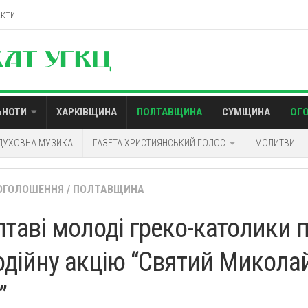
акти
ЬНОТИ
ХАРКІВЩИНА
ПОЛТАВЩИНА
СУМЩИНА
ОГ
ДУХОВНА МУЗИКА
ГАЗЕТА ХРИСТИЯНСЬКИЙ ГОЛОС
МОЛИТВИ
ОГОЛОШЕННЯ
/
ПОЛТАВЩИНА
лтаві молоді греко-католики 
одійну акцію “Святий Миколай
”