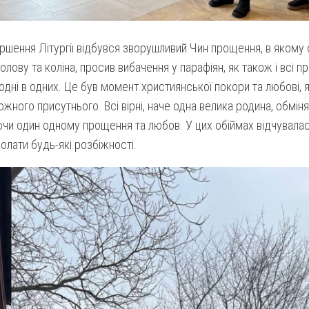
ршення Літургії відбувся зворушливий Чин прощення, в якому 
олову та коліна, просив вибачення у парафіян, як також і всі п
дні в одних. Це був момент християнської покори та любові, 
жного присутнього. Всі вірні, наче одна велика родина, обмін
и один одному прощення та любов. У цих обіймах відчувалас
олати будь-які розбіжності.