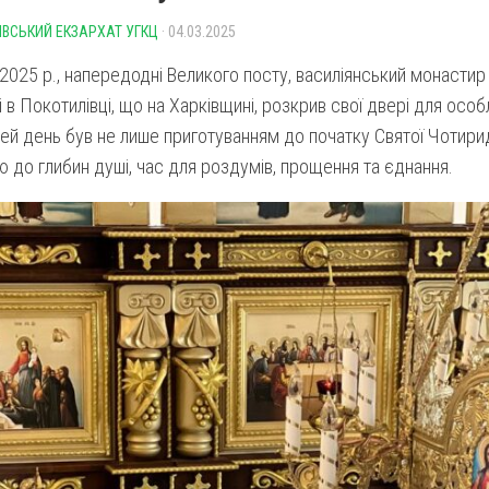
ІВСЬКИЙ ЕКЗАРХАТ УГКЦ
· 04.03.2025
2025 р., напередодні Великого посту, василіянський монасти
 в Покотилівці, що на Харківщині, розкрив свої двері для особ
Цей день був не лише приготуванням до початку Святої Чотирид
 до глибин душі, час для роздумів, прощення та єднання.