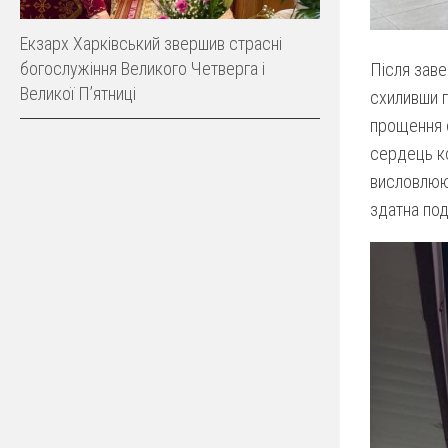
Екзарх Харківський звершив страсні
богослужіння Великого Четверга і
Після заве
Великої Пʼятниці
схиливши г
прощення о
сердець ко
висловлююч
здатна под