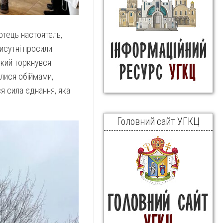
отець настоятель,
рисутні просили
який торкнувся
ялися обіймами,
я сила єднання, яка
Головний сайт УГКЦ