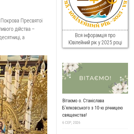
р Покрова Пресвятої
ливого дійства –
Вся інфорамція про
есятниці, а
Ювілейний рік у 2025 році
Вітаємо о. Станіслава
Бʼялковського з 10-ю річницею
священства!
6 СЕР, 2026