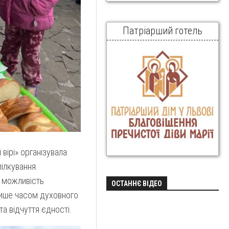
Патріарший готель
вірі» організувала
ілкування.
и можливість
ОСТАННЄ ВІДЕО
лише часом духовного
а відчуття єдності.