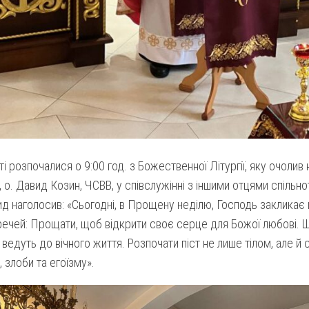
і розпочалися о 9:00 год. з Божественної Літургії, яку очолив
 о. Давид Козин, ЧСВВ, у співслужінні з іншими отцями спільнот
д наголосив: «Сьогодні, в Прощену неділю, Господь закликає 
ечей: Прощати, щоб відкрити своє серце для Божої любові. 
і ведуть до вічного життя. Розпочати піст не лише тілом, але 
, злоби та егоїзму».