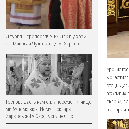
Літургія Передосвячених Дарів у храмі
св. Миколая Чудотворця м. Харкова
Урочистост
монастиря,
отець Дави
важливих р
скарби, як
Господь дасть нам силу перемогти, якщо
ми будемо вірні Йому – екзарх
від гордині
Харківський у Сиропусну неділю