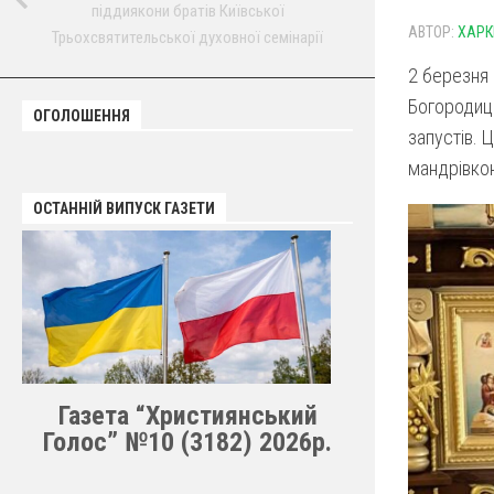
піддиякони братів Київської
АВТОР:
ХАРК
Трьохсвятительської духовної семінарії
2 березня 
Богородиці
ОГОЛОШЕННЯ
запустів. 
мандрівкою
ОСТАННІЙ ВИПУСК ГАЗЕТИ
Газета “Християнський
Голос” №10 (3182) 2026р.