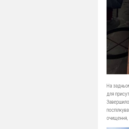
На задньом
для присут
Завершилос
поспілкув
очищення, 