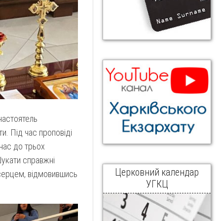
 настоятель
и. Під час проповіді
нас до трьох
Шукати справжні
Церковний календар
й серцем, відмовившись
УГКЦ