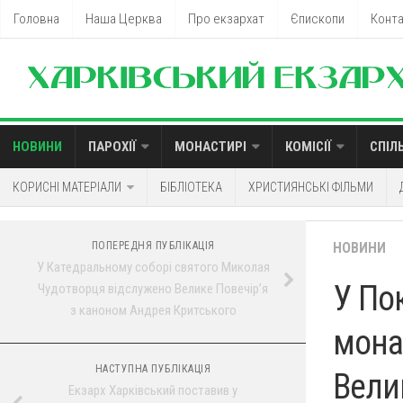
Головна
Наша Церква
Про екзархат
Єпископи
Конт
НОВИНИ
ПАРОХІЇ
МОНАСТИРІ
КОМІСІЇ
СПІЛ
КОРИСНІ МАТЕРІАЛИ
БІБЛІОТЕКА
ХРИСТИЯНСЬКІ ФІЛЬМИ
ПОПЕРЕДНЯ ПУБЛІКАЦІЯ
НОВИНИ
У Катедральному соборі святого Миколая
У По
Чудотворця відслужено Велике Повечір’я
з каноном Андрея Критського
мона
НАСТУПНА ПУБЛІКАЦІЯ
Вели
Екзарх Харківський поставив у