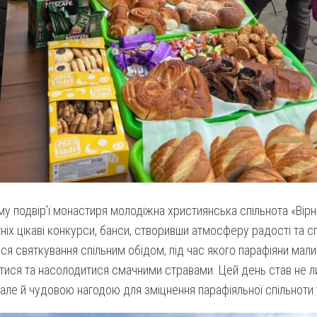
у подвірʼї монастиря молодіжна християнська спільнота «Вірні 
ніх цікаві конкурси, банси, створивши атмосферу радості та сп
я святкування спільним обідом, під час якого парафіяни мал
атися та насолодитися смачними стравами. Цей день став не 
але й чудовою нагодою для зміцнення парафіяльної спільноти т