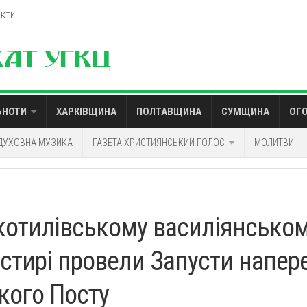
акти
ЬНОТИ
ХАРКІВЩИНА
ПОЛТАВЩИНА
СУМЩИНА
ОГ
ДУХОВНА МУЗИКА
ГАЗЕТА ХРИСТИЯНСЬКИЙ ГОЛОС
МОЛИТВИ
котилівському василіянсько
стирі провели Запусти напер
кого Посту