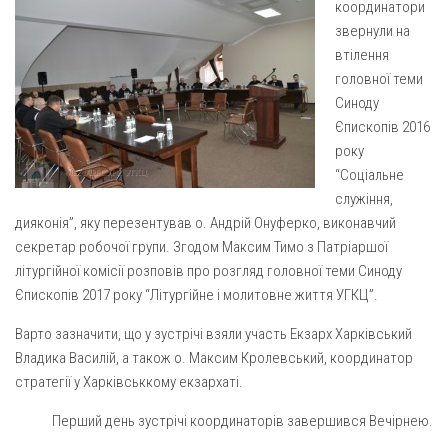
Вознесіння ГНІХ (с. Витівка)
координатори
звернули на
Вознесіння Господнього (м. Кобеляки)
втілення
Пророка Іллі (смт. Білики)
головної теми
Різдва Пресвятої Богородиці (с. Вільховатка)
Синоду
Єпископів 2016
Св. Апостола Андрія Первозванного (с. Засулля)
року
Св. Миколая (с. Деменки)
“Соціальне
служіння,
Успіння Пресвятої Богородиці (м. Кременчук)
дияконія”, яку перезентував о. Андрій Онуферко, виконавчий
Успіння Пресвятої Богородиці (м. Лубни)
секретар робочої групи. Згодом Максим Тимо з Патріаршої
Парохії Сумської області
літургійної комісії розповів про розгляд головної теми Синоду
Єпископів 2017 року “Літургійне і молитовне життя УГКЦ”.
Введення в храм Богородиці (м. Суми)
Матері Божої Неустанної Помочі (м. Охтирка)
Варто зазначити, що у зустрічі взяли участь Екзарх Харківський
Владика Василій, а також о. Максим Кролевський, координатор
Монастирі
стратегії у Харківськкому екзархаті.
Свято-Покровський монастир оо Василіян
Перший день зустрічі координаторів завершився Вечірнею.
Свято-Івано-Павлівський монастир сестер Згромадження