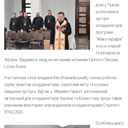
Газета Християнський голос
Архистратига Михаїла (м. Люботин)
домі у Львові
розпочалася
Покрови Пресвятої Богородиці (с. Вільча)
Надруковані числа
зустріч
Преображенська парафія (м. Лозова)
Молитви
координаторів
програми
Парафія Благовіщення Пресвятої Богородиці (смт
Галерея
Золочів)
“Жива парафія”
Рух pro-life
зі всіх єпархій
Парафія Різдва Пресвятої Богородиці м. Берестин
та екзархатів
(Красноград)
України. Відкрився захід молитовним читанням Святого Письма
Парохії Полтавської області
Lectio Divina.
Пресвятої Трійці (м. Полтава)
У вступному слові владика Кен (Новаківський), голова робочої
Всіх Святих українського народу (м. Полтава)
групи, привітав координаторів і окреслив мету та основні
Свято-Юріївська парафія (м. Полтава)
завдання зустрічі. Відтак о. Михайло Гарват, регіональний
зв’язковий для координаторів України та Казахстану, представив
Архистратига Михаїла (с. Пригарівка)
учасникам моніторинг впровадження координаторами Стратегії
Благовіщення Пресвятої Богородиці (с. Шевченки)
УГКЦ’2020.
Введення у храм Пресвятої Богородиці (с. Дашківка)
Особливу увагу