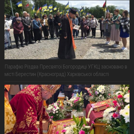
Парафію Різдва Пресвятої Богородиці УГКЦ засновано в
місті Берестин (Красноград) Харківської області