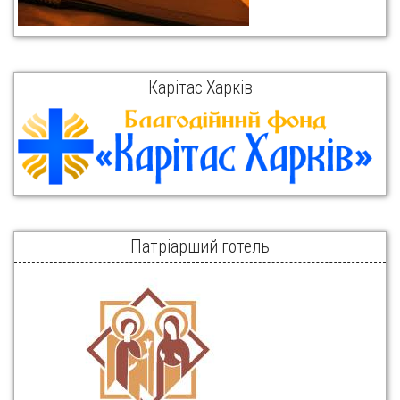
Карітас Харків
Патріарший готель