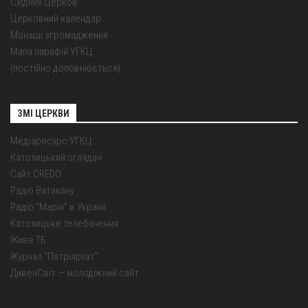
Східних Церков
Церковний календар
Монаші згромадження
Мапа парафій УГКЦ
(постійно доповнюється)
ЗМІ ЦЕРКВИ
Медіаресурс УГКЦ
Католицький оглядач
Сайт CREDO
Радіо Ватикану
Радіо "Марія" в Україні
Католицьке телебачення
Живе ТБ
Журнал "Патріярхат"
ДивенСвіт — молодіжний сайт