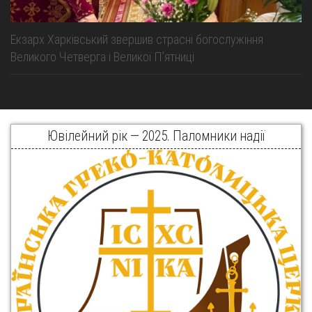
Екзарх Харківський звершив страсні богослужіння
Великого Четверга і Великої Пʼятниці
Ювілейний рік — 2025. Паломники надії