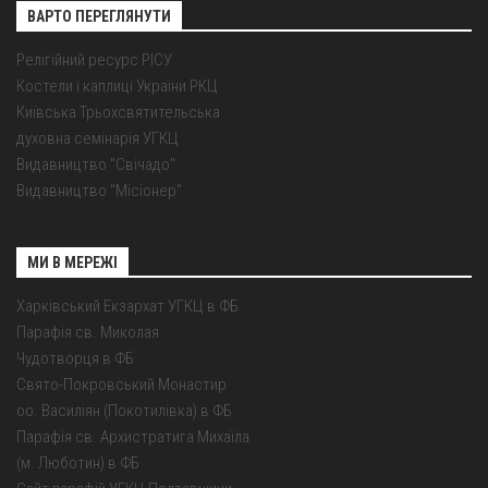
ВАРТО ПЕРЕГЛЯНУТИ
Релігійний ресурс РІСУ
Костели і каплиці України РКЦ
Київська Трьохсвятительська
духовна семінарія УГКЦ
Видавництво "Свічадо"
Видавництво "Місіонер"
МИ В МЕРЕЖІ
Харківський Екзархат УГКЦ в ФБ
Парафія св. Миколая
Чудотворця в ФБ
Свято-Покровський Монастир
оо. Василіян (Покотилівка) в ФБ
Парафія св. Архистратига Михаїла
(м. Люботин) в ФБ