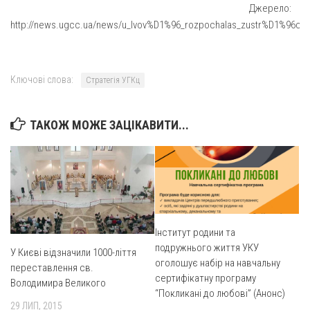
Св. Йосифа ОПДМ
Джерело:
http://news.ugcc.ua/news/u_lvov%D1%96_rozpochalas_zustr%D1%96ch_
Монастир сестер милосердя Св. Вінкентія. Дім Милосердя
Монастир Успення Пресвятої Богородиці Сестер Чину
Святого Василія Великого
Ключові слова:
Стратегія УГКц
Комісії
Катехитична комісія
ТАКОЖ МОЖЕ ЗАЦІКАВИТИ...
Комісія у справах молоді
Комісія у справах родини
Комісія з питань душпастирства охорони здоров’я
Спільноти
Квіти Слобожанщини
Інститут родини та
подружнього життя УКУ
У Києві відзначили 1000-ліття
Харківщина
оголошує набір на навчальну
переставлення св.
сертифікатну програму
Полтавщина
Володимира Великого
“Покликані до любові” (Анонс)
Сумщина
29 ЛИП, 2015