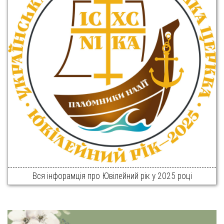
Вся інфорамція про Ювілейний рік у 2025 році