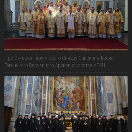
Про Сімдесят другу сесію Синоду Єпископів Києво-
Галицького Верховного Архиєпископства УГКЦ