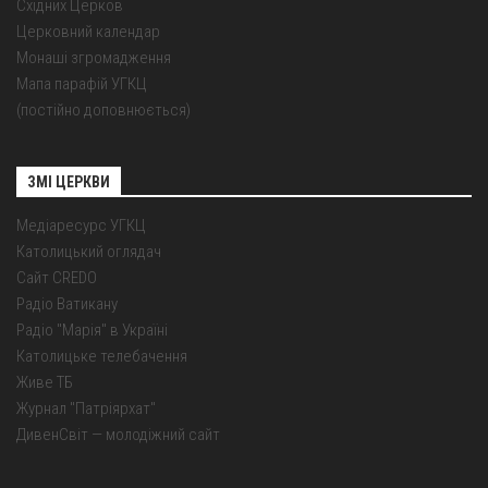
Східних Церков
Церковний календар
Монаші згромадження
Мапа парафій УГКЦ
(постійно доповнюється)
ЗМІ ЦЕРКВИ
Медіаресурс УГКЦ
Католицький оглядач
Сайт CREDO
Радіо Ватикану
Радіо "Марія" в Україні
Католицьке телебачення
Живе ТБ
Журнал "Патріярхат"
ДивенСвіт — молодіжний сайт