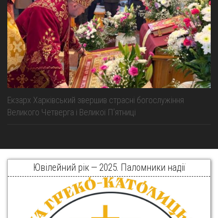
Екзарх Харківський звершив страсні богослужіння
Великого Четверга і Великої Пʼятниці
Ювілейний рік — 2025. Паломники надії