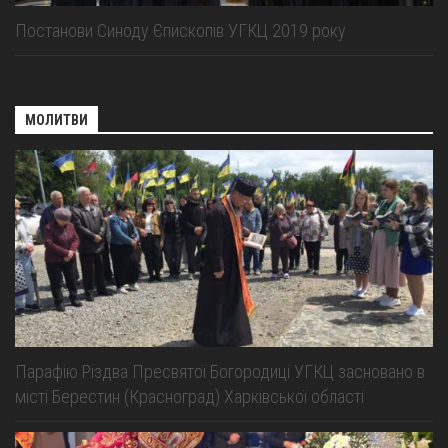
Постанови Синоду Єпископів УГКЦ 2019 року
МОЛИТВИ
Парафію Різдва Пресвятої Богородиці УГКЦ засновано в
місті Берестин (Красноград) Харківської області