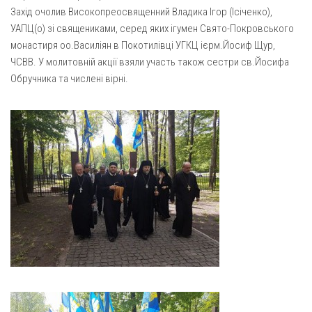
Газета Християнський голос
Архистратига Михаїла (м. Люботин)
Захід очолив Високопреосвященний Владика Ігор (Ісіченко),
УАПЦ(о) зі священиками, серед яких ігумен Свято-Покровського
Покрови Пресвятої Богородиці (с. Вільча)
Надруковані числа
монастиря оо.Василіян в Покотилівці УГКЦ ієрм.Йосиф Щур,
Преображенська парафія (м. Лозова)
Молитви
ЧСВВ. У молитовній акції взяли участь також сестри св.Йосифа
Обручника та числені вірні.
Парафія Благовіщення Пресвятої Богородиці (смт
Галерея
Золочів)
Рух pro-life
Парафія Різдва Пресвятої Богородиці м. Берестин
(Красноград)
Парохії Полтавської області
Пресвятої Трійці (м. Полтава)
Всіх Святих українського народу (м. Полтава)
Свято-Юріївська парафія (м. Полтава)
Архистратига Михаїла (с. Пригарівка)
Благовіщення Пресвятої Богородиці (с. Шевченки)
Введення у храм Пресвятої Богородиці (с. Дашківка)