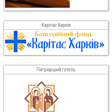
Карітас Харків
Патріарший готель