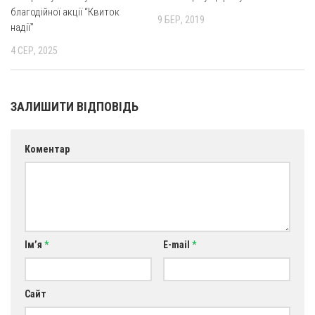
Св. Йосифа ОПДМ
благодійної акції “Квиток
9 БЕР, 2019
надії”
Монастир сестер милосердя Св. Вінкентія. Дім Милосердя
4 СЕР, 2025
Монастир Успення Пресвятої Богородиці Сестер Чину
Святого Василія Великого
Комісії
ЗАЛИШИТИ ВІДПОВІДЬ
Катехитична комісія
Комісія у справах молоді
Коментар
Комісія у справах родини
Комісія з питань душпастирства охорони здоров’я
Спільноти
Квіти Слобожанщини
Ім’я
*
E-mail
*
Харківщина
Полтавщина
Сайт
Сумщина