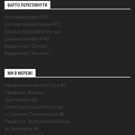
ВАРТО ПЕРЕГЛЯНУТИ
Релігійний ресурс РІСУ
Костели і каплиці України РКЦ
Київська Трьохсвятительська
духовна семінарія УГКЦ
Видавництво "Свічадо"
Видавництво "Місіонер"
МИ В МЕРЕЖІ
Харківський Екзархат УГКЦ в ФБ
Парафія св. Миколая
Чудотворця в ФБ
Свято-Покровський Монастир
оо. Василіян (Покотилівка) в ФБ
Парафія св. Архистратига Михаїла
(м. Люботин) в ФБ