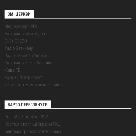
ЗМІ ЦЕРКВИ
Медіаресурс УГКЦ
Католицький оглядач
Сайт CREDO
Радіо Ватикану
Радіо "Марія" в Україні
Католицьке телебачення
Живе ТБ
Журнал "Патріярхат"
ДивенСвіт — молодіжний сайт
ВАРТО ПЕРЕГЛЯНУТИ
Релігійний ресурс РІСУ
Костели і каплиці України РКЦ
Київська Трьохсвятительська