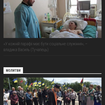
«У кожній парафії має бути соціальне служіння», –
владика Василь (Тучапець)
МОЛИТВИ