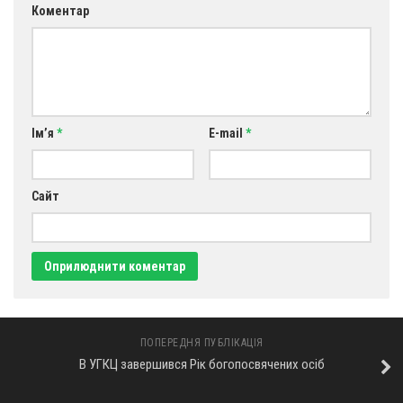
Коментар
Ім’я
*
E-mail
*
Сайт
ПОПЕРЕДНЯ ПУБЛІКАЦІЯ
В УГКЦ завершився Рік богопосвячених осіб