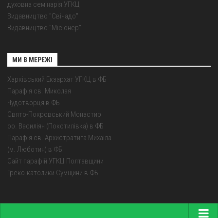
духовна семінарія УГКЦ
Видавництво "Свічадо"
Видавництво "Місіонер"
МИ В МЕРЕЖІ
Харківський Екзархат УГКЦ в ФБ
Парафія св. Миколая
Чудотворця в ФБ
Свято-Покровський Монастир
оо. Василіян (Покотилівка) в ФБ
Парафія св. Архистратига Михаїла
(м. Люботин) в ФБ
Сайт парафій УГКЦ Полтавщини
Греко-католики Сумщини в ФБ