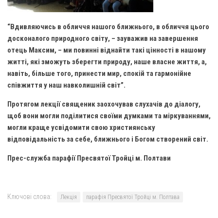
Св. Йосифа ОПДМ
Монастир сестер милосердя Св. Вінкентія. Дім Милосердя
“Вдивляючись в обличчя нашого ближнього, в обличчя цього
Монастир Успення Пресвятої Богородиці Сестер Чину
досконалого природного світу, – зауважив на завершення
Святого Василія Великого
отець Максим, – ми повинні віднайти такі цінності в нашому
житті, які зможуть зберегти природу, наше власне життя, а,
Комісії
навіть, більше того, принести мир, спокій та гармонійне
Катехитична комісія
співжиття у наш навколишній світ”.
Комісія у справах молоді
Протягом лекції священик заохочував слухачів до діалогу,
Комісія у справах родини
щоб вони могли поділитися своїми думками та міркуваннями,
могли краще усвідомити свою християнську
Комісія з питань душпастирства охорони здоров’я
відповідальність за себе, ближнього і Богом створений світ.
Спільноти
Прес-служба парафії Пресвятої Тройці м. Полтави
Квіти Слобожанщини
Харківщина
Ключові слова:
Полтавщина
Лекція
парафія Пресвятої Тройці м. Полтава
Сумщина