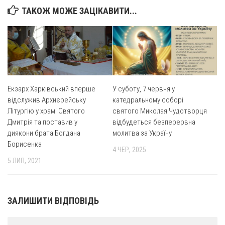
ТАКОЖ МОЖЕ ЗАЦІКАВИТИ...
Оголошення
Трансляції
Екзарх Харківський вперше
У суботу, 7 червня у
відслужив Архиєрейську
катедральному соборі
Літургію у храмі Святого
святого Миколая Чудотворця
Дмитрія та поставив у
відбудеться безперервна
диякони брата Богдана
молитва за Україну
Борисенка
4 ЧЕР, 2025
5 ЛИП, 2021
ЗАЛИШИТИ ВІДПОВІДЬ