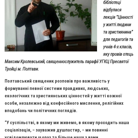
бібліотеці
Газета Християнський голос
Архистратига Михаїла (м. Люботин)
відбулася
Покрови Пресвятої Богородиці (с. Вільча)
Надруковані числа
лекція “Цінності
у житті людини
Преображенська парафія (м. Лозова)
Молитви
та християнина”
Парафія Благовіщення Пресвятої Богородиці (смт
Галерея
для педагогів та
Золочів)
учнів 4-х класів,
Рух pro-life
Парафія Різдва Пресвятої Богородиці м. Берестин
яку провів отець
(Красноград)
Максим Кролевський, священнослужитель парафії УГКЦ Пресвятої
Парохії Полтавської області
Тройці м. Полтави.
Пресвятої Трійці (м. Полтава)
Полтавський священик розповів про важливість у
Всіх Святих українського народу (м. Полтава)
формуванні певної системи правдивих, людських,
екологічних та християнських цінностей у житті кожної
Свято-Юріївська парафія (м. Полтава)
особи, незалежно від конфесійного мислення, релігійних
Архистратига Михаїла (с. Пригарівка)
вподобань чи політичних поглядів.
Благовіщення Пресвятої Богородиці (с. Шевченки)
“У суспільстві, в якому ми живемо, в якому проходить наша
Введення у храм Пресвятої Богородиці (с. Дашківка)
соціалізація, – зауважив душпастир, – ми повинні
усвідомлювати щораз то більше нашу з вами