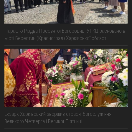
Парафію Різдва Пресвятої Богородиці УГКЦ засновано в
місті Берестин (Красноград) Харківської області
Екзарх Харківський звершив страсні богослужіння
Великого Четверга і Великої Пʼятниці