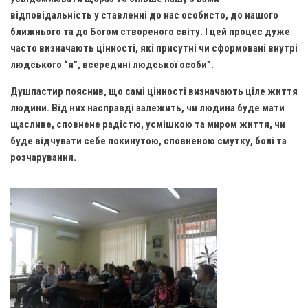
Вознесіння ГНІХ (с. Витівка)
відповідальність у ставленні до нас особисто, до нашого
Вознесіння Господнього (м. Кобеляки)
ближнього та до Богом створеного світу. І цей процес дуже
Пророка Іллі (смт. Білики)
часто визначають цінності, які присутні чи сформовані внутрі
людського “я”, всередині людської особи”.
Різдва Пресвятої Богородиці (с. Вільховатка)
Душпастир пояснив, що самі цінності визначають ціле життя
Св. Апостола Андрія Первозванного (с. Засулля)
людини. Від них насправді залежить, чи людина буде мати
Св. Миколая (с. Деменки)
щасливе, сповнене радістю, усмішкою та миром життя, чи
Успіння Пресвятої Богородиці (м. Кременчук)
буде відчувати себе покинутою, сповненою смутку, болі та
розчарування.
Успіння Пресвятої Богородиці (м. Лубни)
Парохії Сумської області
Введення в храм Богородиці (м. Суми)
Матері Божої Неустанної Помочі (м. Охтирка)
Монастирі
Свято-Покровський монастир оо Василіян
Свято-Івано-Павлівський монастир сестер Згромадження