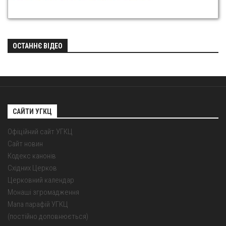
ОСТАННЄ ВІДЕО
САЙТИ УГКЦ
Офіційний сайт УГКЦ
Сайт новин
Кодекс канонів
Східних Церков
Церковний календар
Монаші згромадження
Мапа парафій УГКЦ
(постійно доповнюється)