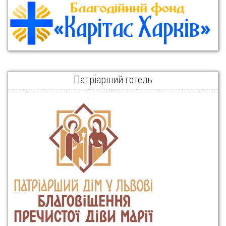
Патріарший готель