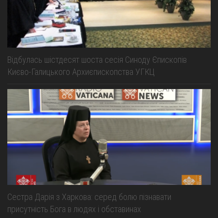
Відбулась шістдесят шоста сесія Синоду Єпископів
Києво-Галицького Архиєпископства УГКЦ
Сестра Дарія з Харкова: серед болю пізнавати
присутність Бога в людях і обставинах