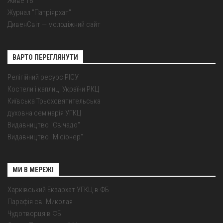
Живе ТБ
Журнал "Патріярхат"
ДивенСвіт — молодіжний сайт
ВАРТО ПЕРЕГЛЯНУТИ
Релігійний ресурс РІСУ
Костели і каплиці України РКЦ
Київська Трьохсвятительська
духовна семінарія УГКЦ
Видавництво "Свічадо"
Видавництво "Місіонер"
МИ В МЕРЕЖІ
Харківський Екзархат УГКЦ в ФБ
Парафія св. Миколая
Чудотворця в ФБ