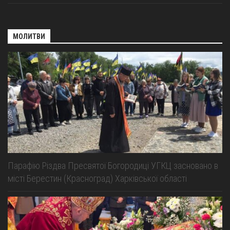
МОЛИТВИ
Парафію Різдва Пресвятої Богородиці УГКЦ засновано в
місті Берестин (Красноград) Харківської області