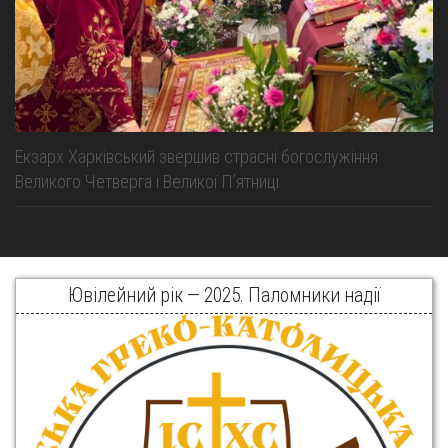
Екзарх Харківський звершив страсні богослужіння
Великого Четверга і Великої Пʼятниці
Ювілейний рік — 2025. Паломники надії