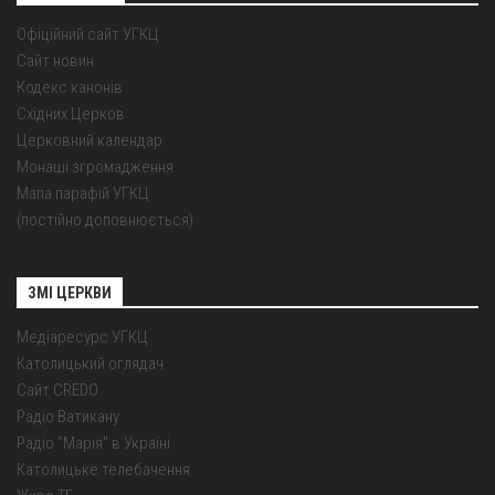
Офіційний сайт УГКЦ
Сайт новин
Кодекс канонів
Східних Церков
Церковний календар
Монаші згромадження
Мапа парафій УГКЦ
(постійно доповнюється)
ЗМІ ЦЕРКВИ
Медіаресурс УГКЦ
Католицький оглядач
Сайт CREDO
Радіо Ватикану
Радіо "Марія" в Україні
Католицьке телебачення