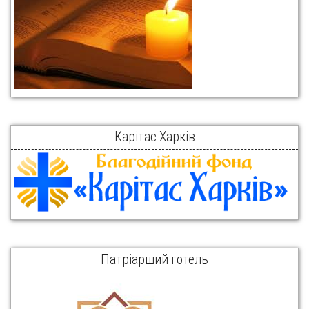
Карітас Харків
Патріарший готель