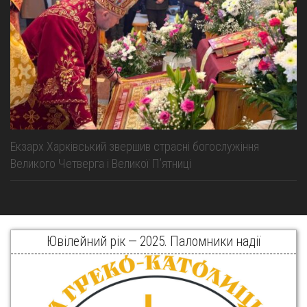
Екзарх Харківський звершив страсні богослужіння
Великого Четверга і Великої Пʼятниці
Ювілейний рік — 2025. Паломники надії