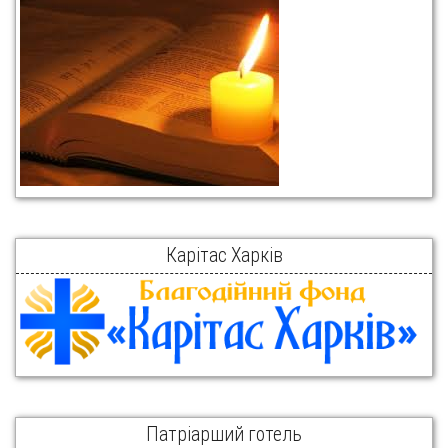
Карітас Харків
Патріарший готель