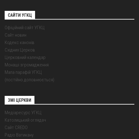
САЙТИ УГКЦ
Офіційний сайт УГКЦ
Сайт новин
Кодекс канонів
Східних Церков
Церковний календар
Монаші згромадження
Мапа парафій УГКЦ
(постійно доповнюється)
ЗМІ ЦЕРКВИ
Медіаресурс УГКЦ
Католицький оглядач
Сайт CREDO
Радіо Ватикану