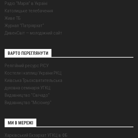
Радіо "Марія" в Україні
Католицьке телебачення
Живе ТБ
Журнал "Патріярхат"
ДивенСвіт — молодіжний сайт
ВАРТО ПЕРЕГЛЯНУТИ
Релігійний ресурс РІСУ
Костели і каплиці України РКЦ
Київська Трьохсвятительська
духовна семінарія УГКЦ
Видавництво "Свічадо"
Видавництво "Місіонер"
МИ В МЕРЕЖІ
Харківський Екзархат УГКЦ в ФБ