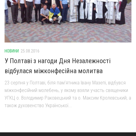
Оголошення
Трансляції
НОВИНИ
25.08.2016
У Полтаві з нагоди Дня Незалежності
відбулася міжконфесійна молитва
23 серпня у Полтаві, біля пам’ятника Івану Мазепі, відбувся
міжконфесійний молебень, у якому взяли участь священики
УГКЦ о. Володимир Раковецький та о. Максим Кролевський, а
також духовенство Української...