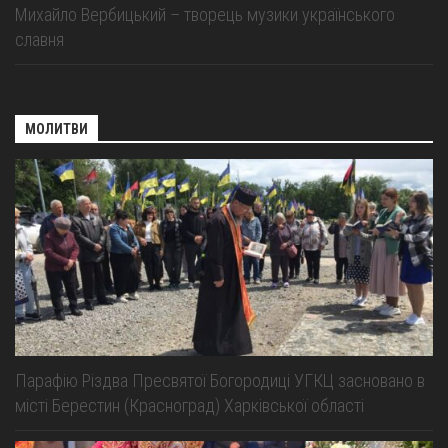
Михайло Вербицький – творець музики українського
славня
МОЛИТВИ
Парафію Різдва Пресвятої Богородиці УГКЦ засновано в
місті Берестин (Красноград) Харківської області