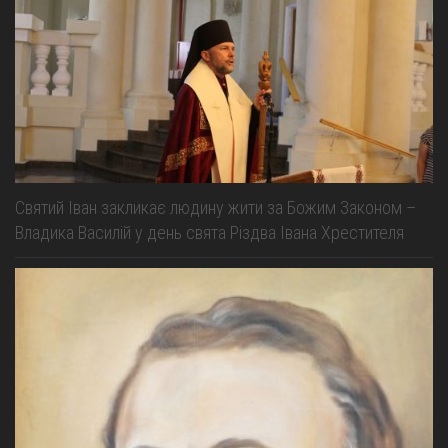
Святий Іван закликає людину жити за Божим Законом –
Владика Василій у день свята Різдва Івана Хрестителя