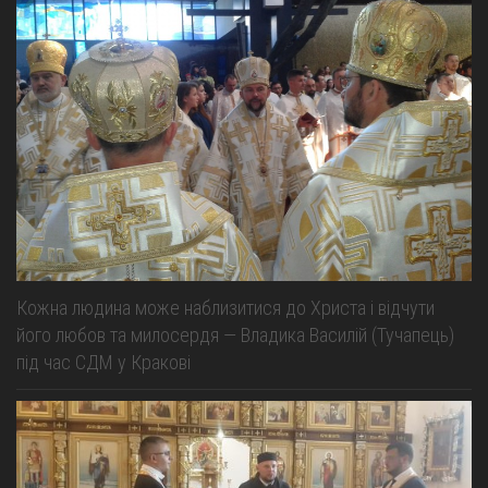
Кожна людина може наблизитися до Христа і відчути
його любов та милосердя — Владика Василій (Тучапець)
під час СДМ у Кракові