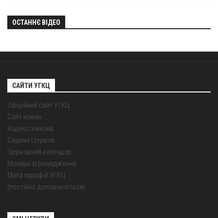
ОСТАННЄ ВІДЕО
САЙТИ УГКЦ
Офіційний сайт УГКЦ
Сайт новин
Кодекс канонів
Східних Церков
Церковний календар
Монаші згромадження
Мапа парафій УГКЦ
(постійно доповнюється)