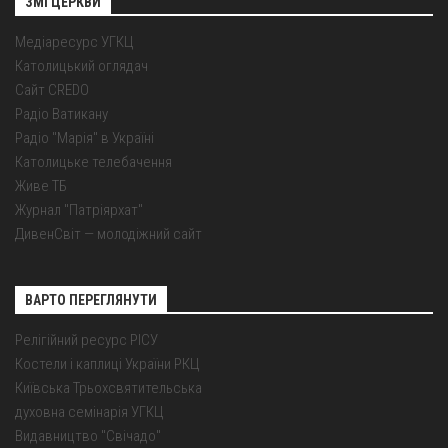
ЗМІ ЦЕРКВИ
Медіаресурс УГКЦ
Католицький оглядач
Сайт CREDO
Радіо Ватикану
Радіо "Марія" в Україні
Католицьке телебачення
Живе ТБ
Журнал "Патріярхат"
ДивенСвіт — молодіжний сайт
ВАРТО ПЕРЕГЛЯНУТИ
Релігійний ресурс РІСУ
Костели і каплиці України РКЦ
Київська Трьохсвятительська
духовна семінарія УГКЦ
Видавництво "Свічадо"