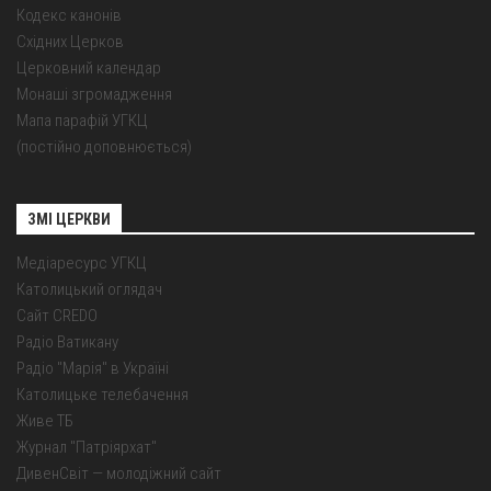
Кодекс канонів
Східних Церков
Церковний календар
Монаші згромадження
Мапа парафій УГКЦ
(постійно доповнюється)
ЗМІ ЦЕРКВИ
Медіаресурс УГКЦ
Католицький оглядач
Сайт CREDO
Радіо Ватикану
Радіо "Марія" в Україні
Католицьке телебачення
Живе ТБ
Журнал "Патріярхат"
ДивенСвіт — молодіжний сайт