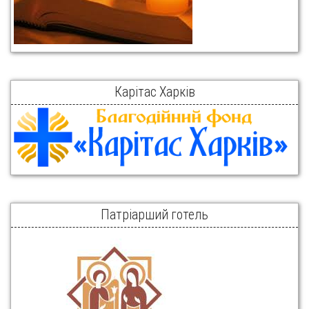
Карітас Харків
Патріарший готель