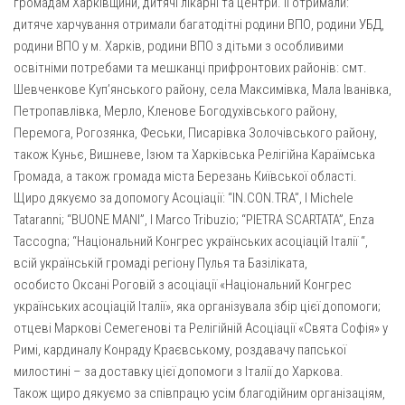
громадам Харківщини, дитячі лікарні та центри. Її отримали:
дитяче харчування отримали багатодітні родини ВПО, родини УБД,
Оголошення
родини ВПО у м. Харків, родини ВПО з дітьми з особливими
Трансляції
освітніми потребами та мешканці прифронтових районів: смт.
Шевченкове Купʼянського району, села Максимівка, Мала Іванівка,
Петропавлівка, Мерло, Кленове Богодухівського району,
Перемога, Рогозянка, Феськи, Писарівка Золочівського району,
також Куньє, Вишневе, Ізюм та Харківська Релігійна Караїмська
Громада, а також громада міста Березань Київської області.
Щиро дякуємо за допомогу Асоціації: “IN.CON.TRA”, І Michele
Tataranni; “BUONE MANI”, I Marco Tribuzio; “PIETRA SCARTATA”, Enza
Taccogna; “Національний Конгрес українських асоціацій Італії “,
всій українській громаді регіону Пулья та Базіліката,
особисто Оксані Роговій з асоціації «Національний Конгрес
українських асоціацій Італії», яка організувала збір цієї допомоги;
отцеві Маркові Семегенові та Релігійній Асоціації «Свята Софія» у
Римі, кардиналу Конраду Краєвському, роздавачу папської
милостині – за доставку цієї допомоги з Італії до Харкова.
Також щиро дякуємо за співпрацю усім благодійним організаціям,