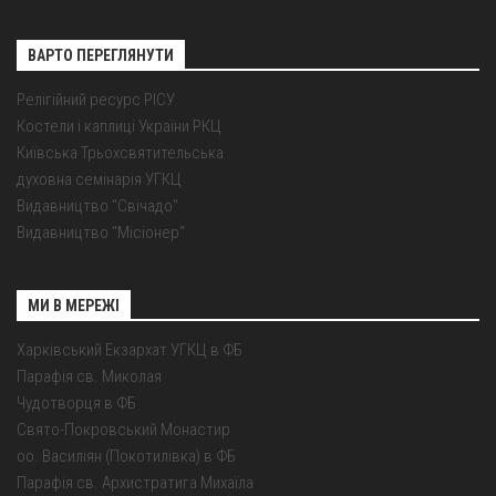
ВАРТО ПЕРЕГЛЯНУТИ
Релігійний ресурс РІСУ
Костели і каплиці України РКЦ
Київська Трьохсвятительська
духовна семінарія УГКЦ
Видавництво "Свічадо"
Видавництво "Місіонер"
МИ В МЕРЕЖІ
Харківський Екзархат УГКЦ в ФБ
Парафія св. Миколая
Чудотворця в ФБ
Свято-Покровський Монастир
оо. Василіян (Покотилівка) в ФБ
Парафія св. Архистратига Михаїла