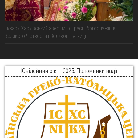
Екзарх Харківський звершив страсні богослужіння
Великого Четверга і Великої Пʼятниці
Ювілейний рік — 2025. Паломники надії