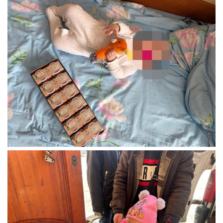
Газета Християнський голос
Архистратига Михаїла (м. Люботин)
Покрови Пресвятої Богородиці (с. Вільча)
Надруковані числа
Преображенська парафія (м. Лозова)
Молитви
Парафія Благовіщення Пресвятої Богородиці (смт
Галерея
Золочів)
Рух pro-life
Парафія Різдва Пресвятої Богородиці м. Берестин
(Красноград)
Парохії Полтавської області
Пресвятої Трійці (м. Полтава)
Всіх Святих українського народу (м. Полтава)
Свято-Юріївська парафія (м. Полтава)
Архистратига Михаїла (с. Пригарівка)
Благовіщення Пресвятої Богородиці (с. Шевченки)
Введення у храм Пресвятої Богородиці (с. Дашківка)