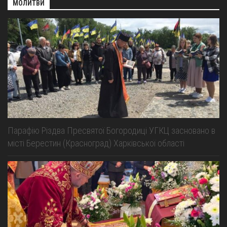
МОЛИТВИ
Парафію Різдва Пресвятої Богородиці УГКЦ засновано в
місті Берестин (Красноград) Харківської області