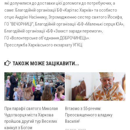
які долучилися до доставки цієї допомоги до потребуючих, а
саме: Благодійній організації БФ «Карітас Харків» та особисто
отцю Андрію Насіннику, Згромадженню сестер святого Йосифа,
ГО “ВЕЧОРНИЦІ”, Благодійній організації «БФ «Маленькі серця ЮА»,
Благодійній організації «БФ «Захист заради перемоги»,
ГО «Волонтерське обʼєднання ДОБРОЧИНЕЦЬ».
Пресслужба Харківського екзархату УГКЦ
ТАКОЖ МОЖЕ ЗАЦІКАВИТИ...
При парафії святого Миколая
Вітаємо з 55-річчям
Чудотворця міста Харкова
Преосвященного владику
пройшов другий тур Веселих
Василія!
канікул з Богом