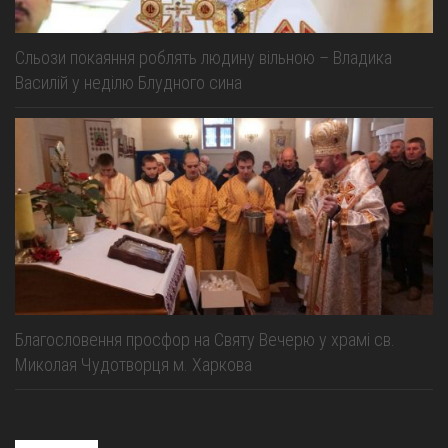
Сльози покаяння роблять людину вільною – Владика
Василій у неділю Блудного сина
Благословення просфор на Святу Вечерю у храмі св.
Миколая Чудотворця м. Харкова