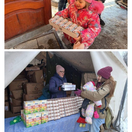
Вознесіння ГНІХ (с. Витівка)
Вознесіння Господнього (м. Кобеляки)
Пророка Іллі (смт. Білики)
Різдва Пресвятої Богородиці (с. Вільховатка)
Св. Апостола Андрія Первозванного (с. Засулля)
Св. Миколая (с. Деменки)
Успіння Пресвятої Богородиці (м. Кременчук)
Успіння Пресвятої Богородиці (м. Лубни)
Парохії Сумської області
Введення в храм Богородиці (м. Суми)
Матері Божої Неустанної Помочі (м. Охтирка)
Монастирі
Свято-Покровський монастир оо Василіян
Свято-Івано-Павлівський монастир сестер Згромадження