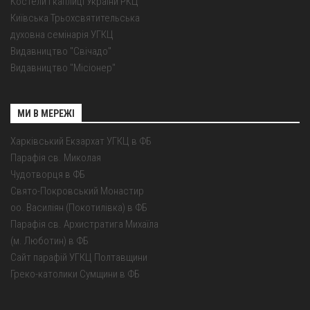
Костели і каплиці України РКЦ
Київська Трьохсвятительська
духовна семінарія УГКЦ
Видавництво "Свічадо"
Видавництво "Місіонер"
МИ В МЕРЕЖІ
Харківський Екзархат УГКЦ в ФБ
Парафія св. Миколая
Чудотворця в ФБ
Свято-Покровський Монастир
оо. Василіян (Покотилівка) в ФБ
Парафія св. Архистратига Михаїла
(м. Люботин) в ФБ
Сайт парафій УГКЦ Полтавщини
Греко-католики Сумщини в ФБ