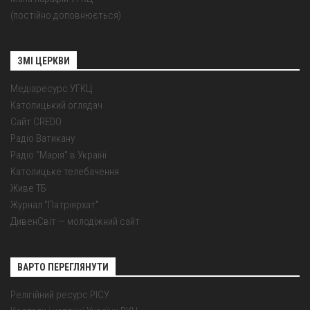
(постійно доповнюється)
ЗМІ ЦЕРКВИ
Медіаресурс УГКЦ
Католицький оглядач
Сайт CREDO
Радіо Ватикану
Радіо "Марія" в Україні
Католицьке телебачення
Живе ТБ
Журнал "Патріярхат"
ДивенСвіт — молодіжний сайт
ВАРТО ПЕРЕГЛЯНУТИ
Релігійний ресурс РІСУ