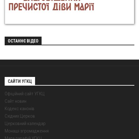
ОСТАННЄ ВІДЕО
САЙТИ УГКЦ
Офіційний сайт УГКЦ
Сайт новин
Кодекс канонів
Східних Церков
Церковний календар
Монаші згромадження
Мапа парафій УГКЦ