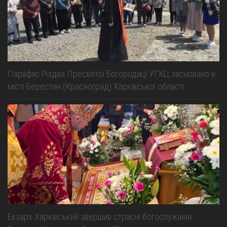
Парафію Різдва Пресвятої Богородиці УГКЦ засновано в
місті Берестин (Красноград) Харківської області
Екзарх Харківський звершив страсні богослужіння