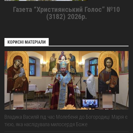
Газета “Християнський Голос” №10
(3182) 2026р.
КОРИСНІ МАТЕРІАЛИ
Владика Василій під час Молебеня до Богородиці: Марія є
тією, яка наслідувала милосердя Боже