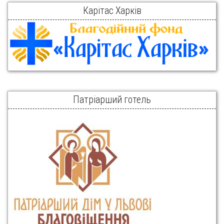
Карітас Харків
Патріарший готель