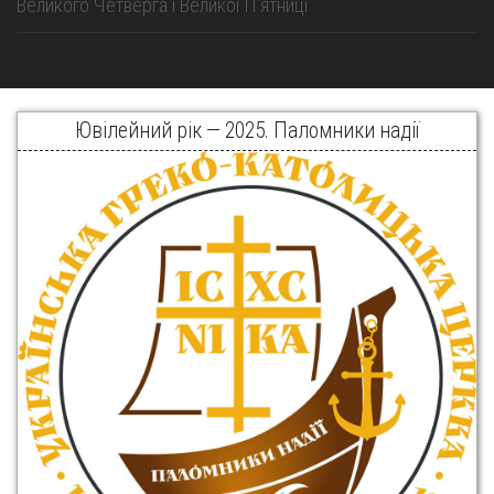
Великого Четверга і Великої Пʼятниці
Ювілейний рік — 2025. Паломники надії