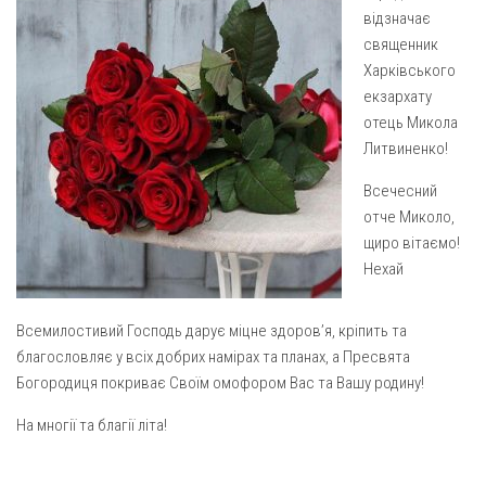
Газета Християнський голос
Архистратига Михаїла (м. Люботин)
відзначає
священник
Покрови Пресвятої Богородиці (с. Вільча)
Надруковані числа
Харківського
Преображенська парафія (м. Лозова)
Молитви
екзархату
отець Микола
Парафія Благовіщення Пресвятої Богородиці (смт
Галерея
Золочів)
Литвиненко!
Рух pro-life
Парафія Різдва Пресвятої Богородиці м. Берестин
Всечесний
(Красноград)
отче Миколо,
Парохії Полтавської області
щиро вітаємо!
Нехай
Пресвятої Трійці (м. Полтава)
Всіх Святих українського народу (м. Полтава)
Всемилостивий Господь дарує міцне здоров’я, кріпить та
Свято-Юріївська парафія (м. Полтава)
благословляє у всіх добрих намірах та планах, а Пресвята
Архистратига Михаїла (с. Пригарівка)
Богородиця покриває Своїм омофором Вас та Вашу родину!
Благовіщення Пресвятої Богородиці (с. Шевченки)
На многії та благії літа!
Введення у храм Пресвятої Богородиці (с. Дашківка)