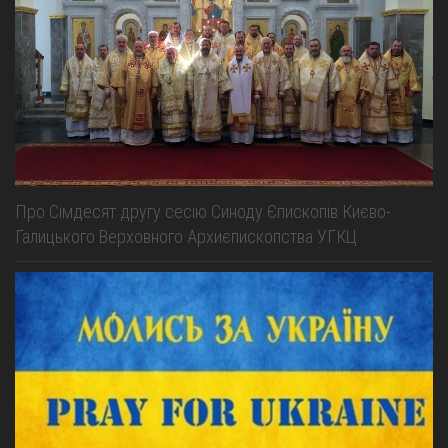
Про Сімдесят другу сесію Синоду Єпископів Києво-
Галицького Верховного Архиєпископства УГКЦ