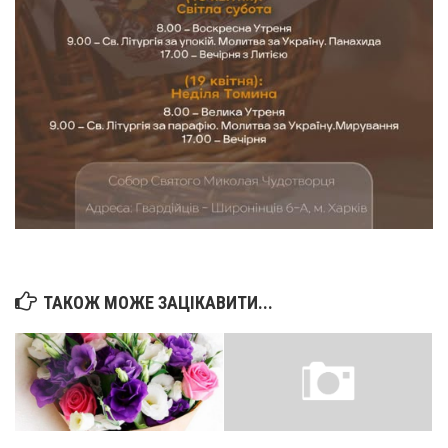
Св. Йосифа ОПДМ
Монастир сестер милосердя Св. Вінкентія. Дім Милосердя
Монастир Успення Пресвятої Богородиці Сестер Чину
Святого Василія Великого
Комісії
Катехитична комісія
Комісія у справах молоді
Комісія у справах родини
Комісія з питань душпастирства охорони здоров’я
Спільноти
ТАКОЖ МОЖЕ ЗАЦІКАВИТИ...
Квіти Слобожанщини
Харківщина
Полтавщина
Сумщина