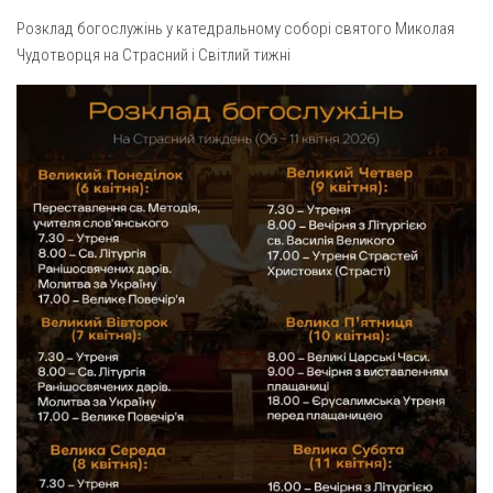
Газета Християнський голос
Архистратига Михаїла (м. Люботин)
Розклад богослужінь у катедральному соборі святого Миколая
Покрови Пресвятої Богородиці (с. Вільча)
Надруковані числа
Чудотворця на Страсний і Світлий тижні
Преображенська парафія (м. Лозова)
Молитви
Парафія Благовіщення Пресвятої Богородиці (смт
Галерея
Золочів)
Рух pro-life
Парафія Різдва Пресвятої Богородиці м. Берестин
(Красноград)
Парохії Полтавської області
Пресвятої Трійці (м. Полтава)
Всіх Святих українського народу (м. Полтава)
Свято-Юріївська парафія (м. Полтава)
Архистратига Михаїла (с. Пригарівка)
Благовіщення Пресвятої Богородиці (с. Шевченки)
Введення у храм Пресвятої Богородиці (с. Дашківка)