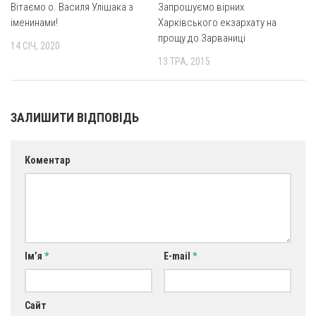
Вітаємо о. Василя Улішака з
Запрошуємо вірних
Оголошення
іменинами!
Харківського екзархату на
прощу до Зарваниці
14 СІЧ, 2020
Трансляції
13 ТРА, 2015
ЗАЛИШИТИ ВІДПОВІДЬ
Коментар
Ім’я
*
E-mail
*
Сайт