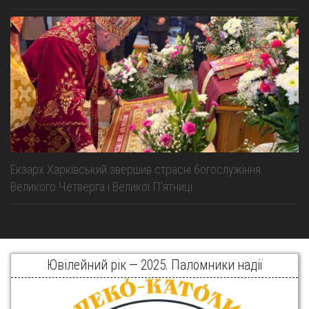
Екзарх Харківський звершив страсні богослужіння
Великого Четверга і Великої Пʼятниці
Ювілейний рік — 2025. Паломники надії