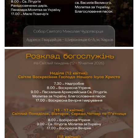
Вознесіння ГНІХ (с. Витівка)
Вознесіння Господнього (м. Кобеляки)
Пророка Іллі (смт. Білики)
Різдва Пресвятої Богородиці (с. Вільховатка)
Св. Апостола Андрія Первозванного (с. Засулля)
Св. Миколая (с. Деменки)
Успіння Пресвятої Богородиці (м. Кременчук)
Успіння Пресвятої Богородиці (м. Лубни)
Парохії Сумської області
Введення в храм Богородиці (м. Суми)
Матері Божої Неустанної Помочі (м. Охтирка)
Монастирі
Свято-Покровський монастир оо Василіян
Свято-Івано-Павлівський монастир сестер Згромадження