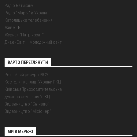
Радіо Ватикану
Радіо "Марія" в Україні
Католицьке телебачення
Живе ТБ
Журнал "Патріярхат"
ДивенСвіт — молодіжний сайт
ВАРТО ПЕРЕГЛЯНУТИ
Релігійний ресурс РІСУ
Костели і каплиці України РКЦ
Київська Трьохсвятительська
духовна семінарія УГКЦ
Видавництво "Свічадо"
Видавництво "Місіонер"
МИ В МЕРЕЖІ