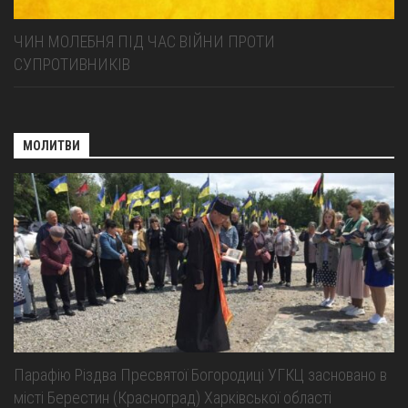
ЧИН МОЛЕБНЯ ПІД ЧАС ВІЙНИ ПРОТИ
СУПРОТИВНИКІВ
МОЛИТВИ
Парафію Різдва Пресвятої Богородиці УГКЦ засновано в
місті Берестин (Красноград) Харківської області