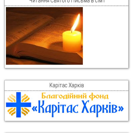
Читання Святого Письма в сім’ї
Карітас Харків