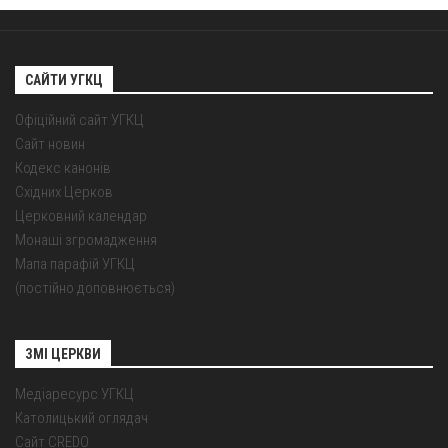
САЙТИ УГКЦ
Офіційний сайт УГКЦ
Сайт новин
Кодекс канонів
Східних Церков
Церковний календар
Монаші згромадження
Мапа парафій УГКЦ
(постійно доповнюється)
ЗМІ ЦЕРКВИ
Медіаресурс УГКЦ
Католицький оглядач
Сайт CREDO