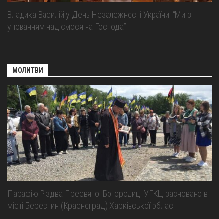
Владика Василій у День Незалежності України: “Ми з
упованням надіємося на Господа”
МОЛИТВИ
Парафію Різдва Пресвятої Богородиці УГКЦ засновано в
місті Берестин (Красноград) Харківської області