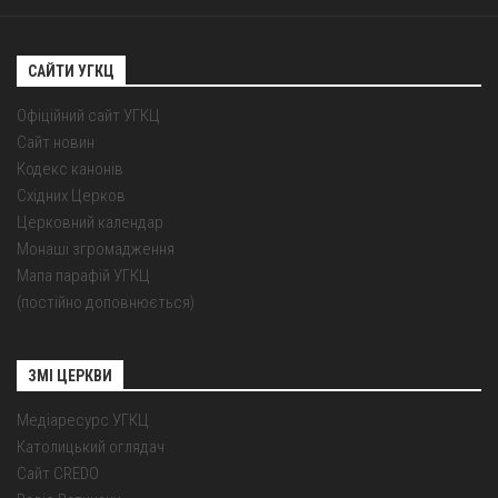
САЙТИ УГКЦ
Офіційний сайт УГКЦ
Сайт новин
Кодекс канонів
Східних Церков
Церковний календар
Монаші згромадження
Мапа парафій УГКЦ
(постійно доповнюється)
ЗМІ ЦЕРКВИ
Медіаресурс УГКЦ
Католицький оглядач
Сайт CREDO