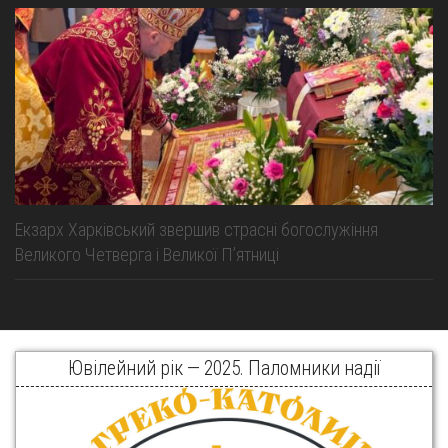
Екзарх Харківський звершив страсні богослужіння
Великого Четверга і Великої Пʼятниці
Ювілейний рік — 2025. Паломники надії