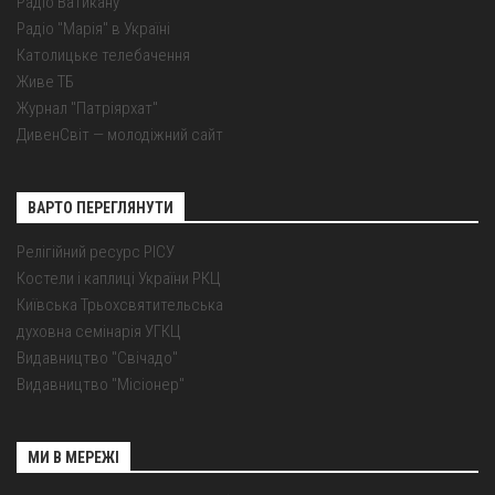
Радіо Ватикану
Радіо "Марія" в Україні
Католицьке телебачення
Живе ТБ
Журнал "Патріярхат"
ДивенСвіт — молодіжний сайт
ВАРТО ПЕРЕГЛЯНУТИ
Релігійний ресурс РІСУ
Костели і каплиці України РКЦ
Київська Трьохсвятительська
духовна семінарія УГКЦ
Видавництво "Свічадо"
Видавництво "Місіонер"
МИ В МЕРЕЖІ