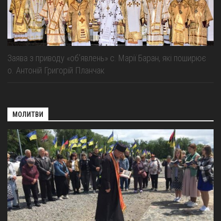
Заява з приводу «об’явлень» с. Марії Баран, які поширює
о. Антоній Григорій Планчак
МОЛИТВИ