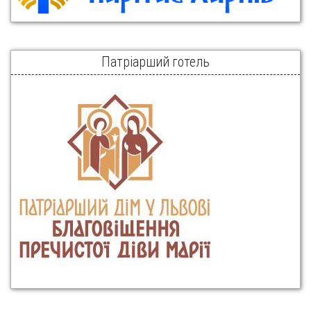
Патріарший готель