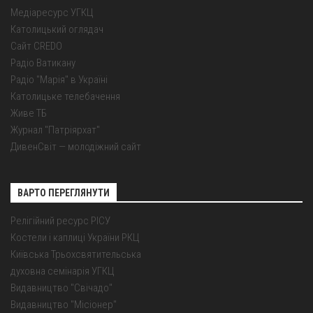
Медіаресурс УГКЦ
Католицький оглядач
Сайт CREDO
Радіо Ватикану
Радіо "Марія" в Україні
Католицьке телебачення
Живе ТБ
Журнал "Патріярхат"
ДивенСвіт — молодіжний сайт
ВАРТО ПЕРЕГЛЯНУТИ
Релігійний ресурс РІСУ
Костели і каплиці України РКЦ
Київська Трьохсвятительська
духовна семінарія УГКЦ
Видавництво "Свічадо"
Видавництво "Місіонер"