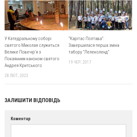
Вознесіння ГНІХ (с. Витівка)
Вознесіння Господнього (м. Кобеляки)
Пророка Іллі (смт. Білики)
Різдва Пресвятої Богородиці (с. Вільховатка)
У Катедральному соборі
“Карітас Полтава”:
Св. Апостола Андрія Первозванного (с. Засулля)
святого Миколая служиться
Завершилася перша зміна
Св. Миколая (с. Деменки)
Велике Повечір’я з
табору “Лелеколенд”
Покаянним каноном святого
Успіння Пресвятої Богородиці (м. Кременчук)
19 ЧЕР, 2017
Андрея Критського
Успіння Пресвятої Богородиці (м. Лубни)
28 ЛЮТ, 2023
Парохії Сумської області
Введення в храм Богородиці (м. Суми)
ЗАЛИШИТИ ВІДПОВІДЬ
Матері Божої Неустанної Помочі (м. Охтирка)
Монастирі
Коментар
Свято-Покровський монастир оо Василіян
Свято-Івано-Павлівський монастир сестер Згромадження