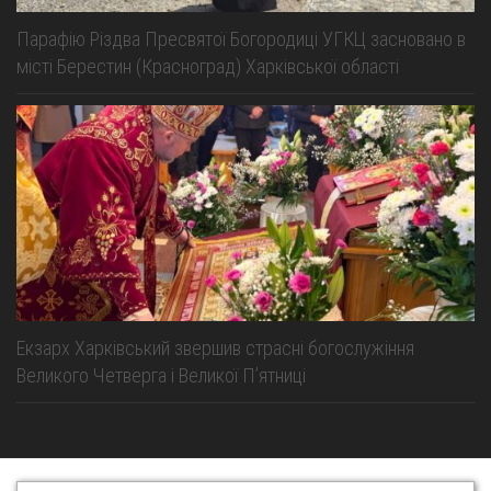
Парафію Різдва Пресвятої Богородиці УГКЦ засновано в
місті Берестин (Красноград) Харківської області
Екзарх Харківський звершив страсні богослужіння
Великого Четверга і Великої Пʼятниці