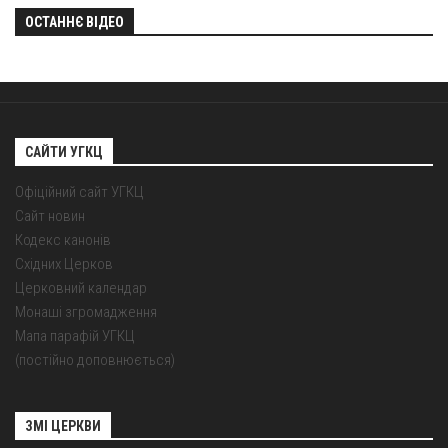
ОСТАННЄ ВІДЕО
САЙТИ УГКЦ
Офіційний сайт УГКЦ
Сайт новин
Кодекс канонів
Східних Церков
Церковний календар
Монаші згромадження
Мапа парафій УГКЦ
(постійно доповнюється)
ЗМІ ЦЕРКВИ