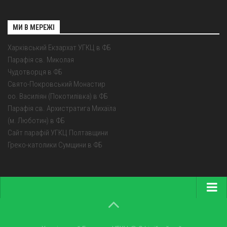
МИ В МЕРЕЖІ
Харківський Екзархат УГКЦ в ФБ
Парафія св. Миколая
Чудотворця в ФБ
Свято-Покровський Монастир
оо. Василіян (Покотилівка) в ФБ
Парафія св. Архистратига Михаїла
(м. Люботин) в ФБ
Сайт парафій УГКЦ Полтавщини
Греко-католики Сумщини в ФБ
Головна
Про екзархат