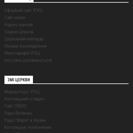
Офіційний сайт УГКЦ
Сайт новин
Кодекс канонів
Східних Церков
Церковний календар
Монаші згромадження
Мапа парафій УГКЦ
(постійно доповнюється)
ЗМІ ЦЕРКВИ
Медіаресурс УГКЦ
Католицький оглядач
Сайт CREDO
Радіо Ватикану
Радіо "Марія" в Україні
Католицьке телебачення