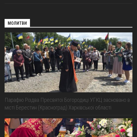
МОЛИТВИ
Парафію Різдва Пресвятої Богородиці УГКЦ засновано в
місті Берестин (Красноград) Харківської області