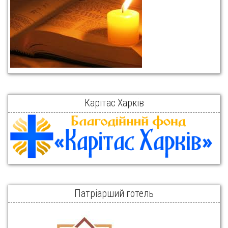
Карітас Харків
Патріарший готель