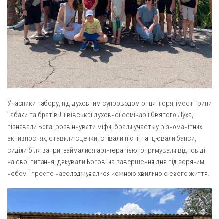
Вознесіння ГНІХ (с. Витівка)
Вознесіння Господнього (м. Кобеляки)
Пророка Іллі (смт. Білики)
Різдва Пресвятої Богородиці (с. Вільховатка)
Св. Апостола Андрія Первозванного (с. Засулля)
Св. Миколая (с. Деменки)
Успіння Пресвятої Богородиці (м. Кременчук)
Учасники табору, під духовним супроводом отця Ігоря, імості Ірини
Успіння Пресвятої Богородиці (м. Лубни)
Табаки та братів Львівської духовної семінаріі Святого Духа,
пізнавали Бога, розвінчувати міфи, брали участь у різноманітних
Парохії Сумської області
активностях, ставили сценки, співали пісні, танцювали банси,
Введення в храм Богородиці (м. Суми)
сиділи біля ватри, займалися арт-терапією, отримували відповіді
на свої питання, дякували Богові на завершення дня під зоряним
Матері Божої Неустанної Помочі (м. Охтирка)
небом і просто насолоджувалися кожною хвилиною свого життя.
Монастирі
Свято-Покровський монастир оо Василіян
Свято-Івано-Павлівський монастир сестер Згромадження