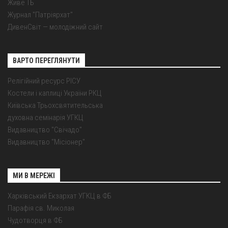
Живе ТБ
Журнал "Патріярхат"
ДивенСвіт — молодіжний сайт
ВАРТО ПЕРЕГЛЯНУТИ
Релігійний ресурс РІСУ
Костели і каплиці України РКЦ
Київська Трьохсвятительська
духовна семінарія УГКЦ
Видавництво "Свічадо"
Видавництво "Місіонер"
МИ В МЕРЕЖІ
Харківський Екзархат УГКЦ в ФБ
Парафія св. Миколая
Чудотворця в ФБ