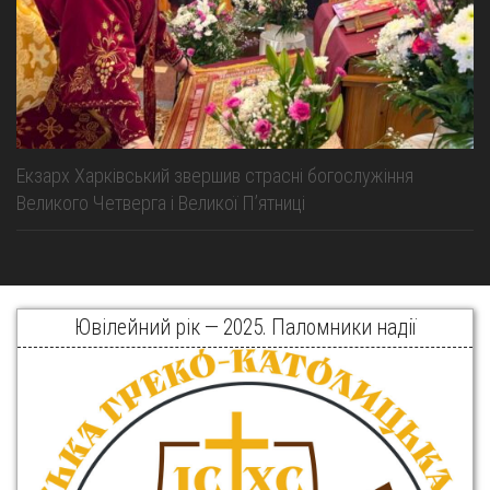
Екзарх Харківський звершив страсні богослужіння
Великого Четверга і Великої Пʼятниці
Ювілейний рік — 2025. Паломники надії