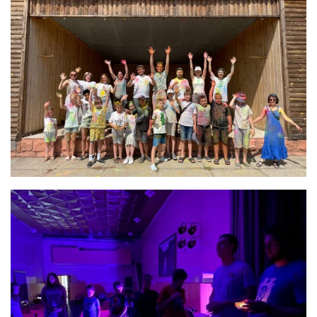
Св. Йосифа ОПДМ
Монастир сестер милосердя Св. Вінкентія. Дім Милосердя
Монастир Успення Пресвятої Богородиці Сестер Чину
Святого Василія Великого
Комісії
Катехитична комісія
Комісія у справах молоді
Комісія у справах родини
Комісія з питань душпастирства охорони здоров’я
Спільноти
Квіти Слобожанщини
Харківщина
Полтавщина
Сумщина