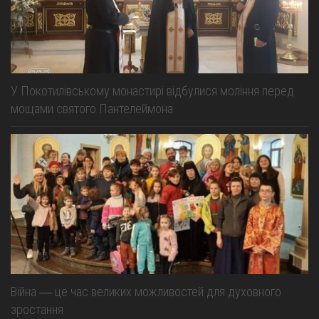
У Покотилівському монастирі відбулися моління перед
мощами святого Пантелеймона
Війна ― це час великих можливостей для духовного
зростання