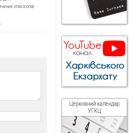
чених єпископів
6
Церковний календар
УГКЦ