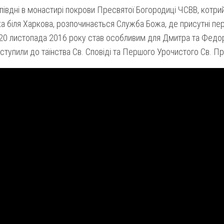
півдні в монастирі покрови Пресвятої Богородиці ЧСВВ, котри
а біля Харкова, розпочинається Служба Божа, де присутні пе
 20 листопада 2016 року став особливим для Дмитра та Федо
иступили до таїнства Св. Сповіді та Першого Урочистого Св. П