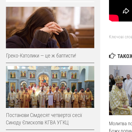
Ключові слов
Греко-Католики — це ж баптисти!
ТАКОЖ
Постанови Сімдесят четвертої сесії
Синоду Єпископів КГВА УГКЦ
Молитва п
Божу роди