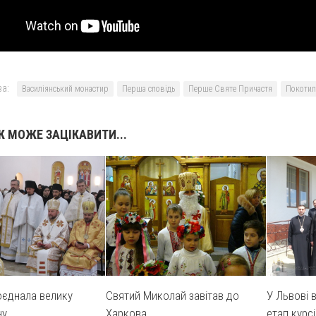
а:
Василіянський монастир
Перша сповідь
Перше Святе Причастя
Покотил
 МОЖЕ ЗАЦІКАВИТИ...
У Львові 
оєднала велику
Святий Миколай завітав до
етап курс
ну
Харкова