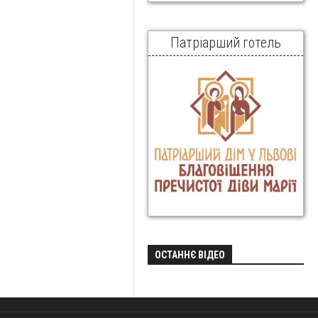
Патріарший готель
ОСТАННЄ ВІДЕО