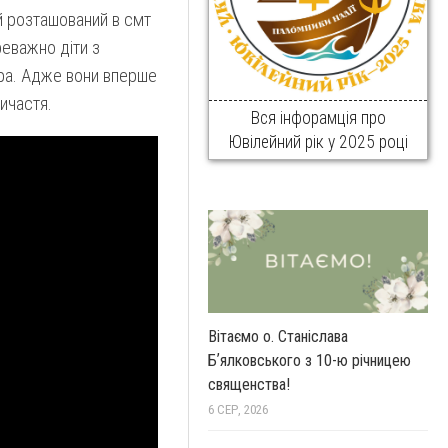
й розташований в смт
реважно діти з
ра. Адже вони вперше
ричастя.
Вся інфорамція про
Ювілейний рік у 2025 році
Вітаємо о. Станіслава
Бʼялковського з 10-ю річницею
священства!
6 СЕР, 2026