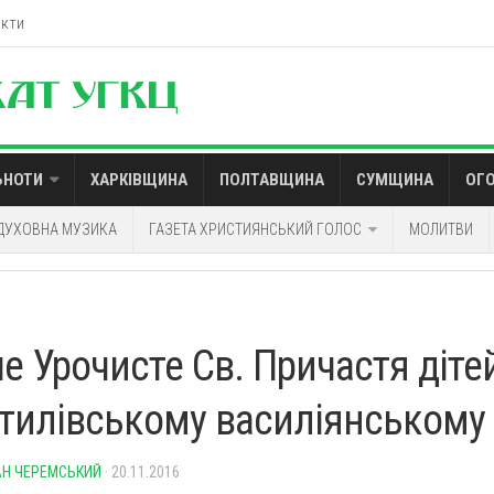
акти
ЬНОТИ
ХАРКІВЩИНА
ПОЛТАВЩИНА
СУМЩИНА
ОГ
ДУХОВНА МУЗИКА
ГАЗЕТА ХРИСТИЯНСЬКИЙ ГОЛОС
МОЛИТВИ
е Урочисте Св. Причастя діте
тилівському василіянському
Н ЧЕРЕМСЬКИЙ
· 20.11.2016