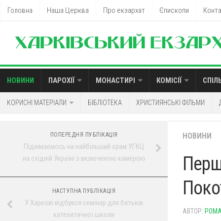
Головна
Наша Церква
Про екзархат
Єпископи
Конт
НОВИНИ
ПАРОХІЇ
МОНАСТИРІ
КОМІСІЇ
СПІЛ
КОРИСНІ МАТЕРІАЛИ
БІБЛІОТЕКА
ХРИСТИЯНСЬКІ ФІЛЬМИ
ПОПЕРЕДНЯ ПУБЛІКАЦІЯ
НОВИНИ
Піднімаємось на найбільший храм УГКЦ
Перш
на східній Україні з включеною камерою
Поко
НАСТУПНА ПУБЛІКАЦІЯ
У Харкові відбувся семінар для батьків
АВТОР:
РОМА
катехитичної школи