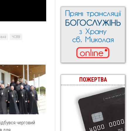
івка
ЧСВВ
ПОЖЕРТВА
відбувся черговий
ів для