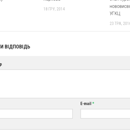
нововисвя
18 ГРУ, 2014
УГКЦ
23 ТРА, 201
И ВІДПОВІДЬ
р
E-mail
*