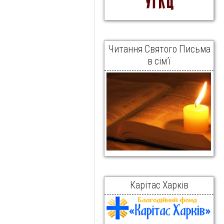
Читання Святого Письма
в сім’ї
Карітас Харків