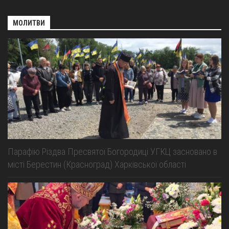
МОЛИТВИ
Парафію Різдва Пресвятої Богородиці УГКЦ засновано в
місті Берестин (Красноград) Харківської області