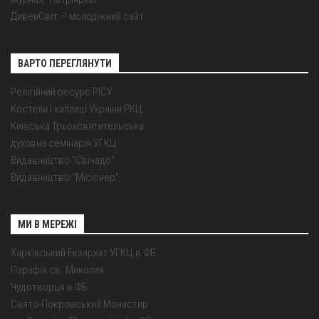
ДивенСвіт — молодіжний сайт
ВАРТО ПЕРЕГЛЯНУТИ
Релігійний ресурс РІСУ
Костели і каплиці України РКЦ
Київська Трьохсвятительська
духовна семінарія УГКЦ
Видавництво "Свічадо"
Видавництво "Місіонер"
МИ В МЕРЕЖІ
Харківський Екзархат УГКЦ в ФБ
Парафія св. Миколая
Чудотворця в ФБ
Свято-Покровський Монастир