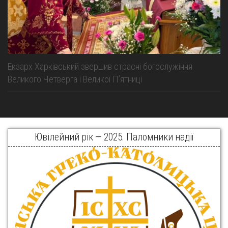
Екзарх Харківський звершив страсні богослужіння
Великого Четверга і Великої Пʼятниці
Ювілейний рік — 2025. Паломники надії