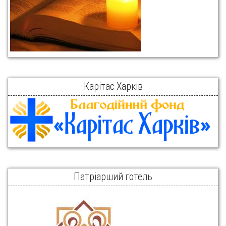
Карітас Харків
Патріарший готель