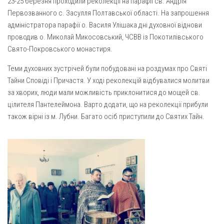
23-25 березня проходили реколекції на парафії св. Андрія
Газета Християнський голос
Архистратига Михаїла (м. Люботин)
Первозванного с. Засулля Полтавської області. На запрошення
Покрови Пресвятої Богородиці (с. Вільча)
Надруковані числа
адміністратора парафії о. Василя Улішака дні духовної віднови
проводив о. Миколай Микосовський, ЧСВВ із Покотилівського
Преображенська парафія (м. Лозова)
Молитви
Свято-Покровського монастиря.
Парафія Благовіщення Пресвятої Богородиці (смт
Галерея
Золочів)
Теми духовних зустрічей були побудовані на роздумах про Святі
Рух pro-life
Тайни Сповіді і Причастя. У ході реколекцій відбувалися молитви
Парафія Різдва Пресвятої Богородиці м. Берестин
за хворих, люди мали можливість приклонитися до мощей св.
(Красноград)
цілителя Пантелеймона. Варто додати, що на реколекції прибули
Парохії Полтавської області
також вірні із м. Лубни. Багато осіб приступили до Святих Тайн.
Пресвятої Трійці (м. Полтава)
Всіх Святих українського народу (м. Полтава)
Свято-Юріївська парафія (м. Полтава)
Архистратига Михаїла (с. Пригарівка)
Благовіщення Пресвятої Богородиці (с. Шевченки)
Введення у храм Пресвятої Богородиці (с. Дашківка)