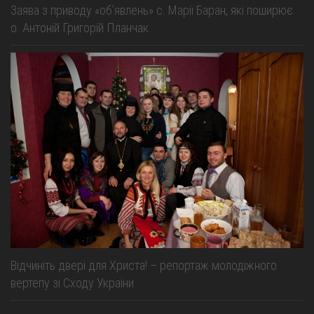
Заява з приводу «об’явлень» с. Марії Баран, які поширює
о. Антоній Григорій Планчак
Відчиніть двері для Христа! – репортаж молодіжного
вертепу зі Сходу України