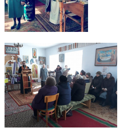
Вознесіння ГНІХ (с. Витівка)
Вознесіння Господнього (м. Кобеляки)
Пророка Іллі (смт. Білики)
Різдва Пресвятої Богородиці (с. Вільховатка)
Св. Апостола Андрія Первозванного (с. Засулля)
Св. Миколая (с. Деменки)
Успіння Пресвятої Богородиці (м. Кременчук)
Успіння Пресвятої Богородиці (м. Лубни)
Парохії Сумської області
Введення в храм Богородиці (м. Суми)
Матері Божої Неустанної Помочі (м. Охтирка)
Монастирі
Свято-Покровський монастир оо Василіян
Свято-Івано-Павлівський монастир сестер Згромадження