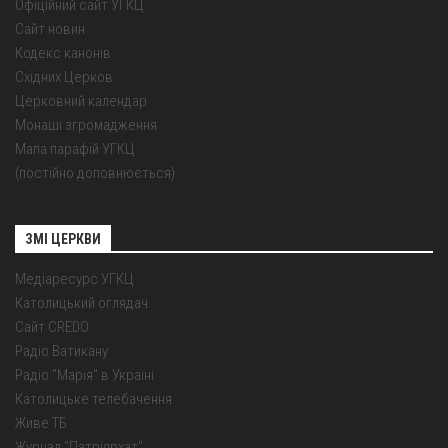
Офіційний сайт УГКЦ
Сайт новин
Кодекс канонів
Східних Церков
Церковний календар
Монаші згромадження
Мапа парафій УГКЦ
(постійно доповнюється)
ЗМІ ЦЕРКВИ
Медіаресурс УГКЦ
Католицький оглядач
Сайт CREDO
Радіо Ватикану
Радіо "Марія" в Україні
Католицьке телебачення
Живе ТБ
Журнал "Патріярхат"