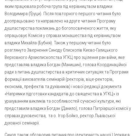
Св. Йосифа ОПДМ
яким працювала робоча група під керівництвом владики
Монастир сестер милосердя Св. Вінкентія. Дім Милосердя
Володимира (Ґруци). Після повторного першого читання було
доопрацьовано та направлено на друге читання Програму
Монастир Успення Пресвятої Богородиці Сестер Чину
душпастирства покликань до богопосвяченого життя, яку
Святого Василія Великого
опрацьовує Комісія у справах монашества під керівництвом
Комісії
владики Михайла (Бубнія). Також у першому читанні було
Катехитична комісія
розглянуто Звернення Синоду Єпископів Києво-Галицького
Верховного Архиєпископства УГКЦ про зцілення ран війни, яке
Комісія у справах молоді
представляв владика Богдан (Манишин), голова Координаційної
Комісія у справах родини
ради з питань душпастирства в критичних ситуаціях та Програми
формації вихователів семінарій (ректорів, віце-ректорів,
Комісія з питань душпастирства охорони здоров’я
економів, префектів та духівників) і нової редакції документа
Спільноти
«Напрямки підготовки кандидатів до священства в УГКЦ» із
урахуванням викликів та особливостей сучасної культури, які
Квіти Слобожанщини
представили владика Богдан (Данило), голова Патріаршої комісії у
Харківщина
справах духовенства, та о. Ігор Бойко, ректор Львівської
духовної семінарії.
Полтавщина
Сумщина
Синод також обговорив питання про ідентичність нашої Церкви в