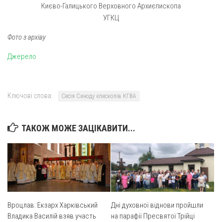
Києво-Галицького Верховного Архиєпископа
УГКЦ
Фото з архіву
Джерело
Ключові слова:
Сесія Синоду єпископів КГВА
ТАКОЖ МОЖЕ ЗАЦІКАВИТИ...
Вроцлав: Екзарх Харківський
Дні духовної віднови пройшли
Владика Василій взяв участь
на парафії Пресвятої Трійці