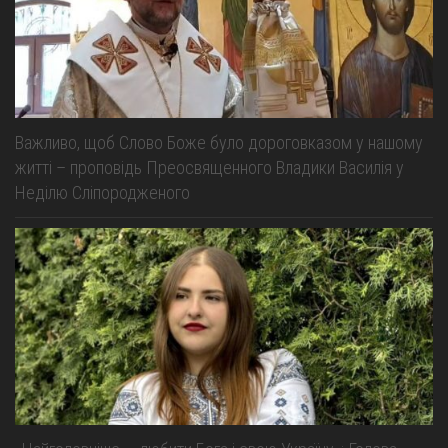
Важливо, щоб Слово Боже було дороговказом у нашому
житті – проповідь Преосвященного Владики Василія у
Неділю Сліпородженого