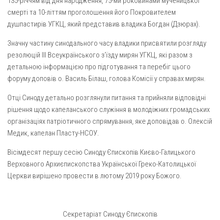
135-річчям від дня народження, 75-ми роковинами мученицької
смерті та 10-літтям проголошення його Покровителем
душпастирів УГКЦ, який представив владика Богдан (Дзюрах).
Значну частину синодального часу владики присвятили розгляду
резолюцій ІІІ Всеукраїнського з’їзду мирян УГКЦ, які разом з
детальною інформацією про підготування та перебіг цього
форуму доповів о. Василь Білаш, голова Комісії у справах мирян.
Отці Синоду детально розглянули питання та прийняли відповідні
рішення щодо капеланського служіння в молодіжних громадських
організаціях патріотичного спрямування, яке доповідав о. Олексій
Медик, капелан Пласту-НСОУ.
Вісімдесят першу сесію Синоду Єпископів Києво-Галицького
Верховного Архиєпископства Української Греко-Католицької
Церкви вирішено провести в лютому 2019 року Божого.
Секретаріат Синоду Єпископів