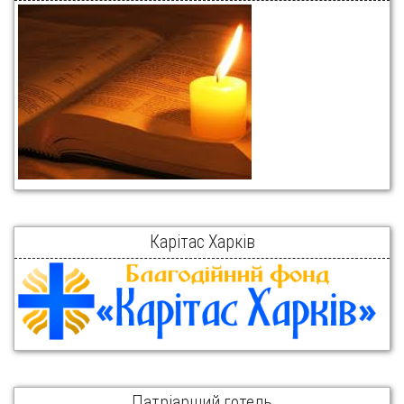
Карітас Харків
Патріарший готель