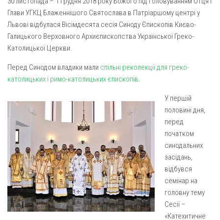
30 листопада – 1 грудня 2018 року Божого під головуванням Отця і
Газета Християнський голос
Архистратига Михаїла (м. Люботин)
Глави УГКЦ Блаженнішого Святослава в Патріаршому центрі у
Покрови Пресвятої Богородиці (с. Вільча)
Надруковані числа
Львові відбулася Вісімдесята сесія Синоду Єпископів Києво-
Галицького Верховного Архиєпископства Української Греко-
Преображенська парафія (м. Лозова)
Молитви
Католицької Церкви.
Парафія Благовіщення Пресвятої Богородиці (смт
Галерея
Золочів)
Перед Синодом владики мали
спільні реколекції для греко-
Рух pro-life
католицьких і римо-католицьких єпископів
.
Парафія Різдва Пресвятої Богородиці м. Берестин
(Красноград)
У першій
Парохії Полтавської області
половині дня,
перед
Пресвятої Трійці (м. Полтава)
початком
Всіх Святих українського народу (м. Полтава)
синодальних
Свято-Юріївська парафія (м. Полтава)
засідань,
відбувся
Архистратига Михаїла (с. Пригарівка)
семінар на
Благовіщення Пресвятої Богородиці (с. Шевченки)
головну тему
Сесії –
Введення у храм Пресвятої Богородиці (с. Дашківка)
«Катехитичне