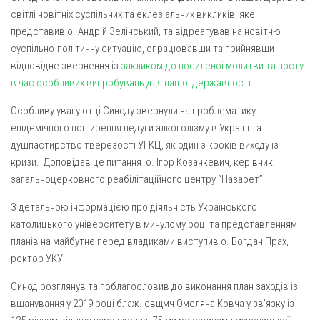
світлі новітніх суспільних та еклезіальних викликів, яке
Оголошення
представив о. Андрій Зелінський, та відреагував на новітню
суспільно-політичну ситуацію, опрацювавши та прийнявши
Трансляції
відповідне звернення із
закликом до посиленої молитви та посту
в час особливих випробувань для нашої державності
.
Особливу увагу отці Синоду звернули на проблематику
епідемічного поширення недуги алкоголізму в Україні та
душпастирство тверезості УГКЦ, як один з кроків виходу із
кризи. Доповідав це питання о. Ігор Козанкевич, керівник
загальноцерковного реабілітаційного центру “Назарет”.
З детальною інформацією про діяльність Українського
католицького університету в минулому році та представленням
планів на майбутнє перед владиками виступив о. Богдан Прах,
ректор УКУ.
Синод розглянув та поблагословив до виконання план заходів із
вшанування у 2019 році блаж. cвщмч Омеляна Ковча у зв’язку із