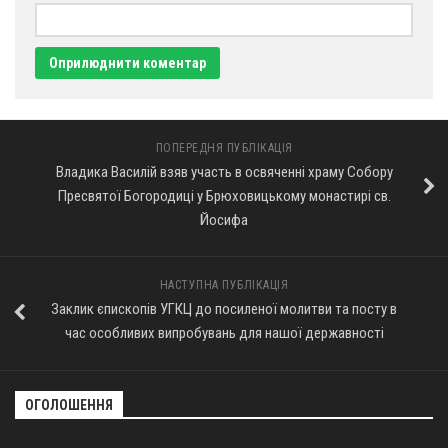
ПОПЕРЕДНЯ ПУБЛІКАЦІЯ
Владика Василій взяв участь в освяченні храму Собору
Пресвятої Богородиці у Брюховицькому монастирі св.
Йосифа
НАСТУПНА ПУБЛІКАЦІЯ
Заклик єпископів УГКЦ до посиленої молитви та посту в
час особливих випробувань для нашої державності
ОГОЛОШЕННЯ