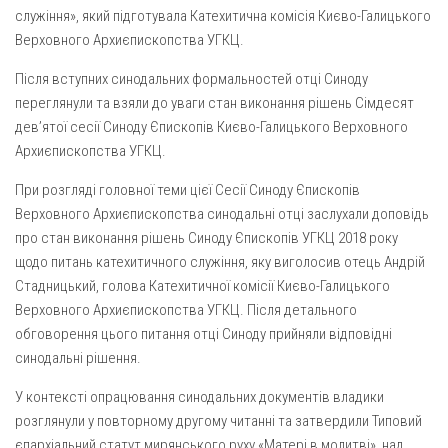
Вознесіння ГНІХ (с. Витівка)
служіння», який підготувала Катехитична комісія Києво-Галицького
Вознесіння Господнього (м. Кобеляки)
Верховного Архиєпископства УГКЦ.
Пророка Іллі (смт. Білики)
Після вступних синодальних формальностей отці Синоду
Різдва Пресвятої Богородиці (с. Вільховатка)
переглянули та взяли до уваги стан виконання рішень Сімдесят
дев’ятої сесії Синоду Єпископів Києво-Галицького Верховного
Св. Апостола Андрія Первозванного (с. Засулля)
Архиєпископства УГКЦ.
Св. Миколая (с. Деменки)
При розгляді головної теми цієї Сесії Синоду Єпископів
Успіння Пресвятої Богородиці (м. Кременчук)
Верховного Архиєпископства синодальні отці заслухали доповідь
Успіння Пресвятої Богородиці (м. Лубни)
про стан виконання рішень Синоду Єпископів УГКЦ 2018 року
щодо питань катехитичного служіння, яку виголосив отець Андрій
Парохії Сумської області
Стадницький, голова Катехитичної комісії Києво-Галицького
Введення в храм Богородиці (м. Суми)
Верховного Архиєпископства УГКЦ. Після детального
Матері Божої Неустанної Помочі (м. Охтирка)
обговорення цього питання отці Синоду прийняли відповідні
синодальні рішення.
Монастирі
У контексті опрацювання синодальних документів владики
Свято-Покровський монастир оо Василіян
розглянули у повторному другому читанні та затвердили Типовий
Свято-Івано-Павлівський монастир сестер Згромадження
єпархіальний статут мирянського руху «Матері в молитві», над