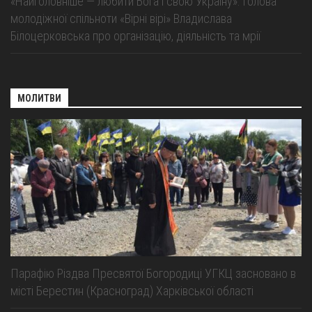
«Найголовніше — любити Бога і свою Україну»: Голова
молодіжної спільноти «Вірні вірі» Владислава
Білоцерковська про організацію, діяльність та мрії
МОЛИТВИ
Парафію Різдва Пресвятої Богородиці УГКЦ засновано в
місті Берестин (Красноград) Харківської області