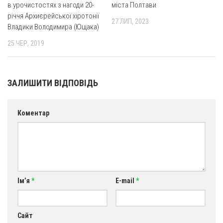
в урочистостях з нагоди 20-
міста Полтави
річчя Архиєрейської хіротонії
27 ЛИП, 2023
Владики Володимира (Ющака)
25 ЧЕР, 2019
ЗАЛИШИТИ ВІДПОВІДЬ
Коментар
Ім’я
*
E-mail
*
Сайт