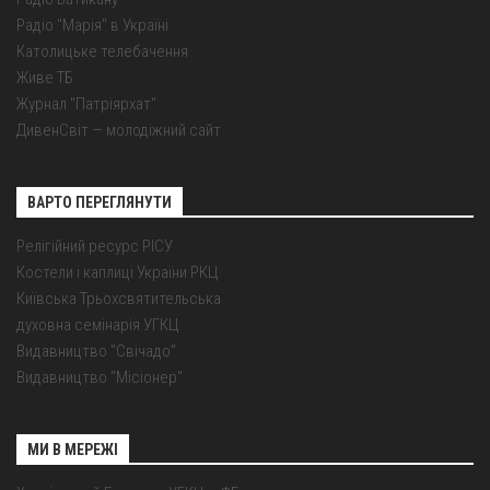
Радіо "Марія" в Україні
Католицьке телебачення
Живе ТБ
Журнал "Патріярхат"
ДивенСвіт — молодіжний сайт
ВАРТО ПЕРЕГЛЯНУТИ
Релігійний ресурс РІСУ
Костели і каплиці України РКЦ
Київська Трьохсвятительська
духовна семінарія УГКЦ
Видавництво "Свічадо"
Видавництво "Місіонер"
МИ В МЕРЕЖІ