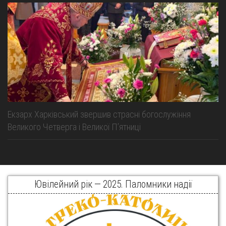
Екзарх Харківський звершив страсні богослужіння
Великого Четверга і Великої Пʼятниці
Ювілейний рік — 2025. Паломники надії