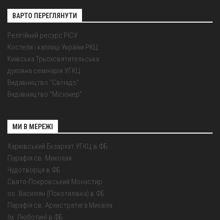
ВАРТО ПЕРЕГЛЯНУТИ
Релігійний ресурс РІСУ
Костели і каплиці України РКЦ
Київська Трьохсвятительська
духовна семінарія УГКЦ
Видавництво "Свічадо"
Видавництво "Місіонер"
МИ В МЕРЕЖІ
Харківський Екзархат УГКЦ в ФБ
Парафія св. Миколая
Чудотворця в ФБ
Свято-Покровський Монастир
оо. Василіян (Покотилівка) в ФБ
Парафія св. Архистратига Михаїла
(м. Люботин) в ФБ