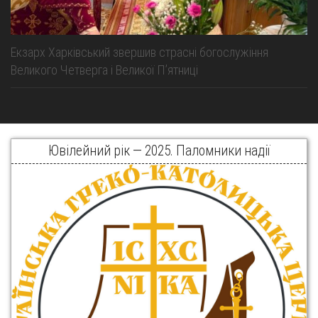
Екзарх Харківський звершив страсні богослужіння
Великого Четверга і Великої Пʼятниці
Ювілейний рік — 2025. Паломники надії