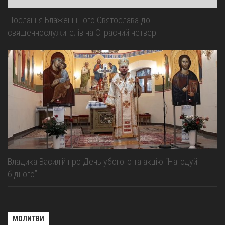
Послання Блаженнішого Святослава до
священнослужителів на Страсний четвер
Владика Василій про День убогого та акцію “Нагодуй
бідного”
МОЛИТВИ