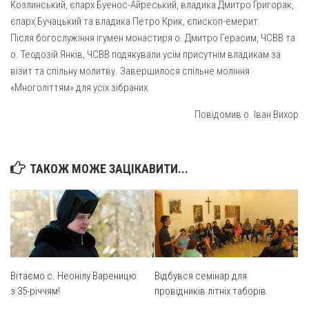
Вознесіння ГНІХ (с. Витівка)
Козлинський, єпарх Буенос-Айреський, владика Дмитро Григорак,
єпарх Бучацький та владика Петро Крик, єпископ-емерит.
Вознесіння Господнього (м. Кобеляки)
Після богослужіння ігумен монастиря о. Дмитро Герасим, ЧСВВ та
Пророка Іллі (смт. Білики)
о. Теодозій Янків, ЧСВВ подякували усім присутнім владикам за
Різдва Пресвятої Богородиці (с. Вільховатка)
візит та спільну молитву. Завершилося спільне моління
«Многоліттям» для усіх зібраних.
Св. Апостола Андрія Первозванного (с. Засулля)
Повідомив о. Іван Вихор
Св. Миколая (с. Деменки)
Успіння Пресвятої Богородиці (м. Кременчук)
Успіння Пресвятої Богородиці (м. Лубни)
ТАКОЖ МОЖЕ ЗАЦІКАВИТИ...
Парохії Сумської області
Введення в храм Богородиці (м. Суми)
Матері Божої Неустанної Помочі (м. Охтирка)
Монастирі
Вітаємо с. Неонілу Вареницю
Відбувся семінар для
Свято-Покровський монастир оо Василіян
з 35-річчям!
провідників літніх таборів
Свято-Івано-Павлівський монастир сестер Згромадження