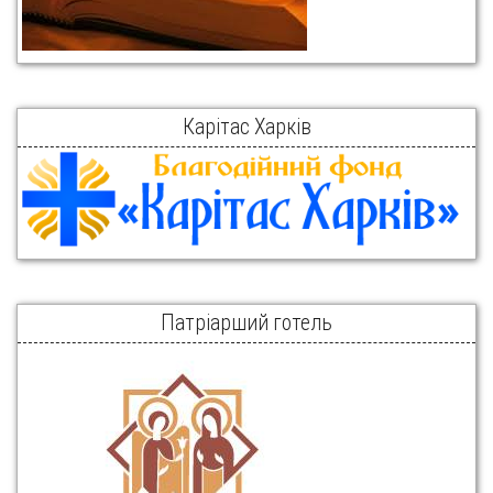
Карітас Харків
Патріарший готель