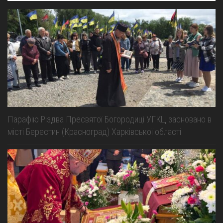
Парафію Різдва Пресвятої Богородиці УГКЦ засновано в
місті Берестин (Красноград) Харківської області