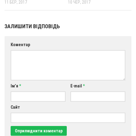
11 БЕР, 2017
10 ЧЕР, 2017
Св. Йосифа ОПДМ
Монастир сестер милосердя Св. Вінкентія. Дім Милосердя
Монастир Успення Пресвятої Богородиці Сестер Чину
ЗАЛИШИТИ ВІДПОВІДЬ
Святого Василія Великого
Комісії
Коментар
Катехитична комісія
Комісія у справах молоді
Комісія у справах родини
Комісія з питань душпастирства охорони здоров’я
Ім’я
*
E-mail
*
Спільноти
Квіти Слобожанщини
Сайт
Харківщина
Полтавщина
Сумщина