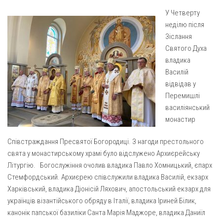
Газета Християнський голос
Архистратига Михаїла (м. Люботин)
У Четверту
Покрови Пресвятої Богородиці (с. Вільча)
Надруковані числа
неділю після
Зіслання
Преображенська парафія (м. Лозова)
Молитви
Святого Духа
Парафія Благовіщення Пресвятої Богородиці (смт
Галерея
владика
Золочів)
Василій
Рух pro-life
Парафія Різдва Пресвятої Богородиці м. Берестин
відвідав у
(Красноград)
Перемишлі
василіянський
Парохії Полтавської області
монастир
Пресвятої Трійці (м. Полтава)
Всіх Святих українського народу (м. Полтава)
Співстраждання Пресвятої Богородиці. З нагоди престольного
свята у монастирському храмі було відслужено Архиєрейську
Свято-Юріївська парафія (м. Полтава)
Літургію. Богослужіння очолив владика Павло Хомницький, єпарх
Архистратига Михаїла (с. Пригарівка)
Стемфордський. Архиєрею співслужили владика Василій, екзарх
Харківський, владика Діонісій Ляхович, апостольський екзарх для
Благовіщення Пресвятої Богородиці (с. Шевченки)
українців візантійського обряду в Італії, владика Іриней Білик,
Введення у храм Пресвятої Богородиці (с. Дашківка)
канонік папської базиліки Санта Марія Маджоре, владика Даниїл