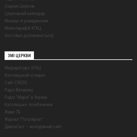
Східних Церков
Церковний календар
Монаші згромадження
Мапа парафій УГКЦ
(постійно доповнюється)
ЗМІ ЦЕРКВИ
Медіаресурс УГКЦ
Католицький оглядач
Сайт CREDO
Радіо Ватикану
Радіо "Марія" в Україні
Католицьке телебачення
Живе ТБ
Журнал "Патріярхат"
ДивенСвіт — молодіжний сайт