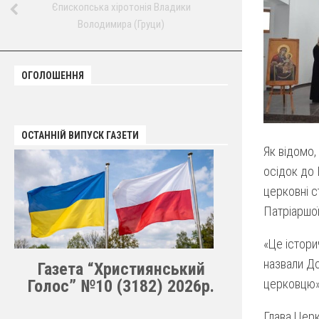
Єпископська хіротонія Владики
Володимира (Груци)
ОГОЛОШЕННЯ
ОСТАННІЙ ВИПУСК ГАЗЕТИ
Як відомо,
осідок до 
церковні с
Патріаршої 
«Це істори
назвали До
Газета “Християнський
Голос” №10 (3182) 2026р.
церковцю»
Глава Церк