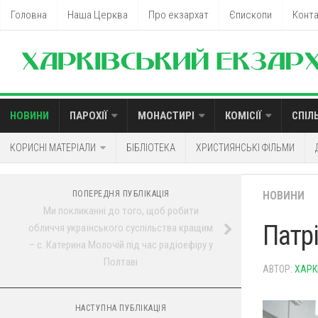
Головна
Наша Церква
Про екзархат
Єпископи
Конт
НОВИНИ
ПАРОХІЇ
МОНАСТИРІ
КОМІСІЇ
СПІЛ
КОРИСНІ МАТЕРІАЛИ
БІБЛІОТЕКА
ХРИСТИЯНСЬКІ ФІЛЬМИ
ПОПЕРЕДНЯ ПУБЛІКАЦІЯ
НОВИНИ
Ми покликанні до того, щоб робити
Патр
обличчя українського суспільства кращим
– с. Катерина Молочій під час радіоефіру у
Полтаві
АВТОР:
ХАРК
НАСТУПНА ПУБЛІКАЦІЯ