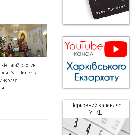
рківський очолив
вечір’я з Литією у
 Миколая
ця
Церковний календар
УГКЦ