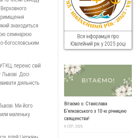
 Верховного
приміщення
 який знаходиться
ою семінарією
Вся інфорамція про
ко-богословським
Ювілейний рік у 2025 році
УГКЦ, переніс свій
 Львові. Досі
звивати діяльність
Вітаємо о. Станіслава
Львові. Ми його
Бʼялковського з 10-ю річницею
вили маленьку
священства!
6 СЕР, 2026
іх дітей Церкви»: