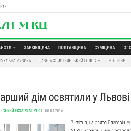
акти
ЬНОТИ
ХАРКІВЩИНА
ПОЛТАВЩИНА
СУМЩИНА
ОГ
ДУХОВНА МУЗИКА
ГАЗЕТА ХРИСТИЯНСЬКИЙ ГОЛОС
МОЛИТВИ
іарший дім освятили у Львові
ІВСЬКИЙ ЕКЗАРХАТ УГКЦ
· 08.04.2016
7 квітня, на свято Благовіщен
УГКЦ Блаженніший Святосла