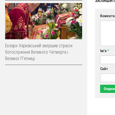
ЗАЛИШИТ
Комента
Екзарх Харківський звершив страсні
Ім’я
*
богослужіння Великого Четверга і
Великої Пʼятниці
Сайт