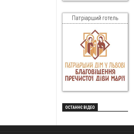
Патріарший готель
ОСТАННЄ ВІДЕО