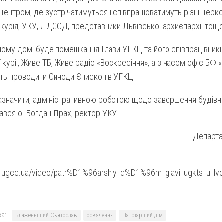
центром, де зустрічатимуться і співпрацюватимуть різні церко
курія, УКУ, ЛДССД, представники Львівської архиєпархії тощо
ому домі буде помешкання Глави УГКЦ та його співпрацівників
 курії, Живе ТБ, Живе радіо «Воскресіння», а з часом офіс БФ 
ть проводити Синоди Єпископів УГКЦ.
азначити, адміністративною роботою щодо завершення будівн
вся о. Богдан Прах, ректор УКУ.
Департа
ws.ugcc.ua/video/patr%D1%96arshiy_d%D1%96m_glavi_ugkts_u
а:
Блаженніший Святослав
освячення
Патріарший дім