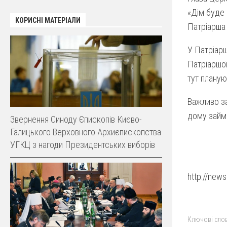
«Дім буде 
КОРИСНІ МАТЕРІАЛИ
Патріарша 
У Патріарш
Патріаршої
тут планую
Важливо з
дому займа
Звернення Синоду Єпископів Києво-
Галицького Верховного Архиєпископства
УГКЦ з нагоди Президентських виборів
http://ne
Ключові слов