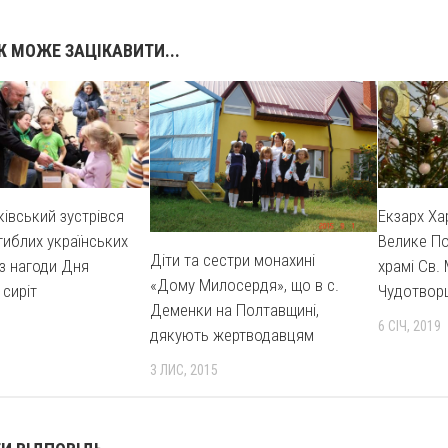
 МОЖЕ ЗАЦІКАВИТИ...
ківський зустрівся
Екзарх Ха
агиблих українських
Велике По
Діти та сестри монахині
 з нагоди Дня
храмі Св.
«Дому Милосердя», що в с.
 сиріт
Чудотвор
Деменки на Полтавщині,
6 СІЧ, 2019
дякують жертводавцям
3 ЛИС, 2015