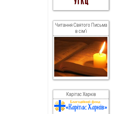
Читання Святого Письма
в сім’ї
Карітас Харків