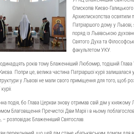
Єпископів Києво-Галицького
Архиєпископства освятили 
Патріаршого дому у Львові,
поряд із Львівською духовн
Святого Духа та Філософсь
факультетом УКУ.
 одинадцять років тому Блаженніший Любомир, тодішній Глава 
Києва. Попри це, велика частина Патріаршої курії залишалася у
труктури у Львові не мали свого приміщення для того, щоб ро
курії.
чна подія, бо Глава Церкви знову отримав свій дім у княжому 
мом Благовіщення Пречистої Діви Марії і в ньому поблагосло
, – розповідає Блаженніший Святослав.
ви переконаний, що цей дім стане «батьківським домом для вс