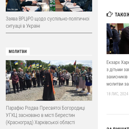
ТАКОЖ
Заява ВРЦіРО щодо суспільно-політичної
ситуації в Україні
МОЛИТВИ
Екзарх Хар
з дітьми з
захисників
молитви за
18 ЛИС, 2024
Парафію Різдва Пресвятої Богородиці
УГКЦ засновано в місті Берестин
(Красноград) Харківської області