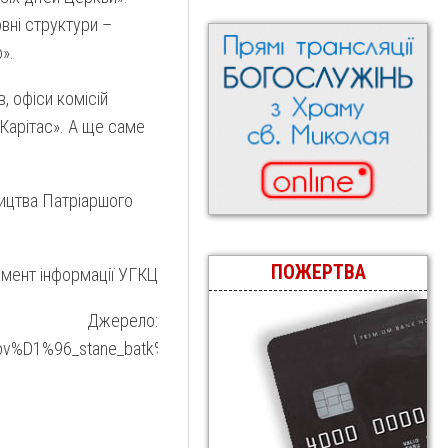
вні структури –
».
, офіси комісій
«Карітас». А ще саме
ицтва Патріаршого
ПОЖЕРТВА
мент інформації УГКЦ
Джерело:
_lvov%D1%96_stane_batk%D1%96vskim_dlya_us%D1%96h_d%D1%96