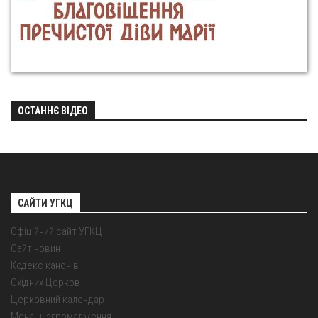
ОСТАННЄ ВІДЕО
САЙТИ УГКЦ
Офіційний сайт УГКЦ
Сайт новин
Кодекс канонів
Східних Церков
Церковний календар
Монаші згромадження