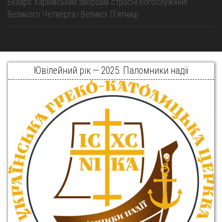
Екзарх Харківський звершив страсні богослужіння
Великого Четверга і Великої Пʼятниці
Ювілейний рік — 2025. Паломники надії