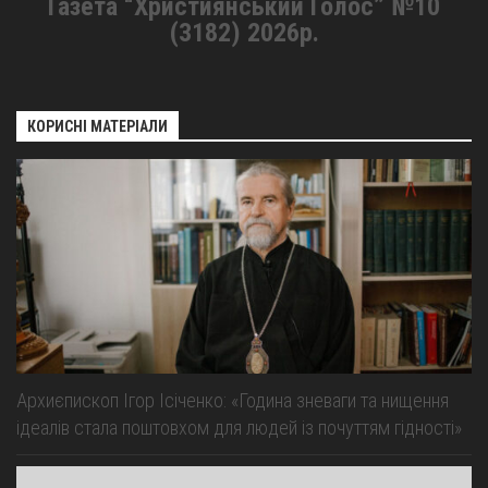
Газета “Християнський Голос” №10
(3182) 2026р.
КОРИСНІ МАТЕРІАЛИ
Архиєпископ Ігор Ісіченко: «Година зневаги та нищення
ідеалів стала поштовхом для людей із почуттям гідності»