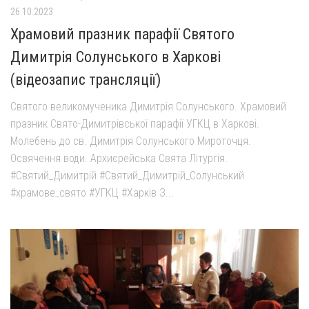
26.10.2023
Храмовий празник парафії Святого
Димитрія Солунського в Харкові
(відеозапис трансляції)
Святого великомученика Димитрія Солунського. Храмовий
празник Свято-Димитрівської парафії УГКЦ в Харкові.
Молебень до св. Димитрія Солунського Мироточця.
Освячення води. Архиєрейська Свята Літургія.
#Святий_Димитрій #Святий_Димитрій_Солунський
#храмове_свято #УГКЦ #Харків З...