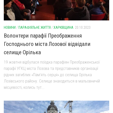
НОВИНИ
/
ПАРАФІЯЛЬНЕ ЖИТТЯ
/
ХАРКІВЩИНА
20.10.2023
Волонтери парафії Преображення
Господнього міста Лозової відвідали
селище Орілька
19 жовтня відбулася поїздка парафіян Преображенської
парафії УГКЦ міста Лозова та представників організації
рідних загиблих «Пам’ять серця» до селища Орілька
Лозівського району. Селище знаходиться в мальовничій
місцевості, колись тут...