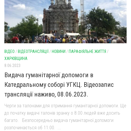
ВІДЕО
/
ВІДЕОТРАНСЛЯЦІЇ
/
НОВИНИ
/
ПАРАФІЯЛЬНЕ ЖИТТЯ
/
ХАРКІВЩИНА
8.06.2023
Видача гуманітарної допомоги в
Катедральному соборі УГКЦ. Відеозапис
трансляції наживо, 08.06.2023.
Черги за талонами для отримання гуманітарної допомоги. Ще
до початку видачі талонів зранку о 8.00 людей вже досить
багато. Безпосередньо видача гуманітарної допомоги
розпочинається об 11.00. ...