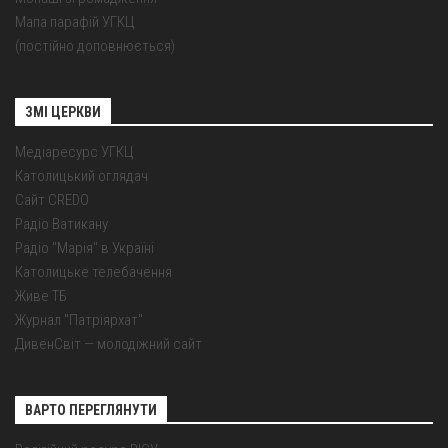
Мапа парафій УГКЦ
(постійно доповнюється)
ЗМІ ЦЕРКВИ
Медіаресурс УГКЦ
Католицький оглядач
Сайт CREDO
Радіо Ватикану
Радіо "Марія" в Україні
Католицьке телебачення
Живе ТБ
Журнал "Патріярхат"
ДивенСвіт — молодіжний сайт
ВАРТО ПЕРЕГЛЯНУТИ