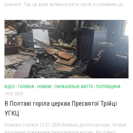
кожного. Так, це дуже велика втрата, проте я сприймаю це,...
Оголошення
Трансляції
ВІДЕО
/
ГОЛОВНА
/
НОВИНИ
/
ПАРАФІЯЛЬНЕ ЖИТТЯ
/
ПОЛТАВЩИНА
14.01.2024
В Полтаві горіла церква Пресвятої Трійці
УГКЦ
Пожежа сталася 13.01.2024 близько десятої вечора. Чотири
відділення пожежників ліквідовували вогонь. Від повної