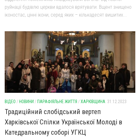
руйнації будівлю церкви вдалося врятувати. Вщент знищено
іконостас, цінні ікони, серед яких – кількадесят вишитих...
ВІДЕО
/
НОВИНИ
/
ПАРАФІЯЛЬНЕ ЖИТТЯ
/
ХАРКІВЩИНА
31.12.2023
Традиційний слобідський вертеп
Харківської Спілки Української Молоді в
Катедральному соборі УГКЦ