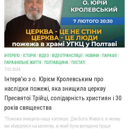
Св. Йосифа ОПДМ
Монастир сестер милосердя Св. Вінкентія. Дім Милосердя
Монастир Успення Пресвятої Богородиці Сестер Чину
Святого Василія Великого
Комісії
Катехитична комісія
ІНТЕРВ'Ю
/
ІСТОРІЯ
/
ВІДЕО
/
ВІДЕОТРАНСЛЯЦІЇ
/
НОВИНИ
/
ПАРАФІЇ
/
Комісія у справах молоді
ПАРАФІЯЛЬНЕ ЖИТТЯ
/
ПОЛТАВЩИНА
/
ПОСТАТІ
Комісія у справах родини
7.02.2024
Комісія з питань душпастирства охорони здоров’я
Інтерв’ю з о. Юрієм Кролевським про
Спільноти
наслідки пожежі, яка знищила церкву
Квіти Слобожанщини
Пресвятої Трійці, солідарність християн і 30
Харківщина
років священства
Полтавщина
“Пожежа знищила нашу каплицю. Дім Бога Живого, в якому
ми збиралися на молитву, в який була вкладена праця
Сумщина