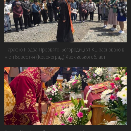
Парафію Різдва Пресвятої Богородиці УГКЦ засновано в
місті Берестин (Красноград) Харківської області