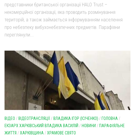
представники британської організації HALO Trust –
некомерційної організації, яка проводить розмінування
територій, а також займається інформуванням населення
про небезпеку вибухонебезпечних предметів. Парафіяни
переглянули...
ВІДЕО
/
ВІДЕОТРАНСЛЯЦІЇ
/
ВЛАДИКА ІГОР (ІСІЧЕНКО)
/
ГОЛОВНА
/
ЕКЗАРХ ХАРКІВСЬКИЙ ВЛАДИКА ВАСИЛІЙ
/
НОВИНИ
/
ПАРАФІЯЛЬНЕ
ЖИТТЯ
/
ХАРКІВЩИНА
/
ХРАМОВЕ СВЯТО