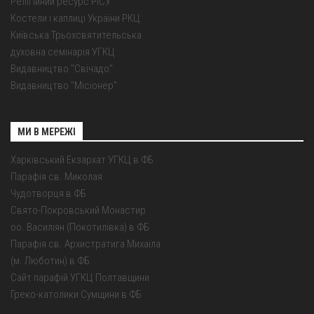
Релігійний ресурс РІСУ
Костели і каплиці України РКЦ
Київська Трьохсвятительська
духовна семінарія УГКЦ
Видавництво "Свічадо"
Видавництво "Місіонер"
МИ В МЕРЕЖІ
Харківський Екзархат УГКЦ в ФБ
Парафія св. Миколая
Чудотворця в ФБ
Свято-Покровський Монастир
оо. Василіян (Покотилівка) в ФБ
Парафія св. Архистратига Михаїла
(м. Люботин) в ФБ
Сайт парафій УГКЦ Полтавщини
Греко-католики Сумщини в ФБ