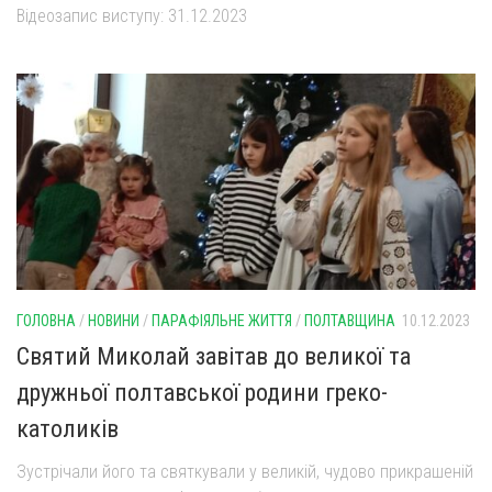
Відеозапис виступу: 31.12.2023
ГОЛОВНА
/
НОВИНИ
/
ПАРАФІЯЛЬНЕ ЖИТТЯ
/
ПОЛТАВЩИНА
10.12.2023
Святий Миколай завітав до великої та
дружньої полтавської родини греко-
католиків
Зустрічали його та святкували у великій, чудово прикрашеній