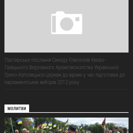
Пастирське послання Синоду Єпископів Києво-
Галицького Верховного Архиєпископства Української
Греко-Католицької Церкви до вірних у час підготовки до
парламентських виборів 2012 року
МОЛИТВИ