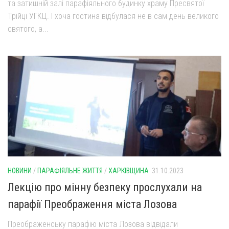
та затишній залі парафіяльного будинку храму Пресвятої
Трійці УГКЦ. І хоча гостина відбулася не в сам день великого
святого, а...
НОВИНИ
/
ПАРАФІЯЛЬНЕ ЖИТТЯ
/
ХАРКІВЩИНА
31.10.2023
Лекцію про мінну безпеку прослухали на
парафії Преображення міста Лозова
Преображенську парафію міста Лозова відвідали