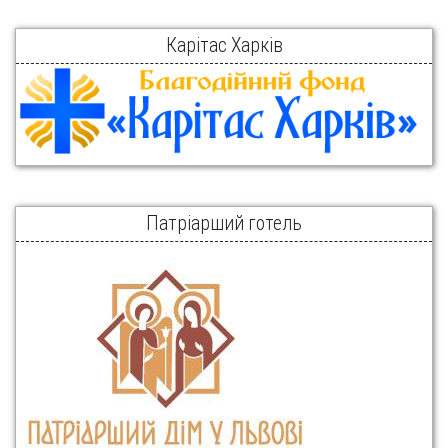
Карітас Харків
Патріарший готель