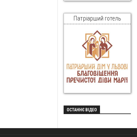
Патріарший готель
ОСТАННЄ ВІДЕО