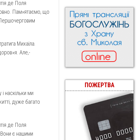
нтія де Поля
ховно. Пам»ятаємо, що
. Першочерговим
ратига Михаїла.
доров»я. Але,-
ПОЖЕРТВА
 і наскільки ми
житті, дуже багато
нтія де Поля
. Вони є нашими