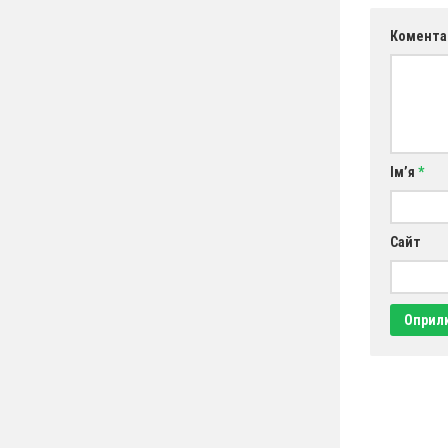
Комента
Ім’я
*
Сайт