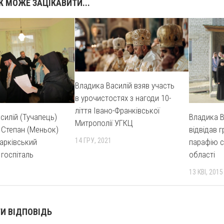
 МОЖЕ ЗАЦІКАВИТИ...
Владика Василій взяв участь
в урочистостях з нагоди 10-
ліття Івано-Франківської
силій (Тучапець)
Владика В
Митрополії УГКЦ
 Степан (Меньок)
відвідав 
14 ГРУ, 2021
Харківський
парафію с
 госпіталь
області
13 КВІ, 2015
И ВІДПОВІДЬ