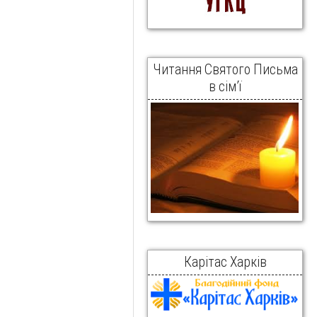
Читання Святого Письма
в сім’ї
Карітас Харків