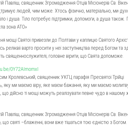
ій Павліш, священник Згромадження Отців Місіонерів Св. Віке
тримує людей, чим може. Хтось фізично, матеріально, ми-ду
іло і душа. Тіло потребує підтримки, допомоги, а душа також
ула зона АТО»
ня мощі Святої привезли до Полтави у каплицю Святого Архіст
ь реліквії варто просити у неї заступництва перед Богом та з
ть священнослужителі, головне вірити, що Свята допоможе.
utu.be/0Y72AImomxI
сим Кролевський, священник УКГЦ парафія Пресвятої Трійці
, яку ми маємо віру, яке маєм бажання, яку ми маємо молитву
е, що дійсно ті мощі можуть реалізувати певне чудо в нашому 
ій Павліш, священник Згромадження Отців Місіонерів Св. Віке
, що святі –блаженні, вони вже тішаться тою єдністю з Богом