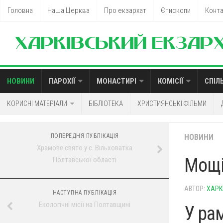
Головна
Наша Церква
Про екзархат
Єпископи
Конт
НОВИНИ
ПАРОХІЇ
МОНАСТИРІ
КОМІСІЇ
СПІЛ
КОРИСНІ МАТЕРІАЛИ
БІБЛІОТЕКА
ХРИСТИЯНСЬКІ ФІЛЬМИ
ПОПЕРЕДНЯ ПУБЛІКАЦІЯ
НОВИНИ
Храмове свято у с. Вільховатка
Мощі
Полтавської області
АВТОР:
ХАРК
НАСТУПНА ПУБЛІКАЦІЯ
Екологічні місії на Полтавщині
У ра