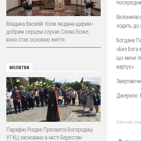
посередник
Вклонилася
Владика Василій: Коли людина щирим і
ходить до 
добрим серцем слухає Слово Боже,
воно стає основою життя
Богдана П
«Без Бога 
що мене пі
вартує»
МОЛИТВИ
Звертаючис
Джерело: ht
Ключові слов
Парафію Різдва Пресвятої Богородиці
УГКЦ засновано в місті Берестин