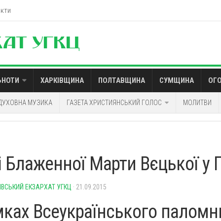
акти
ЬНОТИ
ХАРКІВЩИНА
ПОЛТАВЩИНА
СУМЩИНА
ОГ
ДУХОВНА МУЗИКА
ГАЗЕТА ХРИСТИЯНСЬКИЙ ГОЛОС
МОЛИТВИ
 Блаженної Марти Вєцької у 
ІВСЬКИЙ ЕКЗАРХАТ УГКЦ
· 21.09.2015
мках Всеукраїнського паломн