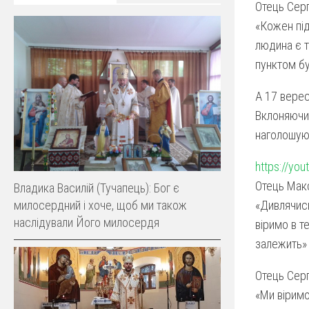
Отець Серг
«Кожен під
людина є т
пунктом б
А 17 верес
Вклоняючис
наголошую
https://yo
Отець Мак
Владика Василій (Тучапець): Бог є
милосердний і хоче, щоб ми також
«Дивлячись
наслідували Його милосердя
віримо в т
залежить»
Отець Серг
«Ми віримо