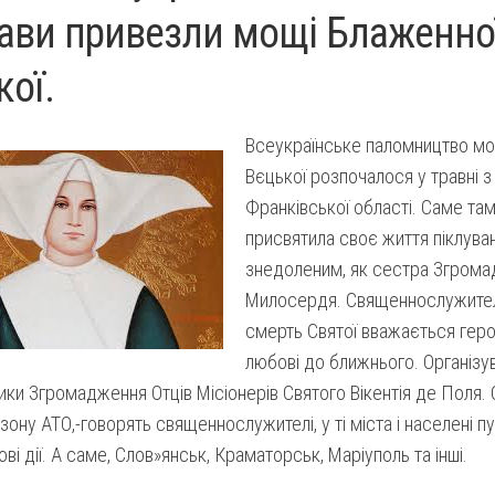
ави привезли мощі Блаженно
кої.
Всеукраїнське паломництво м
Вєцької розпочалося у травні з
Франківської області. Саме там
присвятила своє життя піклува
знедоленим, як сестра Згром
Милосердя. Священнослужителі
смерть Святої вважається гер
любові до ближнього. Організу
ки Згромадження Отців Місіонерів Святого Вікентія де Поля. С
 зону АТО,-говорять священнослужителі, у ті міста і населені п
ові дії. А саме, Слов»янськ, Краматорськ, Маріуполь та інші.