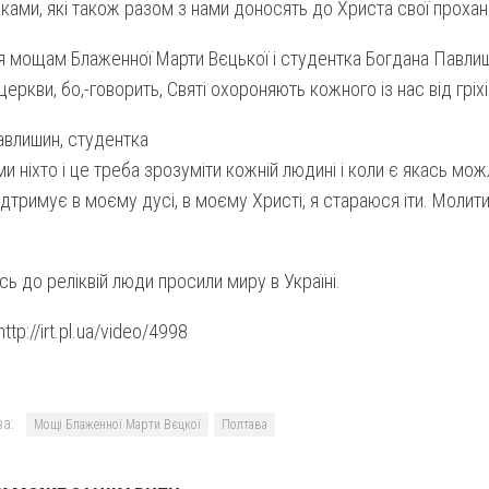
ами, які також разом з нами доносять до Христа свої прохан
 мощам Блаженної Марти Вєцької і студентка Богдана Павлиш
церкви, бо,-говорить, Святі охороняють кожного із нас від гріхі
авлишин, студентка
ми ніхто і це треба зрозуміти кожній людині і коли є якась мож
дтримує в моєму дусі, в моєму Христі, я стараюся іти. Молит
ь до реліквій люди просили миру в Україні.
tp://irt.pl.ua/video/4998
а:
Мощі Блаженної Марти Вєцкої
Полтава