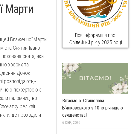
ї Марти
Вся інфорамція про
ощей Блаженної Марти
Ювілейний рік у 2025 році
 міста Снятин Івано-
 похована свята, яка
нню хворих та
адження Дочок
 розповідають,-
оїчною пожертвою з
вали паломництво
Вітаємо о. Станіслава
початку реліквії
Бʼялковського з 10-ю річницею
ункти, де проходили
священства!
6 СЕР, 2026