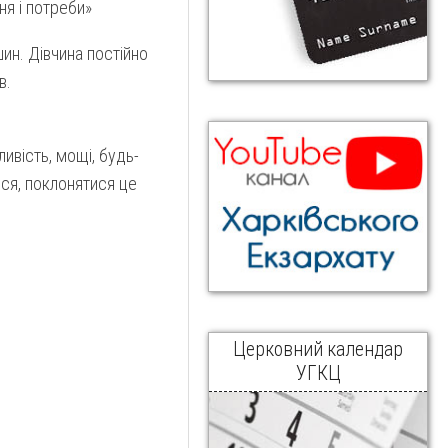
ня і потреби»
ин. Дівчина постійно
в.
ливість, мощі, будь-
ися, поклонятися це
Церковний календар
УГКЦ