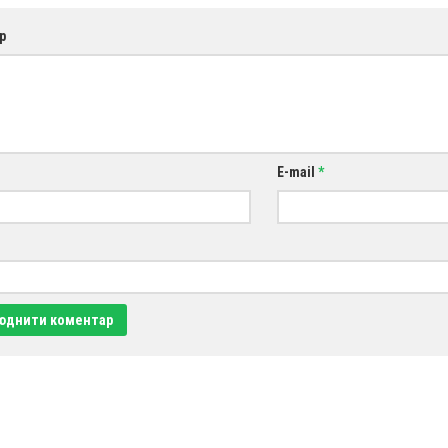
р
E-mail
*