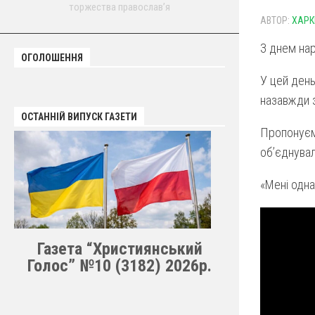
торжества православ’я
АВТОР:
ХАРК
З днем на
ОГОЛОШЕННЯ
У цей день
назавжди з
ОСТАННІЙ ВИПУСК ГАЗЕТИ
Пропонуєм
обʼєднувал
«Мені одна
Газета “Християнський
Голос” №10 (3182) 2026р.