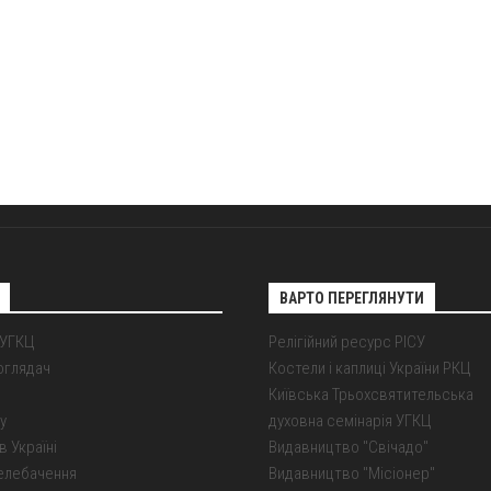
ВАРТО ПЕРЕГЛЯНУТИ
 УГКЦ
Релігійний ресурс РІСУ
оглядач
Костели і каплиці України РКЦ
Київська Трьохсвятительська
у
духовна семінарія УГКЦ
в Україні
Видавництво "Свічадо"
елебачення
Видавництво "Місіонер"