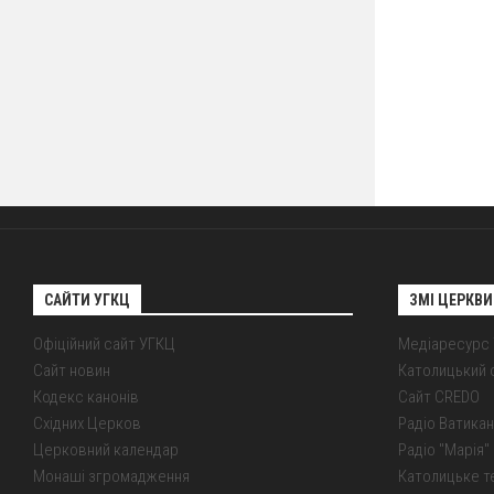
САЙТИ УГКЦ
ЗМІ ЦЕРКВИ
Офіційний сайт УГКЦ
Медіаресурс
Сайт новин
Католицький 
Кодекс канонів
Сайт CREDO
Східних Церков
Радіо Ватикан
Церковний календар
Радіо "Марія" 
Монаші згромадження
Католицьке т