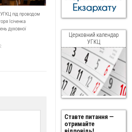
 УГКЦ під проводом
горя Ісіченка
ень духовної
Церковний календар
УГКЦ
2
Ставте питання —
отримайте
відповідь!