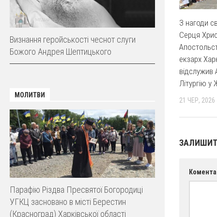
З нагоди с
Серця Христ
Визнання геройськості чеснот слуги
Апостольс
Божого Андрея Шептицького
екзарх Хар
відслужив 
Літургію у 
МОЛИТВИ
21 ЧЕР, 2026
ЗАЛИШИТ
Комента
Парафію Різдва Пресвятої Богородиці
УГКЦ засновано в місті Берестин
(Красноград) Харківської області