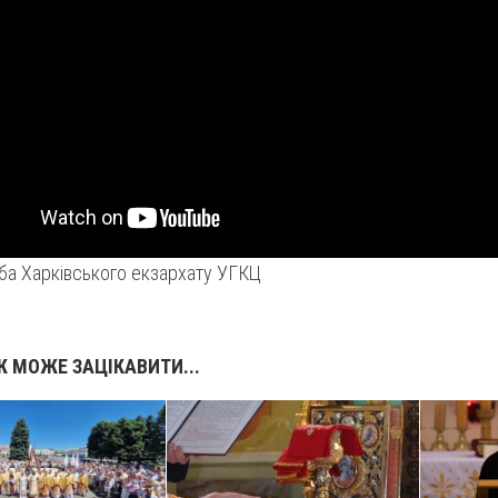
а Харківського екзархату УГКЦ
 МОЖЕ ЗАЦІКАВИТИ...