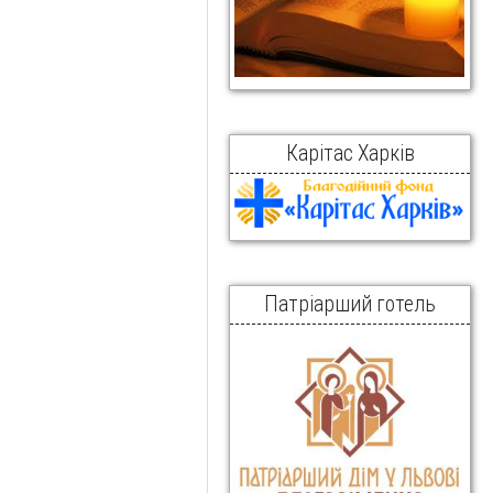
Карітас Харків
Патріарший готель