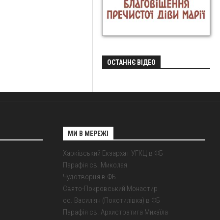
ОСТАННЄ ВІДЕО
МИ В МЕРЕЖІ
Харківський Екзархат УГКЦ в ФБ
Парафія св. Миколая
Чудотворця в ФБ
Свято-Покровський Монастир
оо. Василіян (Покотилівка) в ФБ
Парафія св. Архистратига Михаїла