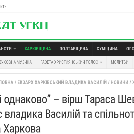
акти
ЬНОТИ
ХАРКІВЩИНА
ПОЛТАВЩИНА
СУМЩИНА
ОГ
ДУХОВНА МУЗИКА
ГАЗЕТА ХРИСТИЯНСЬКИЙ ГОЛОС
МОЛИТВИ
ЛОВНА
/
ЕКЗАРХ ХАРКІВСЬКИЙ ВЛАДИКА ВАСИЛІЙ
/
НОВИНИ
/
і однаково” – вірш Тараса Ше
є владика Василій та спільно
а Харкова