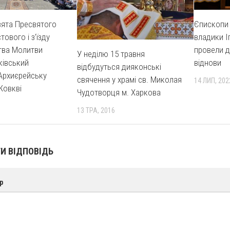
вята Пресвятого
Єпископи
ового і з’їзду
владики І
тва Молитви
провели д
У неділю 15 травня
ківський
віднови
відбудуться дияконські
Архиєрейську
свячення у храмі св. Миколая
14 ЛИП, 202
Жовкві
Чудотворця м. Харкова
13 ТРА, 2016
И ВІДПОВІДЬ
р