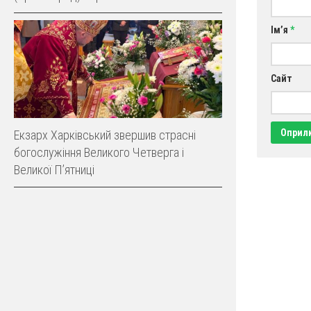
Ім’я
*
Сайт
Екзарх Харківський звершив страсні
богослужіння Великого Четверга і
Великої Пʼятниці