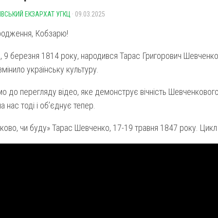
ІВСЬКИЙ ЕКЗАРХАТ УГКЦ
· 09.03.2025
родження, Кобзарю!
, 9 березня 1814 року, народився Тарас Григорович Шевченко
мінило українську культуру.
о до перегляду відео, яке демонструє вічність Шевченкового
а нас тоді і обʼєднує тепер.
ково, чи буду» Тарас Шевченко, 17-19 травня 1847 року. Цикл 