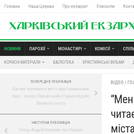
Головна
Наша Церква
Про екзархат
Єпископи
Конт
НОВИНИ
ПАРОХІЇ
МОНАСТИРІ
КОМІСІЇ
СПІЛ
КОРИСНІ МАТЕРІАЛИ
БІБЛІОТЕКА
ХРИСТИЯНСЬКІ ФІЛЬМИ
ПОПЕРЕДНЯ ПУБЛІКАЦІЯ
ВІДЕО
/
ГО
Вагоме значення в житті християнина має
“Мен
віра – екзарх Харківський у Першу неділю
Великого посту
чита
НАСТУПНА ПУБЛІКАЦІЯ
міст
Отець Андрій Насінник про Неділю