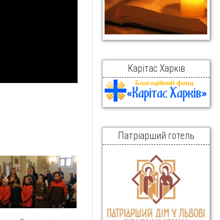
Карітас Харків
Патріарший готель