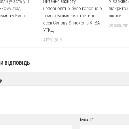
яли участь у ІІ
Питання захисту
У Харківс
кому з’їзді
неповнолітніх було головною
відкрито н
лумба у Києві
темою Вісімдесят третьої
школи
сесії Синоду Єпископів КГВА
28 ЖОВ, 20
УГКЦ
4 ГРУ, 2019
И ВІДПОВІДЬ
р
E-mail
*