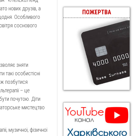
ато нових друзів, а
ПОЖЕРТВА
 щодня. Особливого
повітря соснового
озволяє зняти
и такі особистісні
кож позбутися
льтерапії – це
бути почутою. Діти
ораторське мистецтво
ї, музичної, фізичної