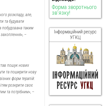
Форма зворотнього
зв'язку!
ого розкладу, але,
ти та будувати
ла побудована таким
Інформаційний ресурс
а захоплення»,
–
УГКЦ
став пошук нових
ути та поширити нову
 різних форм терапій:
 дітям розкрити своє
утим та потрібним»
, –