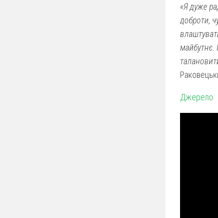
«Я дуже ра
доброти, ч
влаштувати
майбутнє.
талановит
Раковецьк
Джерело