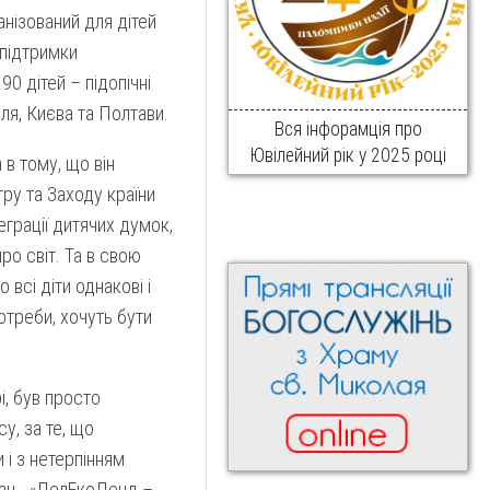
нізований для дітей
 підтримки
0 дітей – підопічні
ля, Києва та Полтави.
Вся інфорамція про
Ювілейний рік у 2025 році
 в тому, що він
тру та Заходу країни
еграції дитячих думок,
про світ. Та в свою
 всі діти однакові і
отреби, хочуть бути
і, був просто
у, за те, що
 і з нетерпінням
гдан. «ЛелЕкоЛенд –