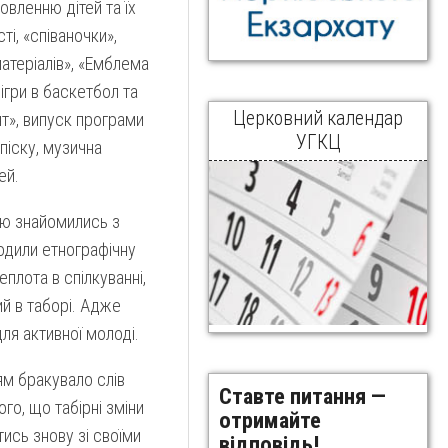
овленню дітей та їх
і, «співаночки»,
матеріалів», «Емблема
 ігри в баскетбол та
Церковний календар
нт», випуск програми
УГКЦ
 піску, музична
ей.
тю знайомились з
одили етнографічну
плота в спілкуванні,
ий в таборі. Адже
ля активної молоді.
тям бракувало слів
Ставте питання —
ого, що табірні зміни
отримайте
тись знову зі своїми
відповідь!