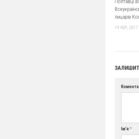
Полтавці вз
Всеукраїнсь
лицарів Ко
19 ЧЕР, 2017
ЗАЛИШИТ
Комента
Ім’я
*