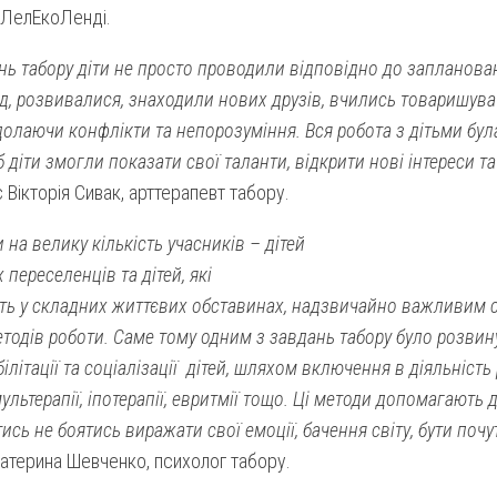
 ЛелЕкоЛенді.
ь табору діти не просто проводили відповідно до запланован
, розвивалися, знаходили нових друзів, вчились товаришува
долаючи конфлікти та непорозуміння. Вся робота з дітьми бу
 діти змогли показати свої таланти, відкрити нові інтереси т
 Вікторія Сивак, арттерапевт табору.
на велику кількість учасників – дітей
переселенців та дітей, які
ть у складних життєвих обставинах, надзвичайно важливим 
тодів роботи. Саме тому одним з завдань табору було розвин
ілітації та соціалізації дітей, шляхом включення в діяльність
 мультерапії, іпотерапії, евритмії тощо. Ці методи допомагають
тись не боятись виражати свої емоції, бачення світу, бути поч
атерина Шевченко, психолог табору.