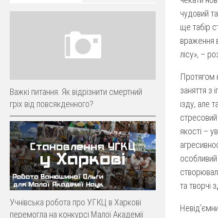
чудовий та
ще табір с
враження в
лісу», – ро
Протягом к
заняття з і
Важкі питання. Як відрізнити смертний
їзду, але 
гріх від повсякденного?
стресовий 
якості – у
агресивнос
особливий 
створювали
та творчі з
Учнівська робота про УГКЦ в Харкові
Невід’ємни
перемогла на конкурсі Малої Академії