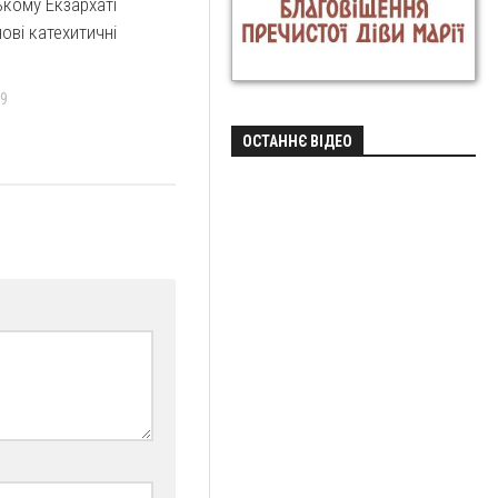
ькому Екзархаті
ові катехитичні
19
ОСТАННЄ ВІДЕО