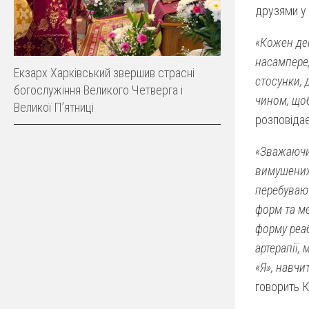
друзями у
«Кожен ден
насамперед
Екзарх Харківський звершив страсні
стосунки, 
богослужіння Великого Четверга і
чином, щоб
Великої Пʼятниці
розповідає
«Зважаючи 
вимушених 
перебуваю
форм та ме
форму реаб
артерапії,
«Я», навчи
говорить К