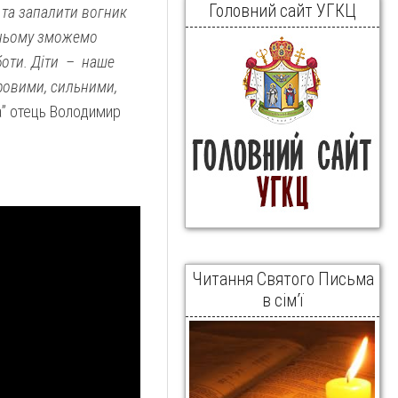
Головний сайт УГКЦ
и та запалити вогник
утньому зможемо
рботи. Діти – наше
ровими, сильними,
а” отець Володимир
Читання Святого Письма
в сім’ї