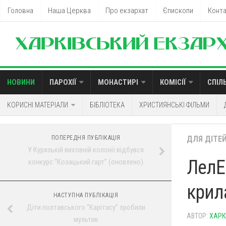
Головна
Наша Церква
Про екзархат
Єпископи
Конт
НОВИНИ
ПАРОХІЇ
МОНАСТИРІ
КОМІСІЇ
СПІЛ
КОРИСНІ МАТЕРІАЛИ
БІБЛІОТЕКА
ХРИСТИЯНСЬКІ ФІЛЬМИ
ПОПЕРЕДНЯ ПУБЛІКАЦІЯ
ДЛЯ ДІТЕ
У Курязькій виховній колонії відбувся
ЛелЕ
конкурс “Козацький гарт” (оновлено)
крил
НАСТУПНА ПУБЛІКАЦІЯ
Діти полтавського “Карітасу” зробили
АВТОР:
ХАРК
мультик