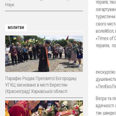
терапії, т
Наук
загартуван
туристичні
свого міст
МОЛИТВИ
волейбол, 
«Times of 
терапія, п
екскурсію 
Парафію Різдва Пресвятої Богородиці
душевність
УГКЦ засновано в місті Берестин
«ЛелЕкоЛен
(Красноград) Харківської області
Ватра та п
вдячності 
так швидко