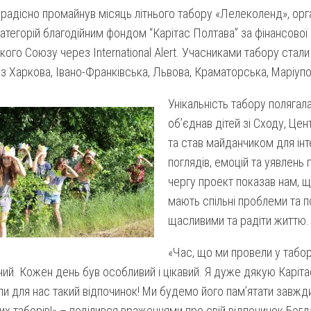
радісно промайнув місяць літнього табору «Лелеколенд», орга
категорій благодійним фондом “Карітас Полтава” за фінансової
ого Союзу через International Alert. Учасниками табору стали 9
” з Харкова, Івано-Франківська, Львова, Краматорська, Маріупо
Унікальність табору полягала
об’єднав дітей зі Сходу, Цен
та став майданчиком для інт
поглядів, емоцій та уявлень 
чергу проект показав нам, що
мають спільні проблеми та п
щасливими та радіти життю.
«Час, що ми провели у табор
ий. Кожен день був особливий і цікавий. Я дуже дякую Карітас
ли для нас такий відпочинок! Ми будемо його пам’ятати завжди
их таборів!» – поділився враженнями про свій відпочинок Бо