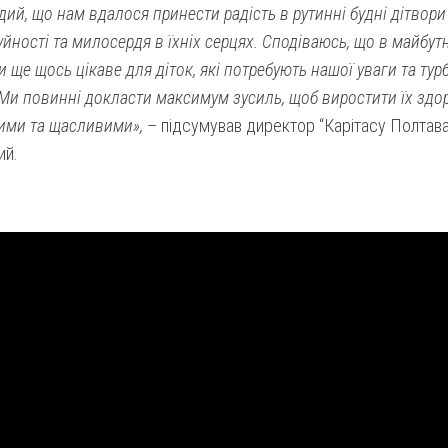
дий, що нам вдалося принести радість в рутинні будні дітвор
уйності та милосердя в їхніх серцях. Сподіваюсь, що в майб
 ще щось цікаве для діток, які потребують нашої уваги та ту
 Ми повинні докласти максимум зусиль, щоб виростити їх здо
ими та щасливими»,
– підсумував директор “Карітасу Полтав
ий.