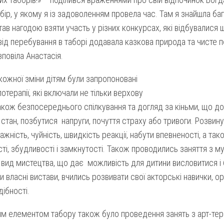
бір, у якому я із задоволенням провела час. Там я знайшла баг
тав нагодою взяти участь у різних конкурсах, які відбувалися
ід перебування в таборі додавала казкова природа та чисте 
зповіла Анастасія.
ожної зміни дітям були запропоновані
потерапії, які включали не тільки верхову
також безпосереднього спілкування та догляд за кіньми, що д
стан, позбутися напруги, почуття страху або тривоги. Розвинут
важність, чуйність, швидкість реакції, набути впевненості, а та
ті, збудливості і замкнутості. Також проводились заняття з му
вид мистецтва, що дає можливість для дитини висловитися і 
 власні вистави, вчились розвивати свої акторські навички, 
дібності.
м елементом табору також було проведення занять з арт-терапі