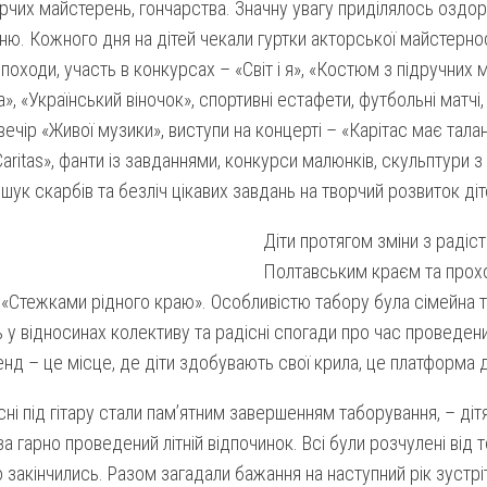
ворчих майстерень, гончарства. Значну увагу приділялось оздор
ню. Кожного дня на дітей чекали гуртки акторської майстерност
 походи, участь в конкурсах – «Світ і я», «Костюм з підручних 
а», «Український віночок», спортивні естафети, футбольні матчі,
вечір «Живої музики», виступи на концерті – «Карітас має тала
Caritas», фанти із завданнями, конкурси малюнків, скульптури з
ошук скарбів та безліч цікавих завдань на творчий розвиток діт
Діти протягом зміни з радіс
Полтавським краєм та прох
«Стежками рідного краю». Особливістю табору була сімейна те
 у відносинах колективу та радісні спогади про час проведен
д – це місце, де діти здобувають свої крила, це платформа д
існі під гітару стали пам’ятним завершенням таборування, – ді
за гарно проведений літній відпочинок. Всі були розчулені від т
 закінчились. Разом загадали бажання на наступний рік зустрі