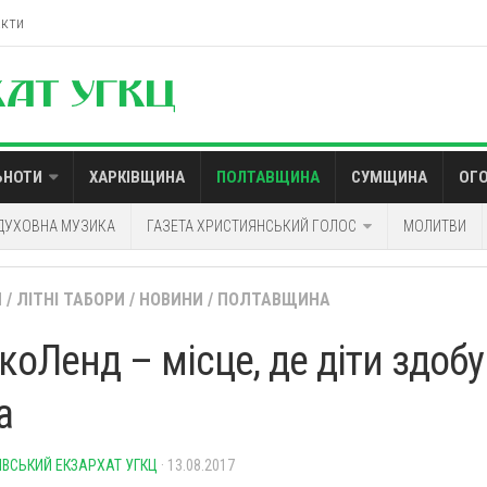
акти
ЬНОТИ
ХАРКІВЩИНА
ПОЛТАВЩИНА
СУМЩИНА
ОГ
ДУХОВНА МУЗИКА
ГАЗЕТА ХРИСТИЯНСЬКИЙ ГОЛОС
МОЛИТВИ
Й
/
ЛІТНІ ТАБОРИ
/
НОВИНИ
/
ПОЛТАВЩИНА
коЛенд – місце, де діти здоб
а
ІВСЬКИЙ ЕКЗАРХАТ УГКЦ
· 13.08.2017