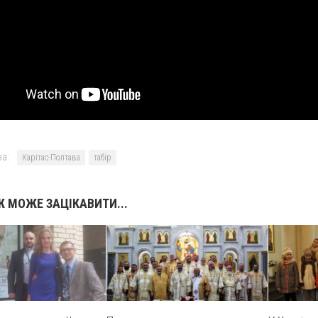
а:
Карітас-Полтава
табір
 МОЖЕ ЗАЦІКАВИТИ...