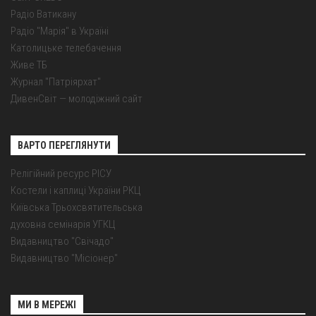
Радіо Ватикану
Радіо "Марія" в Україні
Католицьке телебачення
Живе ТБ
Журнал "Патріярхат"
ДивенСвіт — молодіжний сайт
ВАРТО ПЕРЕГЛЯНУТИ
Релігійний ресурс РІСУ
Костели і каплиці України РКЦ
Київська Трьохсвятительська
духовна семінарія УГКЦ
Видавництво "Свічадо"
Видавництво "Місіонер"
МИ В МЕРЕЖІ