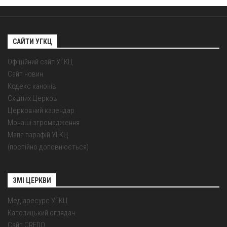
САЙТИ УГКЦ
Офіційний сайт УГКЦ
Сайт новин
Кодекс канонів
Східних Церков
Церковний календар
Монаші згромадження
Мапа парафій УГКЦ
(постійно доповнюється)
ЗМІ ЦЕРКВИ
Медіаресурс УГКЦ
Католицький оглядач
Сайт CREDO