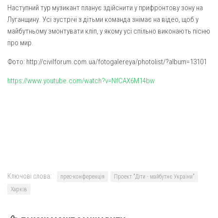
Вознесіння ГНІХ (с. Витівка)
Наступний тур музикант планує здійснити у прифронтову зону на
Вознесіння Господнього (м. Кобеляки)
Луганщину. Усі зустрічі з дітьми команда знімає на відео, щоб у
майбутньому змонтувати кліп, у якому усі спільно виконають пісню
Пророка Іллі (смт. Білики)
про мир.
Різдва Пресвятої Богородиці (с. Вільховатка)
Фото: http://civilforum.com.ua/fotogalereya/photolist/?album=13101
Св. Апостола Андрія Первозванного (с. Засулля)
https://www.youtube.com/watch?v=NfCAX6M14bw
Св. Миколая (с. Деменки)
Успіння Пресвятої Богородиці (м. Кременчук)
Успіння Пресвятої Богородиці (м. Лубни)
Парохії Сумської області
Введення в храм Богородиці (м. Суми)
Матері Божої Неустанної Помочі (м. Охтирка)
Ключові слова:
прес-конференція
Проект "Діти - майбутнє України"
Монастирі
Харків
Свято-Покровський монастир оо Василіян
Свято-Івано-Павлівський монастир сестер Згромадження