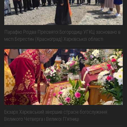
Парафію Різдва Пресвятої Богородиці УГКЦ засновано в
місті Берестин (Красноград) Харківської області
Екзарх Харківський звершив страсні богослужіння
Великого Четверга і Великої Пʼятниці