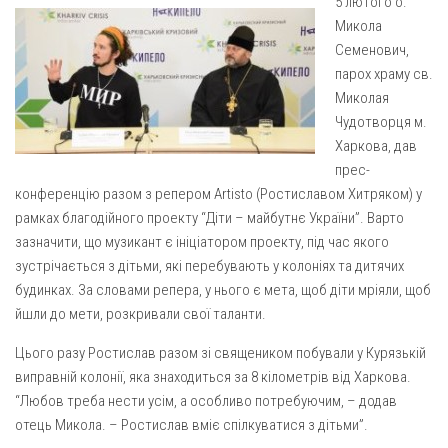
5 лютого о.
Газета Християнський голос
Архистратига Михаїла (м. Люботин)
Микола
Покрови Пресвятої Богородиці (с. Вільча)
Надруковані числа
Семенович,
парох храму св.
Преображенська парафія (м. Лозова)
Молитви
Миколая
Парафія Благовіщення Пресвятої Богородиці (смт
Галерея
Чудотворця м.
Золочів)
Харкова, дав
Рух pro-life
Парафія Різдва Пресвятої Богородиці м. Берестин
прес-
(Красноград)
конференцію разом з репером Аrtisto (Ростиславом Хитряком) у
рамках благодійного проекту “Діти – майбутнє України”. Варто
Парохії Полтавської області
зазначити, що музикант є ініціатором проекту, під час якого
Пресвятої Трійці (м. Полтава)
зустрічається з дітьми, які перебувають у колоніях та дитячих
Всіх Святих українського народу (м. Полтава)
будинках. За словами репера, у нього є мета, щоб діти мріяли, щоб
йшли до мети, розкривали свої таланти.
Свято-Юріївська парафія (м. Полтава)
Архистратига Михаїла (с. Пригарівка)
Цього разу Ростислав разом зі священиком побували у Курязькій
виправній колонії, яка знаходиться за 8 кілометрів від Харкова.
Благовіщення Пресвятої Богородиці (с. Шевченки)
“Любов треба нести усім, а особливо потребуючим, – додав
Введення у храм Пресвятої Богородиці (с. Дашківка)
отець Микола. – Ростислав вміє спілкуватися з дітьми”.