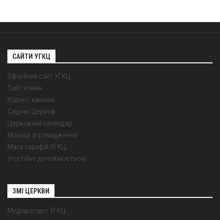
САЙТИ УГКЦ
Офіційний сайт УГКЦ
Сайт новин
Кодекс канонів
Східних Церков
Церковний календар
Монаші згромадження
Мапа парафій УГКЦ
(постійно доповнюється)
ЗМІ ЦЕРКВИ
Медіаресурс УГКЦ