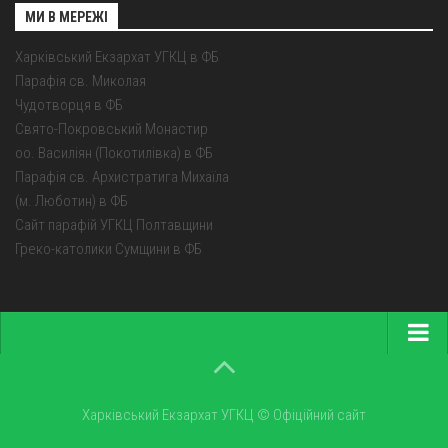
МИ В МЕРЕЖІ
Харківський Екзархат УГКЦ в ФБ
Парафія св. Миколая
Чудотворця в ФБ
Свято-Покровський Монастир
оо. Василіян (Покотилівка) в ФБ
Парафія св. Архистратига Михаїла
(м. Люботин) в ФБ
Сайт парафій УГКЦ Полтавщини
Греко-католики Сумщини в ФБ
Головна
Про екзархат
Харківський Екзархат УГКЦ © Офіційний сайт
Парохії