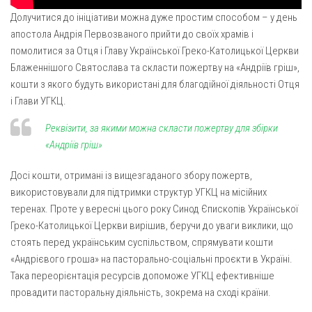
Св. Йосифа ОПДМ
Долучитися до ініціативи можна дуже простим способом – у день
Монастир сестер милосердя Св. Вінкентія. Дім Милосердя
апостола Андрія Первозваного прийти до своїх храмів і
помолитися за Отця і Главу Української Греко-Католицької Церкви
Монастир Успення Пресвятої Богородиці Сестер Чину
Святого Василія Великого
Блаженнішого Святослава та скласти пожертву на «Андріїв гріш»,
кошти з якого будуть використані для благодійної діяльності Отця
Комісії
і Глави УГКЦ.
Катехитична комісія
Реквізити, за якими можна скласти пожертву для збірки
Комісія у справах молоді
«Андріїв гріш»
Комісія у справах родини
Досі кошти, отримані із вищезгаданого збору пожертв,
Комісія з питань душпастирства охорони здоров’я
використовували для підтримки структур УГКЦ на місійних
Спільноти
теренах. Проте у вересні цього року Синод Єпископів Української
Греко-Католицької Церкви вирішив, беручи до уваги виклики, що
Квіти Слобожанщини
стоять перед українським суспільством, спрямувати кошти
Харківщина
«Андрієвого гроша» на пасторально-соціальні проєкти в Україні.
Така переорієнтація ресурсів допоможе УГКЦ ефективніше
Полтавщина
провадити пасторальну діяльність, зокрема на сході країни.
Сумщина