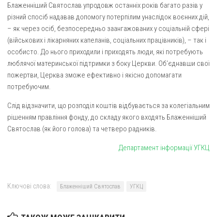
Блаженніший Святослав упродовж останніх років багато разів у
Оголошення
різний спосіб надавав допомогу потерпілим унаслідок воєнних дій,
– як через осіб, безпосередньо заангажованих у соціальній сфері
Трансляції
(військових і лікарняних капеланів, соціальних працівників), – так і
особисто. До нього приходили і приходять люди, які потребують
люблячої материнської підтримки з боку Церкви. Об’єднавши свої
пожертви, Церква зможе ефективно і якісно допомагати
потребуючим.
Слід відзначити, що розподіл коштів відбувається за колегіальним
рішенням правління фонду, до складу якого входять Блаженніший
Святослав (як його голова) та четверо радників.
Департамент інформації УГКЦ
Ключові слова:
Блаженніший Святослав
УГКЦ