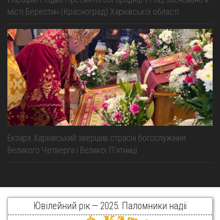
місті Берестин (Красноград) Харківської області
Екзарх Харківський звершив страсні богослужіння
Великого Четверга і Великої Пʼятниці
Ювілейний рік — 2025. Паломники надії