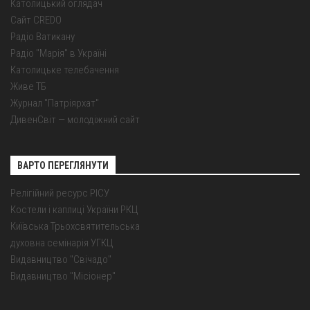
Католицький оглядач
Сайт CREDO
Радіо Ватикану
Радіо "Марія" в Україні
Католицьке телебачення
Живе ТБ
Журнал "Патріярхат"
ДивенСвіт — молодіжний сайт
ВАРТО ПЕРЕГЛЯНУТИ
Релігійний ресурс РІСУ
Костели і каплиці України РКЦ
Київська Трьохсвятительська
духовна семінарія УГКЦ
Видавництво "Свічадо"
Видавництво "Місіонер"