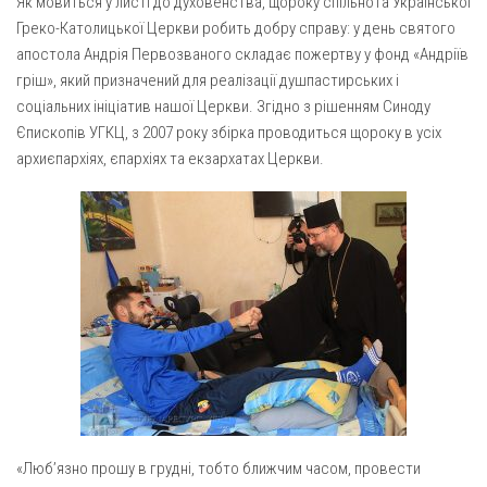
Як мовиться у листі до духовенства, щороку спільнота Української
Газета Християнський голос
Архистратига Михаїла (м. Люботин)
Греко-Католицької Церкви робить добру справу: у день святого
Покрови Пресвятої Богородиці (с. Вільча)
Надруковані числа
апостола Андрія Первозваного складає пожертву у фонд «Андріїв
гріш», який призначений для реалізації душпастирських і
Преображенська парафія (м. Лозова)
Молитви
соціальних ініціатив нашої Церкви. Згідно з рішенням Синоду
Парафія Благовіщення Пресвятої Богородиці (смт
Галерея
Єпископів УГКЦ, з 2007 року збірка проводиться щороку в усіх
Золочів)
архиєпархіях, єпархіях та екзархатах Церкви.
Рух pro-life
Парафія Різдва Пресвятої Богородиці м. Берестин
(Красноград)
Парохії Полтавської області
Пресвятої Трійці (м. Полтава)
Всіх Святих українського народу (м. Полтава)
Свято-Юріївська парафія (м. Полтава)
Архистратига Михаїла (с. Пригарівка)
Благовіщення Пресвятої Богородиці (с. Шевченки)
Введення у храм Пресвятої Богородиці (с. Дашківка)
«Люб’язно прошу в грудні, тобто ближчим часом, провести