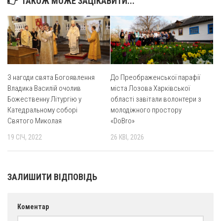
ТАКОЖ МОЖЕ ЗАЦІКАВИТИ...
З нагоди свята Богоявлення
До Преображенської парафії
Владика Василій очолив
міста Лозова Харківської
Божественну Літургію у
області завітали волонтери з
Катедральному соборі
молодіжного простору
Святого Миколая
«DoBro»
19 СІЧ, 2022
26 КВІ, 2026
ЗАЛИШИТИ ВІДПОВІДЬ
Коментар