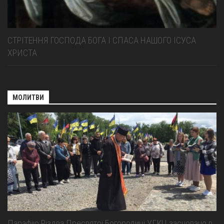
СТРІТЕННЯ ГОСПОДА БОГА І СПАСА НАШОГО ІСУСА
ХРИСТА
МОЛИТВИ
Парафію Різдва Пресвятої Богородиці УГКЦ засновано в