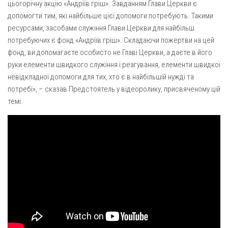
Вознесіння ГНІХ (с. Витівка)
цьогорічну акцію «Андріїв гріш». Завданням Глави Церкви є
допомогти тим, які найбільше цієї допомоги потребують. Такими
Вознесіння Господнього (м. Кобеляки)
ресурсами, засобами служіння Глави Церкви для найбільш
Пророка Іллі (смт. Білики)
потребуючих є фонд «Андріїв гріш». Складаючи пожертви на цей
Різдва Пресвятої Богородиці (с. Вільховатка)
фонд, ви допомагаєте особисто не Главі Церкви, а даєте в його
руки елементи швидкого служіння і реагування, елементи швидкої
Св. Апостола Андрія Первозванного (с. Засулля)
невідкладної допомоги для тих, хто є в найбільшій нужді та
Св. Миколая (с. Деменки)
потребі», – сказав Предстоятель у відеоролику, присвяченому цій
темі.
Успіння Пресвятої Богородиці (м. Кременчук)
Успіння Пресвятої Богородиці (м. Лубни)
Парохії Сумської області
Введення в храм Богородиці (м. Суми)
Матері Божої Неустанної Помочі (м. Охтирка)
Монастирі
Свято-Покровський монастир оо Василіян
Свято-Івано-Павлівський монастир сестер Згромадження