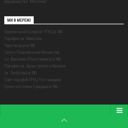
Видавництво "Місіонер"
МИ В МЕРЕЖІ
Харківський Екзархат УГКЦ в ФБ
Парафія св. Миколая
Чудотворця в ФБ
Свято-Покровський Монастир
оо. Василіян (Покотилівка) в ФБ
Парафія св. Архистратига Михаїла
(м. Люботин) в ФБ
Сайт парафій УГКЦ Полтавщини
Греко-католики Сумщини в ФБ
Головна