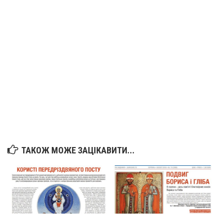
Вознесіння ГНІХ (с. Витівка)
Вознесіння Господнього (м. Кобеляки)
Пророка Іллі (смт. Білики)
Різдва Пресвятої Богородиці (с. Вільховатка)
Св. Апостола Андрія Первозванного (с. Засулля)
Св. Миколая (с. Деменки)
Успіння Пресвятої Богородиці (м. Кременчук)
Успіння Пресвятої Богородиці (м. Лубни)
Парохії Сумської області
Введення в храм Богородиці (м. Суми)
ТАКОЖ МОЖЕ ЗАЦІКАВИТИ...
Матері Божої Неустанної Помочі (м. Охтирка)
Монастирі
Свято-Покровський монастир оо Василіян
Свято-Івано-Павлівський монастир сестер Згромадження