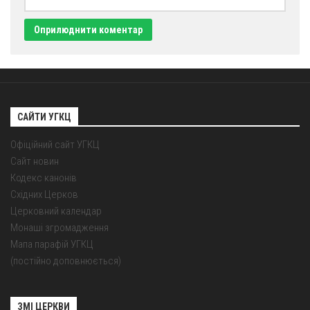
Оголошення
Трансляції
САЙТИ УГКЦ
Офіційний сайт УГКЦ
Сайт новин
Кодекс канонів
Східних Церков
Церковний календар
Монаші згромадження
Мапа парафій УГКЦ
(постійно доповнюється)
ЗМІ ЦЕРКВИ