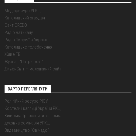
Медіаресурс УГКЦ
Католицький оглядач
Сайт CREDO
Радіо Ватикану
Радіо "Марія" в Україні
Католицьке телебачення
Живе ТБ
Журнал "Патріярхат"
ДивенСвіт — молодіжний сайт
ВАРТО ПЕРЕГЛЯНУТИ
Релігійний ресурс РІСУ
Костели і каплиці України РКЦ
Київська Трьохсвятительська
духовна семінарія УГКЦ
Видавництво "Свічадо"