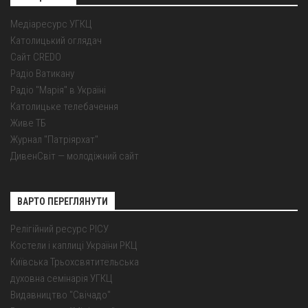
Медіаресурс УГКЦ
Католицький оглядач
Сайт CREDO
Радіо Ватикану
Радіо "Марія" в Україні
Католицьке телебачення
Живе ТБ
Журнал "Патріярхат"
ДивенСвіт — молодіжний сайт
ВАРТО ПЕРЕГЛЯНУТИ
Релігійний ресурс РІСУ
Костели і каплиці України РКЦ
Київська Трьохсвятительська
духовна семінарія УГКЦ
Видавництво "Свічадо"