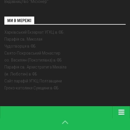
Видавництво "Місіонер"
МИ В МЕРЕЖІ
Харківський Екзархат УГКЦ в ФБ
Парафія св. Миколая
Чудотворця в ФБ
Свято-Покровський Монастир
оо. Василіян (Покотилівка) в ФБ
Парафія св. Архистратига Михаїла
(м. Люботин) в ФБ
Сайт парафій УГКЦ Полтавщини
Греко-католики Сумщини в ФБ
Головна