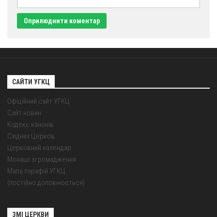
Оголошення
Трансляції
САЙТИ УГКЦ
Офіційний сайт УГКЦ
Сайт новин
Кодекс канонів
Східних Церков
Церковний календар
Монаші згромадження
Мапа парафій УГКЦ
(постійно доповнюється)
ЗМІ ЦЕРКВИ