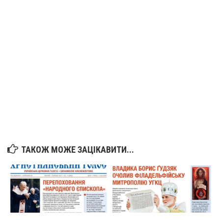
Вознесіння ГНІХ (с. Витівка)
Вознесіння Господнього (м. Кобеляки)
Пророка Іллі (смт. Білики)
Різдва Пресвятої Богородиці (с. Вільховатка)
Св. Апостола Андрія Первозванного (с. Засулля)
Св. Миколая (с. Деменки)
Успіння Пресвятої Богородиці (м. Кременчук)
Успіння Пресвятої Богородиці (м. Лубни)
Парохії Сумської області
Введення в храм Богородиці (м. Суми)
ТАКОЖ МОЖЕ ЗАЦІКАВИТИ...
Матері Божої Неустанної Помочі (м. Охтирка)
Монастирі
Свято-Покровський монастир оо Василіян
Свято-Івано-Павлівський монастир сестер Згромадження