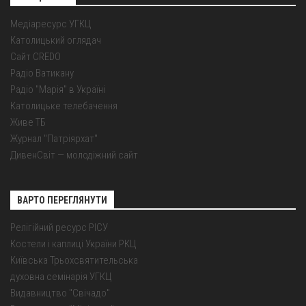
Медіаресурс УГКЦ
Католицький оглядач
Сайт CREDO
Радіо Ватикану
Радіо "Марія" в Україні
Католицьке телебачення
Живе ТБ
Журнал "Патріярхат"
ДивенСвіт — молодіжний сайт
ВАРТО ПЕРЕГЛЯНУТИ
Релігійний ресурс РІСУ
Костели і каплиці України РКЦ
Київська Трьохсвятительська
духовна семінарія УГКЦ
Видавництво "Свічадо"