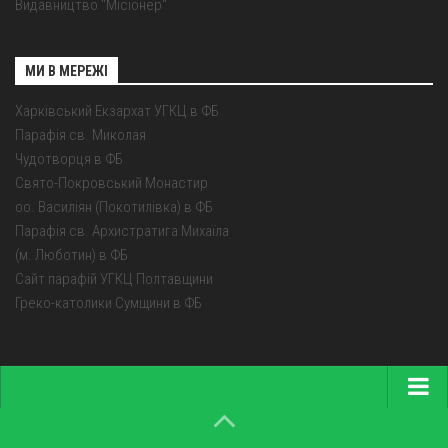
Видавництво "Місіонер"
МИ В МЕРЕЖІ
Харківський Екзархат УГКЦ в ФБ
Парафія св. Миколая
Чудотворця в ФБ
Свято-Покровський Монастир
оо. Василіян (Покотилівка) в ФБ
Парафія св. Архистратига Михаїла
(м. Люботин) в ФБ
Сайт парафій УГКЦ Полтавщини
Греко-католики Сумщини в ФБ
Головна