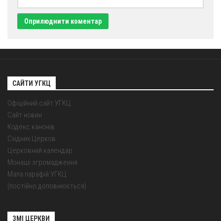
Оголошення
Трансляції
САЙТИ УГКЦ
Офіційний сайт УГКЦ
Сайт новин
Кодекс канонів
Східних Церков
Церковний календар
Монаші згромадження
Мапа парафій УГКЦ
(постійно доповнюється)
ЗМІ ЦЕРКВИ