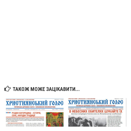
Вознесіння ГНІХ (с. Витівка)
Вознесіння Господнього (м. Кобеляки)
Пророка Іллі (смт. Білики)
Різдва Пресвятої Богородиці (с. Вільховатка)
Св. Апостола Андрія Первозванного (с. Засулля)
Св. Миколая (с. Деменки)
Успіння Пресвятої Богородиці (м. Кременчук)
Успіння Пресвятої Богородиці (м. Лубни)
Парохії Сумської області
Введення в храм Богородиці (м. Суми)
ТАКОЖ МОЖЕ ЗАЦІКАВИТИ...
Матері Божої Неустанної Помочі (м. Охтирка)
Монастирі
Свято-Покровський монастир оо Василіян
Свято-Івано-Павлівський монастир сестер Згромадження