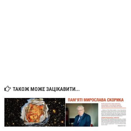
Вознесіння ГНІХ (с. Витівка)
Вознесіння Господнього (м. Кобеляки)
Пророка Іллі (смт. Білики)
Різдва Пресвятої Богородиці (с. Вільховатка)
Св. Апостола Андрія Первозванного (с. Засулля)
Св. Миколая (с. Деменки)
Успіння Пресвятої Богородиці (м. Кременчук)
Успіння Пресвятої Богородиці (м. Лубни)
Парохії Сумської області
Введення в храм Богородиці (м. Суми)
ТАКОЖ МОЖЕ ЗАЦІКАВИТИ...
Матері Божої Неустанної Помочі (м. Охтирка)
Монастирі
Свято-Покровський монастир оо Василіян
Свято-Івано-Павлівський монастир сестер Згромадження