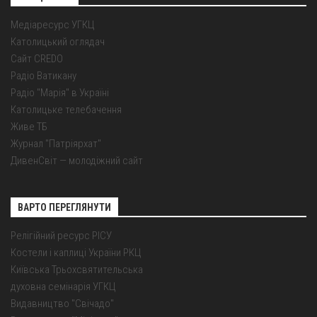
Медіаресурс УГКЦ
Католицький оглядач
Сайт CREDO
Радіо Ватикану
Радіо "Марія" в Україні
Католицьке телебачення
Живе ТБ
Журнал "Патріярхат"
ДивенСвіт — молодіжний сайт
ВАРТО ПЕРЕГЛЯНУТИ
Релігійний ресурс РІСУ
Костели і каплиці України РКЦ
Київська Трьохсвятительська
духовна семінарія УГКЦ
Видавництво "Свічадо"