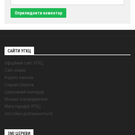
Оголошення
Трансляції
САЙТИ УГКЦ
Офіційний сайт УГКЦ
Сайт новин
Кодекс канонів
Східних Церков
Церковний календар
Монаші згромадження
Мапа парафій УГКЦ
(постійно доповнюється)
ЗМІ ЦЕРКВИ