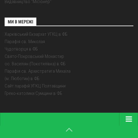
Видавництво "Місіонер"
МИ В МЕРЕЖІ
Харківський Екзархат УГКЦ в ФБ
Парафія св. Миколая
Чудотворця в ФБ
Свято-Покровський Монастир
оо. Василіян (Покотилівка) в ФБ
Парафія св. Архистратига Михаїла
(м. Люботин) в ФБ
Сайт парафій УГКЦ Полтавщини
Греко-католики Сумщини в ФБ
Головна