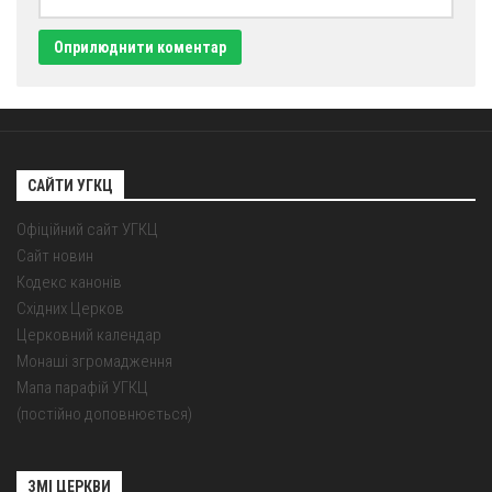
Оголошення
Трансляції
САЙТИ УГКЦ
Офіційний сайт УГКЦ
Сайт новин
Кодекс канонів
Східних Церков
Церковний календар
Монаші згромадження
Мапа парафій УГКЦ
(постійно доповнюється)
ЗМІ ЦЕРКВИ