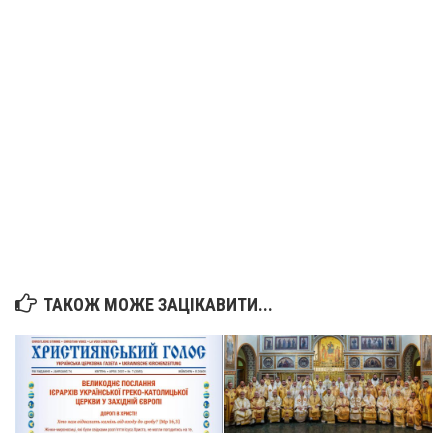
Вознесіння ГНІХ (с. Витівка)
Вознесіння Господнього (м. Кобеляки)
Пророка Іллі (смт. Білики)
Різдва Пресвятої Богородиці (с. Вільховатка)
Св. Апостола Андрія Первозванного (с. Засулля)
Св. Миколая (с. Деменки)
Успіння Пресвятої Богородиці (м. Кременчук)
Успіння Пресвятої Богородиці (м. Лубни)
Парохії Сумської області
Введення в храм Богородиці (м. Суми)
ТАКОЖ МОЖЕ ЗАЦІКАВИТИ...
Матері Божої Неустанної Помочі (м. Охтирка)
Монастирі
Свято-Покровський монастир оо Василіян
Свято-Івано-Павлівський монастир сестер Згромадження