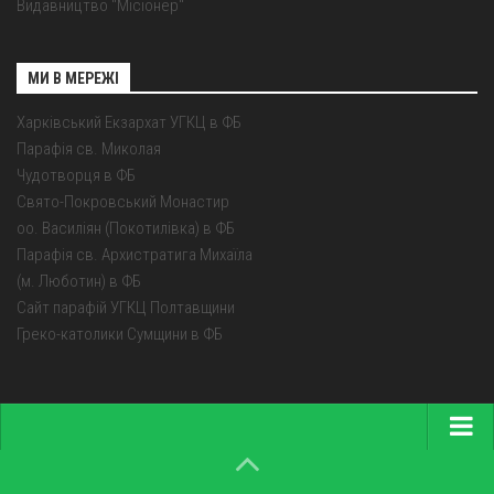
Видавництво "Місіонер"
МИ В МЕРЕЖІ
Харківський Екзархат УГКЦ в ФБ
Парафія св. Миколая
Чудотворця в ФБ
Свято-Покровський Монастир
оо. Василіян (Покотилівка) в ФБ
Парафія св. Архистратига Михаїла
(м. Люботин) в ФБ
Сайт парафій УГКЦ Полтавщини
Греко-католики Сумщини в ФБ
Головна