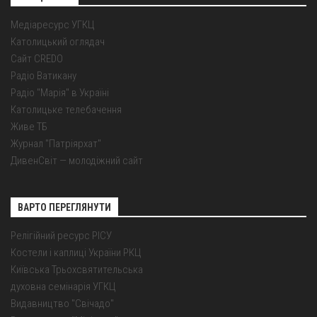
Медіаресурс УГКЦ
Католицький оглядач
Сайт CREDO
Радіо Ватикану
Радіо "Марія" в Україні
Католицьке телебачення
Живе ТБ
Журнал "Патріярхат"
ДивенСвіт — молодіжний сайт
ВАРТО ПЕРЕГЛЯНУТИ
Релігійний ресурс РІСУ
Костели і каплиці України РКЦ
Київська Трьохсвятительська
духовна семінарія УГКЦ
Видавництво "Свічадо"