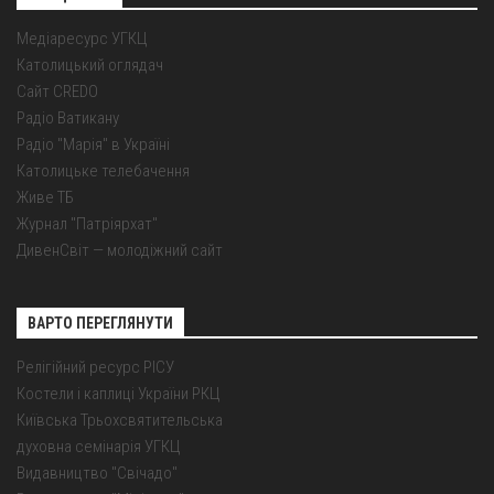
Медіаресурс УГКЦ
Католицький оглядач
Сайт CREDO
Радіо Ватикану
Радіо "Марія" в Україні
Католицьке телебачення
Живе ТБ
Журнал "Патріярхат"
ДивенСвіт — молодіжний сайт
ВАРТО ПЕРЕГЛЯНУТИ
Релігійний ресурс РІСУ
Костели і каплиці України РКЦ
Київська Трьохсвятительська
духовна семінарія УГКЦ
Видавництво "Свічадо"