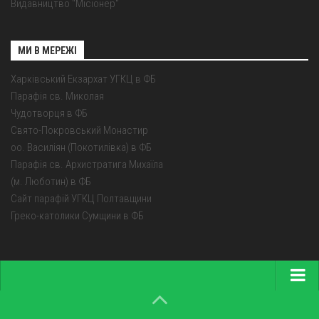
Видавництво "Місіонер"
МИ В МЕРЕЖІ
Харківський Екзархат УГКЦ в ФБ
Парафія св. Миколая
Чудотворця в ФБ
Свято-Покровський Монастир
оо. Василіян (Покотилівка) в ФБ
Парафія св. Архистратига Михаїла
(м. Люботин) в ФБ
Сайт парафій УГКЦ Полтавщини
Греко-католики Сумщини в ФБ
Головна