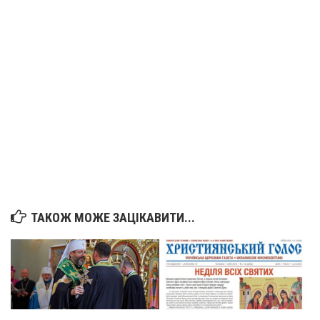
Вознесіння ГНІХ (с. Витівка)
Вознесіння Господнього (м. Кобеляки)
Пророка Іллі (смт. Білики)
Різдва Пресвятої Богородиці (с. Вільховатка)
Св. Апостола Андрія Первозванного (с. Засулля)
Св. Миколая (с. Деменки)
Успіння Пресвятої Богородиці (м. Кременчук)
Успіння Пресвятої Богородиці (м. Лубни)
Парохії Сумської області
Введення в храм Богородиці (м. Суми)
ТАКОЖ МОЖЕ ЗАЦІКАВИТИ...
Матері Божої Неустанної Помочі (м. Охтирка)
Монастирі
Свято-Покровський монастир оо Василіян
Свято-Івано-Павлівський монастир сестер Згромадження