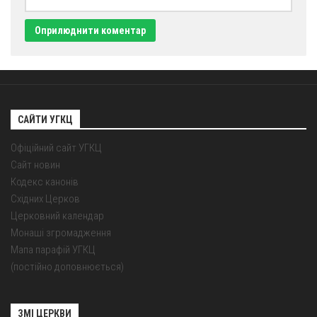
Оголошення
Трансляції
САЙТИ УГКЦ
Офіційний сайт УГКЦ
Сайт новин
Кодекс канонів
Східних Церков
Церковний календар
Монаші згромадження
Мапа парафій УГКЦ
(постійно доповнюється)
ЗМІ ЦЕРКВИ