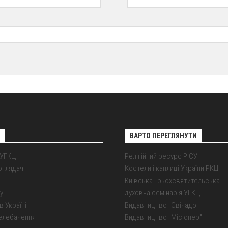
ВАРТО ПЕРЕГЛЯНУТИ
 УГКЦ
Релігійний ресурс РІСУ
оглядач
Костели і каплиці України РКЦ
Київська Трьохсвятительська
у
духовна семінарія УГКЦ
в Україні
Видавництво "Свічадо"
елебачення
Видавництво "Місіонер"