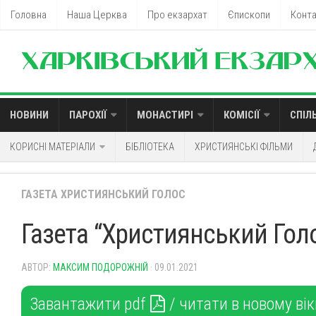
Головна
Наша Церква
Про екзархат
Єпископи
Конт
НОВИНИ
ПАРОХІЇ
МОНАСТИРІ
КОМІСІЇ
СПІЛ
КОРИСНІ МАТЕРІАЛИ
БІБЛІОТЕКА
ХРИСТИЯНСЬКІ ФІЛЬМИ
ГАЗЕТА ХРИСТИЯНСЬКИЙ ГОЛОС
Газета “Християнський Голо
АВТОР:
МАКСИМ ПОДОРОЖНІЙ
· 09.01.2021
Завантажити pdf
/ читати в новому вік