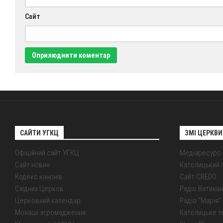
Сайт
САЙТИ УГКЦ
ЗМІ ЦЕРКВИ
Офіційний сайт УГКЦ
Медіаресурс
Сайт новин
Католицький 
Кодекс канонів
Сайт CREDO
Східних Церков
Радіо Ватикан
Церковний календар
Радіо "Марія" 
Монаші згромадження
Католицьке т